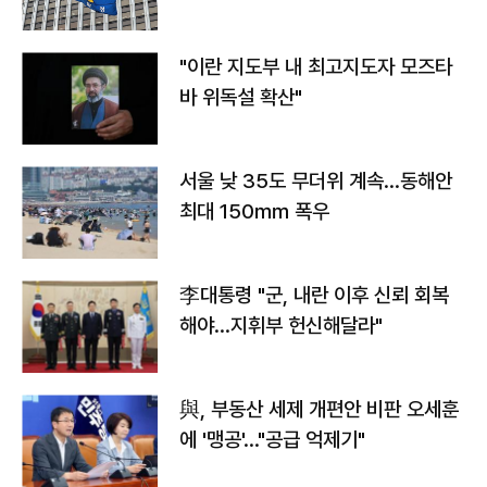
"이란 지도부 내 최고지도자 모즈타
바 위독설 확산"
서울 낮 35도 무더위 계속…동해안
최대 150㎜ 폭우
李대통령 "군, 내란 이후 신뢰 회복
해야…지휘부 헌신해달라"
與, 부동산 세제 개편안 비판 오세훈
에 '맹공'…"공급 억제기"