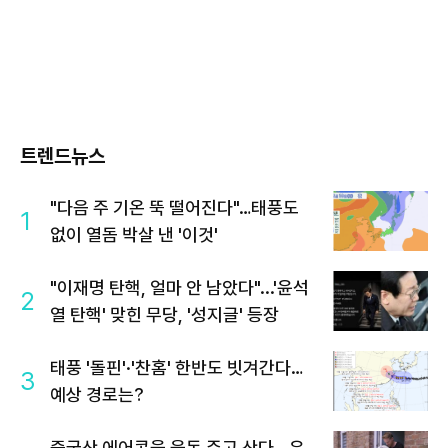
트렌드뉴스
"다음 주 기온 뚝 떨어진다"…태풍도
1
없이 열돔 박살 낸 '이것'
"이재명 탄핵, 얼마 안 남았다"...'윤석
2
열 탄핵' 맞힌 무당, '성지글' 등장
태풍 '돌핀'·'찬홈' 한반도 빗겨간다…
3
예상 경로는?
중국산 에어콘을 웃돈 주고 산다...유