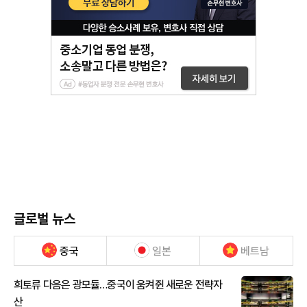
글로벌 뉴스
중국
일본
베트남
희토류 다음은 광모듈…중국이 움켜쥔 새로운 전략자
산