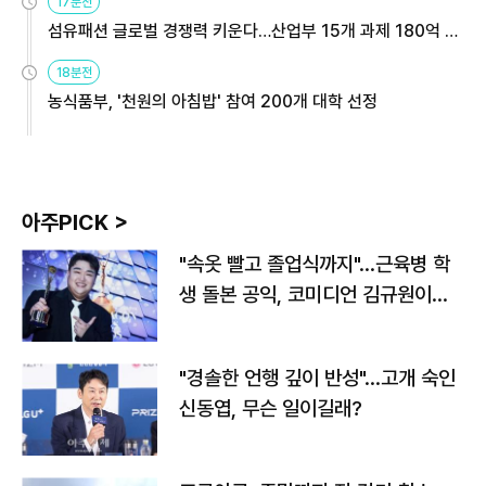
17분전
섬유패션 글로벌 경쟁력 키운다…산업부 15개 과제 180억 지
원
18분전
농식품부, '천원의 아침밥' 참여 200개 대학 선정
아주PICK >
"속옷 빨고 졸업식까지"…근육병 학
생 돌본 공익, 코미디언 김규원이었
다
"경솔한 언행 깊이 반성"…고개 숙인
신동엽, 무슨 일이길래?