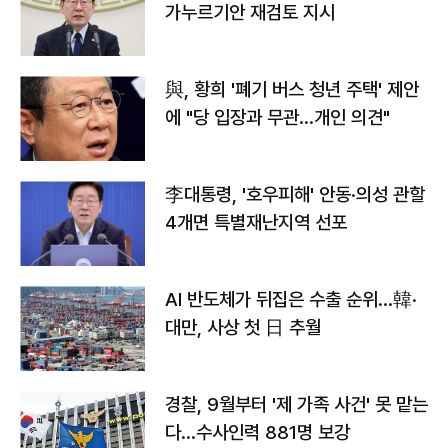
가누르기안 재검토 지시
與, 황희 '폐기 버스 청년 주택' 제안
에 "당 입장과 무관…개인 의견"
李대통령, '호우피해' 안동·의성 관할
4개면 특별재난지역 선포
AI 반도체가 뒤집은 수출 순위…韓·
대만, 사상 첫 日 추월
경찰, 9월부터 '제 가족 사건' 못 맡는
다…수사인력 881명 보강