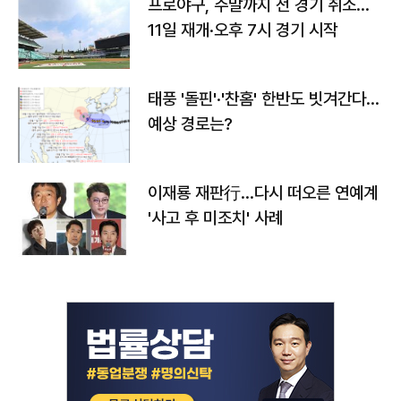
프로야구, 주말까지 전 경기 취소…
11일 재개·오후 7시 경기 시작
태풍 '돌핀'·'찬홈' 한반도 빗겨간다…
예상 경로는?
이재룡 재판行…다시 떠오른 연예계
'사고 후 미조치' 사례