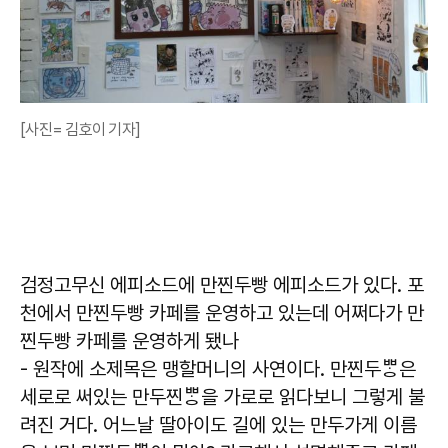
[사진= 김호이 기자]
검정고무신 에피소드에 만찐두빵 에피소드가 있다. 포
천에서 만찐두빵 카페를 운영하고 있는데 어쩌다가 만
찐두빵 카페를 운영하게 됐나
- 원작에 소제목은 맹할머니의 사연이다. 만찐두ᄈᆞᆼ은
세로로 써있는 만두찐ᄈᆞᆼ을 가로로 읽다보니 그렇게 불
려진 거다. 어느날 딸아이도 길에 있는 만두가게 이름