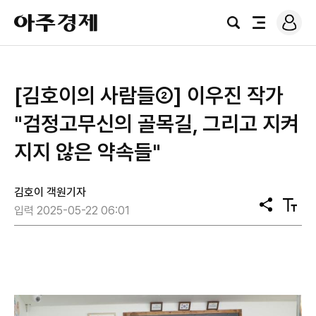
로
아
그
검
전
주
인
색
체
경
메
제
뉴
[김호이의 사람들②] 이우진 작가
"검정고무신의 골목길, 그리고 지켜
지지 않은 약속들"
김호이 객원기자
공
텍
입력 2025-05-22 06:01
유
스
트
크
기