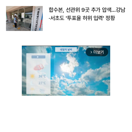
합수본, 선관위 9곳 추가 압색…강남
·서초도 '투표율 허위 입력' 정황
더보기
arrow_forward_ios
Unmute