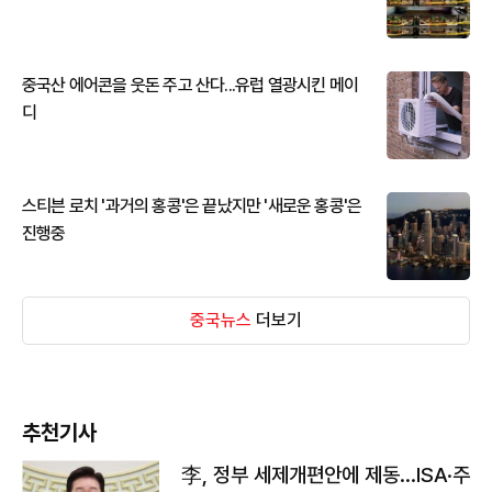
중국산 에어콘을 웃돈 주고 산다...유럽 열광시킨 메이
디
스티븐 로치 '과거의 홍콩'은 끝났지만 '새로운 홍콩'은
진행중
중국뉴스
더보기
추천기사
李, 정부 세제개편안에 제동…ISA·주