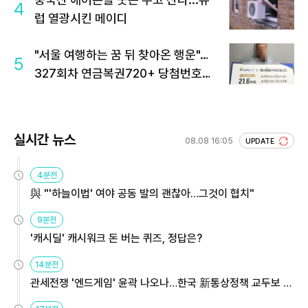
4
럽 열광시킨 메이디
"서울 여행하는 꿈 뒤 찾아온 행운"…
5
327회차 연금복권720+ 당첨번호조
회 주목
실시간 뉴스
08.08 16:05
UPDATE
4분전
與 "'하늘이법' 여야 공동 발의 괜찮아…그것이 협치"
9분전
'캐시딜' 캐시워크 돈 버는 퀴즈, 정답은?
14분전
관세전쟁 '엔드게임' 윤곽 나오나…한국 新통상정책 교두보 활
용해야