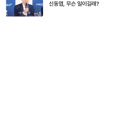
신동엽, 무슨 일이길래?