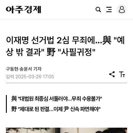
로
아
그
검
전
주
인
색
체
경
메
제
뉴
이재명 선거법 2심 무죄에…與 "예
상 밖 결과" 野 "사필귀정"
구동현·송윤서 기자
공
텍
입력 2025-03-26 17:05
유
스
트
크
기
與 "대법원 최종심 서둘러야…무죄 수용불가"
野 "제대로 된 판결…이제 尹 신속 파면해야"