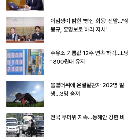
이임생이 밝힌 '빵집 회동' 전말…"정
몽규, 홍명보로 하라 지시"
주유소 기름값 12주 연속 하락…L당
1800원대 유지
불볕더위에 온열질환자 202명 발
생…3명 숨져
전국 무더위 지속…동해안 강한 비