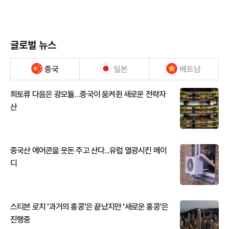
글로벌 뉴스
중국
일본
베트남
희토류 다음은 광모듈…중국이 움켜쥔 새로운 전략자
산
중국산 에어콘을 웃돈 주고 산다...유럽 열광시킨 메이
디
스티븐 로치 '과거의 홍콩'은 끝났지만 '새로운 홍콩'은
진행중