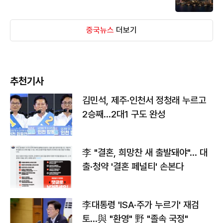
중국뉴스
더보기
추천기사
김민석, 제주·인천서 정청래 누르고
2승째…2대1 구도 완성
李 "결혼, 희망찬 새 출발돼야"… 대
출·청약 '결혼 페널티' 손본다
李대통령 'ISA·주가 누르기' 재검
토…與 "환영" 野 "졸속 국정"