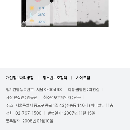
Unmute
개인정보처리방침
청소년보호정책
사이트맵
정기간행등록번호 : 서울 아 00493
회장·발행인 : 곽영길
사장·편집인 : 임규진
청소년보호책임자 : 전운
주소 : 서울특별시 종로구 종로 1길 42(수송동 146-1) 이마빌딩 11층
전화 : 02-767-1500
발행일자 : 2007년 11월 15일
등록일자 : 2008년 01월10일