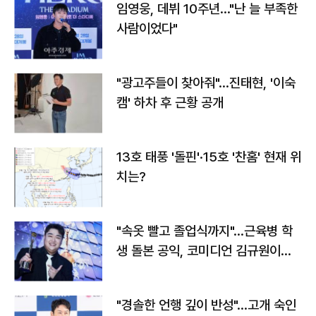
임영웅, 데뷔 10주년…"난 늘 부족한
사람이었다"
"광고주들이 찾아줘"…진태현, '이숙
캠' 하차 후 근황 공개
13호 태풍 '돌핀'·15호 '찬홈' 현재 위
치는?
"속옷 빨고 졸업식까지"…근육병 학
생 돌본 공익, 코미디언 김규원이었
다
"경솔한 언행 깊이 반성"…고개 숙인