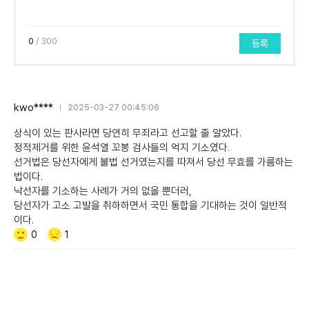
0
/ 300
등록
kwo****
2025-03-27 00:45:06
상식이 있는 판사라면 당연히 무죄라고 선고할 줄 알았다.
정적제거를 위한 윤석열 꼬봉 검사들의 억지 기소였다.
선거법은 당선자에게 불법 선거였는지를 따져서 당선 무효를 가름하는
법이다.
낙선자를 기소하는 사례가 거의 없을 뿐더러,
당선자가 고소 고발을 취하하면서 국민 통합을 기대하는 것이 일반적
이다.
Like/Dislike
공
비
0
1
감
공
감