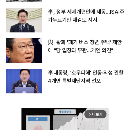
李, 정부 세제개편안에 제동…ISA·주
가누르기안 재검토 지시
與, 황희 '폐기 버스 청년 주택' 제안
에 "당 입장과 무관…개인 의견"
李대통령, '호우피해' 안동·의성 관할
4개면 특별재난지역 선포
더보기
arrow_forward_ios