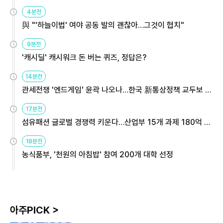
4분전
與 "'하늘이법' 여야 공동 발의 괜찮아…그것이 협치"
9분전
'캐시딜' 캐시워크 돈 버는 퀴즈, 정답은?
14분전
관세전쟁 '엔드게임' 윤곽 나오나…한국 新통상정책 교두보 활
용해야
17분전
섬유패션 글로벌 경쟁력 키운다…산업부 15개 과제 180억 지
원
18분전
농식품부, '천원의 아침밥' 참여 200개 대학 선정
아주PICK >