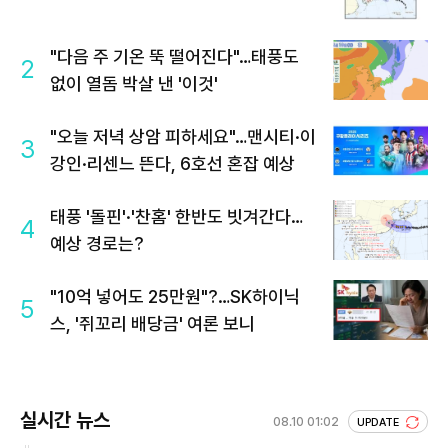
"다음 주 기온 뚝 떨어진다"…태풍도
2
없이 열돔 박살 낸 '이것'
"오늘 저녁 상암 피하세요"…맨시티·이
3
강인·리센느 뜬다, 6호선 혼잡 예상
태풍 '돌핀'·'찬홈' 한반도 빗겨간다…
4
예상 경로는?
"10억 넣어도 25만원"?…SK하이닉
5
스, '쥐꼬리 배당금' 여론 보니
실시간 뉴스
08.10 01:02
UPDATE