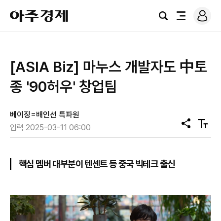
로
아
그
검
전
주
인
색
체
경
메
제
뉴
[ASIA Biz] 마누스 개발자도 中토
종 '90허우' 창업팀
베이징=배인선 특파원
공
텍
입력 2025-03-11 06:00
유
스
트
크
기
핵심 멤버 대부분이 텐센트 등 중국 빅테크 출신