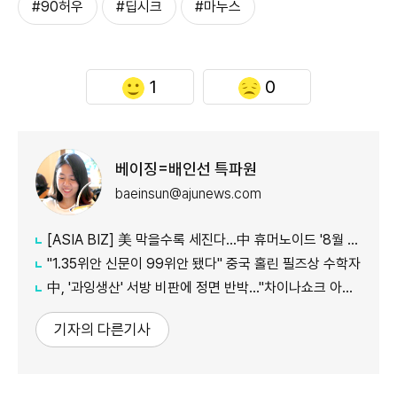
#90허우
#딥시크
#마누스
1
0
베이징=배인선 특파원
baeinsun@ajunews.com
[ASIA BIZ] 美 막을수록 세진다…中 휴머노이드 '8월 대공세'
"1.35위안 신문이 99위안 됐다" 중국 홀린 필즈상 수학자
中, '과잉생산' 서방 비판에 정면 반박…"차이나쇼크 아닌 기회"
기자의 다른기사