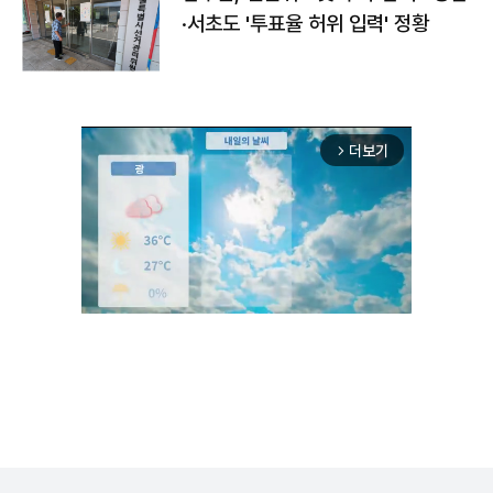
·서초도 '투표율 허위 입력' 정황
더보기
arrow_forward_ios
Unmute