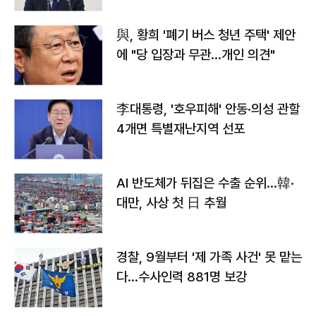
與, 황희 '폐기 버스 청년 주택' 제안
에 "당 입장과 무관…개인 의견"
李대통령, '호우피해' 안동·의성 관할
4개면 특별재난지역 선포
AI 반도체가 뒤집은 수출 순위…韓·
대만, 사상 첫 日 추월
경찰, 9월부터 '제 가족 사건' 못 맡는
다…수사인력 881명 보강