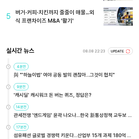
회 주목
버거·커피·치킨까지 줄줄이 매물…외
5
식 프랜차이즈 M&A '활기'
실시간 뉴스
08.08 22:23
UPDATE
4분전
與 "'하늘이법' 여야 공동 발의 괜찮아…그것이 협치"
9분전
'캐시딜' 캐시워크 돈 버는 퀴즈, 정답은?
14분전
관세전쟁 '엔드게임' 윤곽 나오나…한국 新통상정책 교두보 활
용해야
17분전
섬유패션 글로벌 경쟁력 키운다…산업부 15개 과제 180억 지