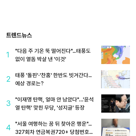
트렌드뉴스
"다음 주 기온 뚝 떨어진다"…태풍도
1
없이 열돔 박살 낸 '이것'
태풍 '돌핀'·'찬홈' 한반도 빗겨간다…
2
예상 경로는?
"이재명 탄핵, 얼마 안 남았다"...'윤석
3
열 탄핵' 맞힌 무당, '성지글' 등장
"서울 여행하는 꿈 뒤 찾아온 행운"…
4
327회차 연금복권720+ 당첨번호조