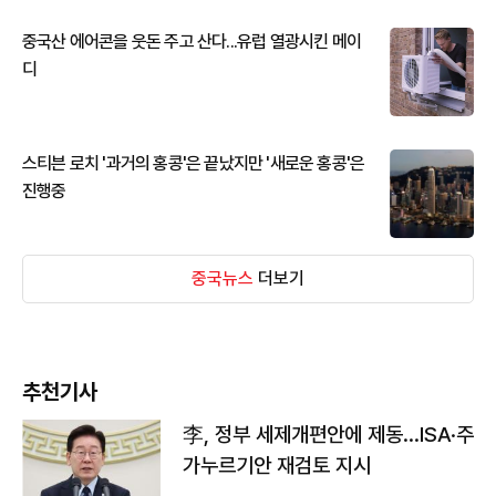
중국산 에어콘을 웃돈 주고 산다...유럽 열광시킨 메이
디
스티븐 로치 '과거의 홍콩'은 끝났지만 '새로운 홍콩'은
진행중
중국뉴스
더보기
추천기사
李, 정부 세제개편안에 제동…ISA·주
가누르기안 재검토 지시