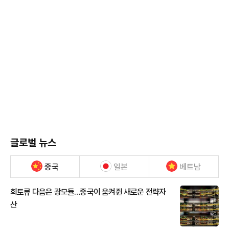
글로벌 뉴스
중국
일본
베트남
희토류 다음은 광모듈…중국이 움켜쥔 새로운 전략자
산