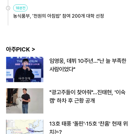
원
18분전
농식품부, '천원의 아침밥' 참여 200개 대학 선정
아주PICK >
임영웅, 데뷔 10주년…"난 늘 부족한
사람이었다"
"광고주들이 찾아줘"…진태현, '이숙
캠' 하차 후 근황 공개
13호 태풍 '돌핀'·15호 '찬홈' 현재 위
치는?