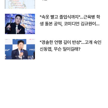
"속옷 빨고 졸업식까지"…근육병 학
생 돌본 공익, 코미디언 김규원이었
다
"경솔한 언행 깊이 반성"…고개 숙인
신동엽, 무슨 일이길래?