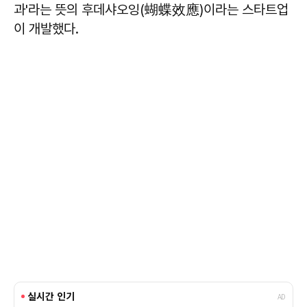
과'라는 뜻의 후데샤오잉(蝴蝶效應)이라는 스타트업
이 개발했다.