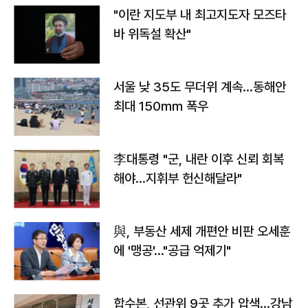
"이란 지도부 내 최고지도자 모즈타
바 위독설 확산"
서울 낮 35도 무더위 계속…동해안
최대 150㎜ 폭우
李대통령 "군, 내란 이후 신뢰 회복
해야…지휘부 헌신해달라"
與, 부동산 세제 개편안 비판 오세훈
에 '맹공'…"공급 억제기"
합수본, 선관위 9곳 추가 압색…강남