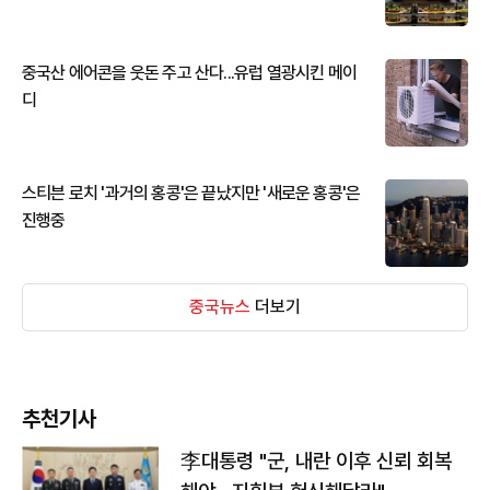
중국산 에어콘을 웃돈 주고 산다...유럽 열광시킨 메이
디
스티븐 로치 '과거의 홍콩'은 끝났지만 '새로운 홍콩'은
진행중
중국뉴스
더보기
추천기사
李대통령 "군, 내란 이후 신뢰 회복