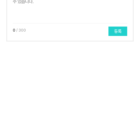
0
/ 300
등록