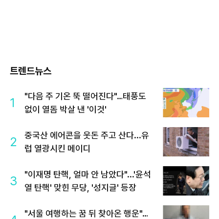
트렌드뉴스
"다음 주 기온 뚝 떨어진다"…태풍도
1
없이 열돔 박살 낸 '이것'
중국산 에어콘을 웃돈 주고 산다...유
2
럽 열광시킨 메이디
"이재명 탄핵, 얼마 안 남았다"...'윤석
3
열 탄핵' 맞힌 무당, '성지글' 등장
"서울 여행하는 꿈 뒤 찾아온 행운"…