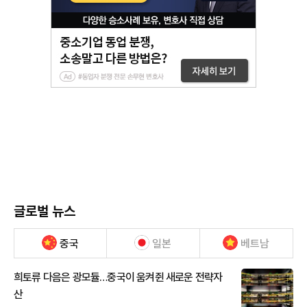
글로벌 뉴스
중국
일본
베트남
희토류 다음은 광모듈…중국이 움켜쥔 새로운 전략자
산