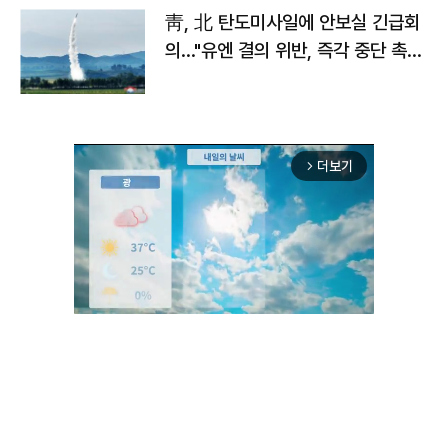
靑, 北 탄도미사일에 안보실 긴급회
의…"유엔 결의 위반, 즉각 중단 촉
구"
더보기
arrow_forward_ios
Unmute