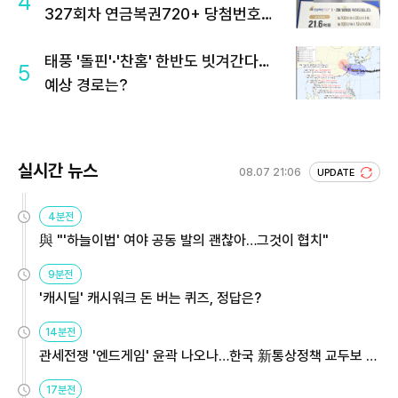
4
327회차 연금복권720+ 당첨번호조
회 주목
태풍 '돌핀'·'찬홈' 한반도 빗겨간다…
5
예상 경로는?
실시간 뉴스
08.07 21:06
UPDATE
4분전
與 "'하늘이법' 여야 공동 발의 괜찮아…그것이 협치"
9분전
'캐시딜' 캐시워크 돈 버는 퀴즈, 정답은?
14분전
관세전쟁 '엔드게임' 윤곽 나오나…한국 新통상정책 교두보 활
용해야
17분전