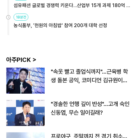
섬유패션 글로벌 경쟁력 키운다…산업부 15개 과제 180억 지
원
18분전
농식품부, '천원의 아침밥' 참여 200개 대학 선정
아주PICK >
"속옷 빨고 졸업식까지"…근육병 학
생 돌본 공익, 코미디언 김규원이었
다
"경솔한 언행 깊이 반성"…고개 숙인
신동엽, 무슨 일이길래?
프로야구, 주말까지 전 경기 취소…