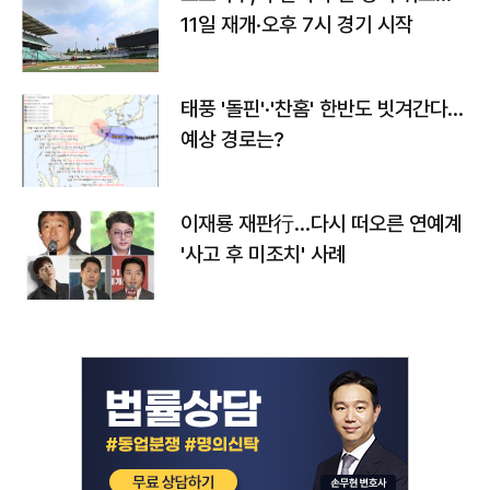
11일 재개·오후 7시 경기 시작
태풍 '돌핀'·'찬홈' 한반도 빗겨간다…
예상 경로는?
이재룡 재판行…다시 떠오른 연예계
'사고 후 미조치' 사례