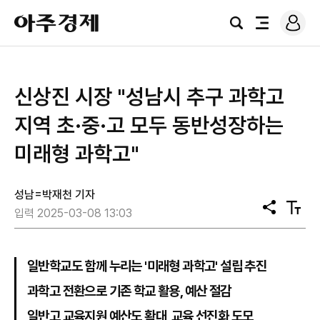
로
아
그
검
전
주
인
색
체
경
메
제
뉴
신상진 시장 "성남시 추구 과학고
지역 초·중·고 모두 동반성장하는
미래형 과학고"
성남=박재천 기자
공
텍
입력 2025-03-08 13:03
유
스
트
크
기
일반학교도 함께 누리는 '미래형 과학고' 설립 추진
과학고 전환으로 기존 학교 활용, 예산 절감
일반고 교육지원 예산도 확대, 교육 선진화 도모