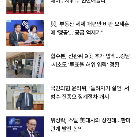
해야…지휘부 헌신해달라"
與, 부동산 세제 개편안 비판 오세훈
에 '맹공'…"공급 억제기"
합수본, 선관위 9곳 추가 압색…강남
·서초도 '투표율 허위 입력' 정황
국민의힘 윤리위, '돌려차기 실언' 서
범수·진종오 징계절차 개시
위성락, 스틸 美대사와 상견례…한미
관계 발전 논의