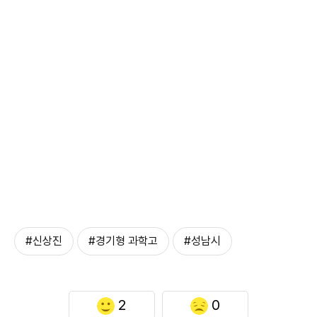
#신상진
#경기형 과학고
#성남시
2
0