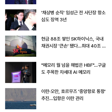
'채상병 순직' 임성근 전 사단장 항소
심도 징역 3년
현금 88조 쌓인 SK하이닉스, 국내
채권시장 '큰손' 됐다…최대 40조 투
자
"메모리 월 넘을 해법은 HBF"…구글
도 주목한 차세대 AI 메모리
이란·오만, 호르무즈 '중앙항로 통항'
추진…입항은 이란 관리