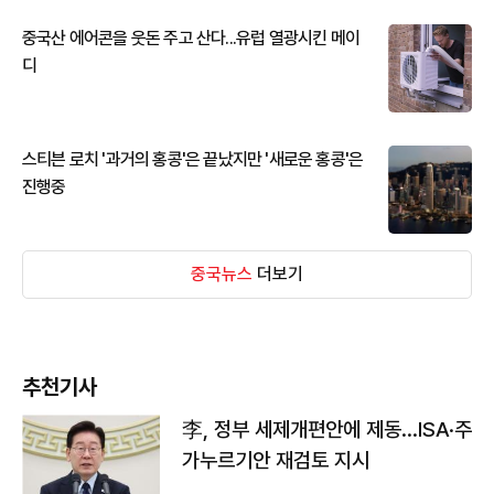
중국산 에어콘을 웃돈 주고 산다...유럽 열광시킨 메이
디
스티븐 로치 '과거의 홍콩'은 끝났지만 '새로운 홍콩'은
진행중
중국뉴스
더보기
추천기사
李, 정부 세제개편안에 제동…ISA·주
가누르기안 재검토 지시