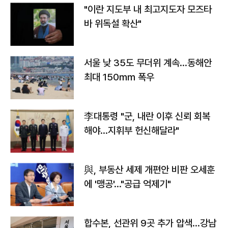
"이란 지도부 내 최고지도자 모즈타
바 위독설 확산"
서울 낮 35도 무더위 계속…동해안
최대 150㎜ 폭우
李대통령 "군, 내란 이후 신뢰 회복
해야…지휘부 헌신해달라"
與, 부동산 세제 개편안 비판 오세훈
에 '맹공'…"공급 억제기"
합수본, 선관위 9곳 추가 압색…강남