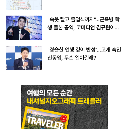
"속옷 빨고 졸업식까지"…근육병 학
생 돌본 공익, 코미디언 김규원이었
다
"경솔한 언행 깊이 반성"…고개 숙인
신동엽, 무슨 일이길래?