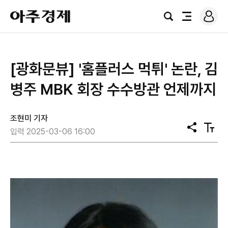
로
아
그
검
전
주
인
색
체
경
메
제
뉴
[광화문뷰] '홈플러스 먹튀' 논란, 김
병주 MBK 회장 수수방관 언제까지
조현미 기자
공
텍
입력 2025-03-06 16:00
유
스
트
크
기