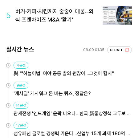
버거·커피·치킨까지 줄줄이 매물…외
5
식 프랜차이즈 M&A '활기'
실시간 뉴스
08.09 01:35
UPDATE
4분전
與 "'하늘이법' 여야 공동 발의 괜찮아…그것이 협치"
9분전
'캐시딜' 캐시워크 돈 버는 퀴즈, 정답은?
14분전
관세전쟁 '엔드게임' 윤곽 나오나…한국 新통상정책 교두보 활
용해야
17분전
섬유패션 글로벌 경쟁력 키운다…산업부 15개 과제 180억 지