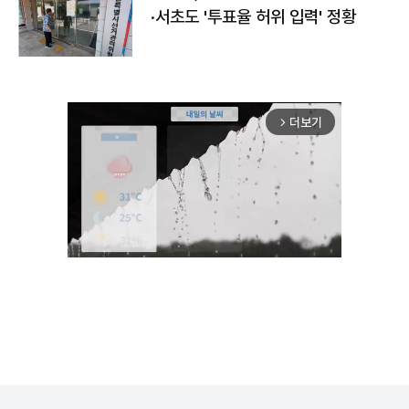
·서초도 '투표율 허위 입력' 정황
더보기
arrow_forward_ios
Mute