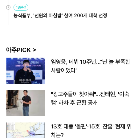
원
18분전
농식품부, '천원의 아침밥' 참여 200개 대학 선정
아주PICK >
임영웅, 데뷔 10주년…"난 늘 부족한
사람이었다"
"광고주들이 찾아줘"…진태현, '이숙
캠' 하차 후 근황 공개
13호 태풍 '돌핀'·15호 '찬홈' 현재 위
치는?