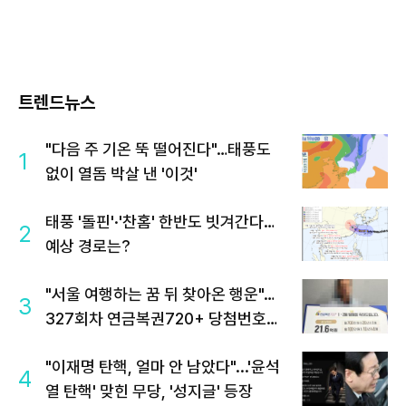
트렌드뉴스
"다음 주 기온 뚝 떨어진다"…태풍도
1
없이 열돔 박살 낸 '이것'
태풍 '돌핀'·'찬홈' 한반도 빗겨간다…
2
예상 경로는?
"서울 여행하는 꿈 뒤 찾아온 행운"…
3
327회차 연금복권720+ 당첨번호조
회 주목
"이재명 탄핵, 얼마 안 남았다"...'윤석
4
열 탄핵' 맞힌 무당, '성지글' 등장