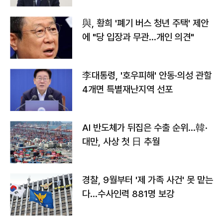
與, 황희 '폐기 버스 청년 주택' 제안
에 "당 입장과 무관…개인 의견"
李대통령, '호우피해' 안동·의성 관할
4개면 특별재난지역 선포
AI 반도체가 뒤집은 수출 순위…韓·
대만, 사상 첫 日 추월
경찰, 9월부터 '제 가족 사건' 못 맡는
다…수사인력 881명 보강