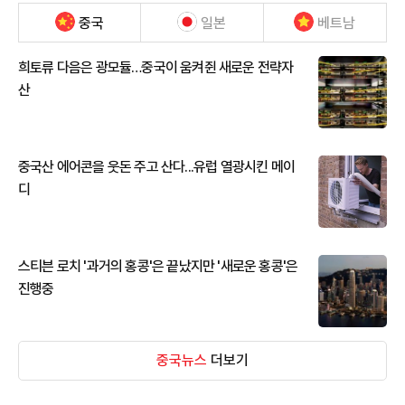
중국
일본
베트남
희토류 다음은 광모듈…중국이 움켜쥔 새로운 전략자
산
중국산 에어콘을 웃돈 주고 산다...유럽 열광시킨 메이
디
스티븐 로치 '과거의 홍콩'은 끝났지만 '새로운 홍콩'은
진행중
중국뉴스
더보기