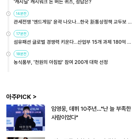
'캐시딜' 캐시워크 돈 버는 퀴즈, 정답은?
14분전
관세전쟁 '엔드게임' 윤곽 나오나…한국 新통상정책 교두보 활
용해야
17분전
섬유패션 글로벌 경쟁력 키운다…산업부 15개 과제 180억 지
원
18분전
농식품부, '천원의 아침밥' 참여 200개 대학 선정
아주PICK >
임영웅, 데뷔 10주년…"난 늘 부족한
사람이었다"