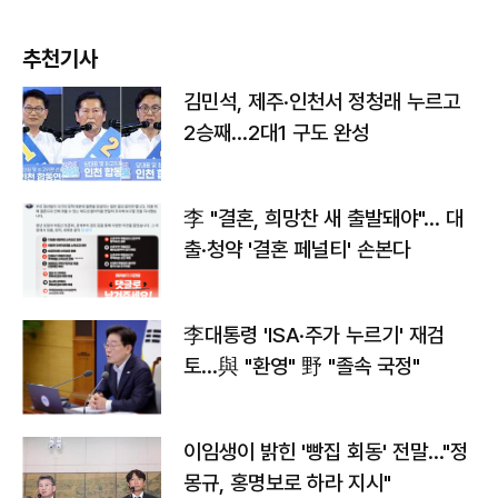
추천기사
김민석, 제주·인천서 정청래 누르고
2승째…2대1 구도 완성
李 "결혼, 희망찬 새 출발돼야"… 대
출·청약 '결혼 페널티' 손본다
李대통령 'ISA·주가 누르기' 재검
토…與 "환영" 野 "졸속 국정"
이임생이 밝힌 '빵집 회동' 전말…"정
몽규, 홍명보로 하라 지시"