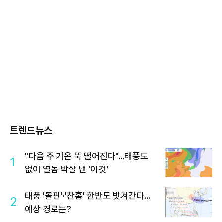
트렌드뉴스
"다음 주 기온 뚝 떨어진다"…태풍도
1
없이 열돔 박살 낸 '이것'
태풍 '돌핀'·'찬홈' 한반도 빗겨간다…
2
예상 경로는?