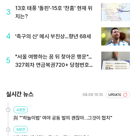
13호 태풍 '돌핀'·15호 '찬홈' 현재 위
3
치는?
4
'축구의 신' 메시 부친상…향년 68세
"서울 여행하는 꿈 뒤 찾아온 행운"…
5
327회차 연금복권720+ 당첨번호조
회 주목
실시간 뉴스
08.09 15:10
UPDATE
4분전
與 "'하늘이법' 여야 공동 발의 괜찮아…그것이 협치"
9분전