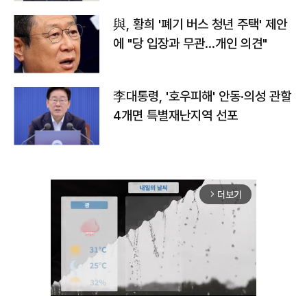
與, 황희 '폐기 버스 청년 주택' 제안
에 "당 입장과 무관…개인 의견"
李대통령, '호우피해' 안동·의성 관할
4개면 특별재난지역 선포
더보기
arrow_forward_ios