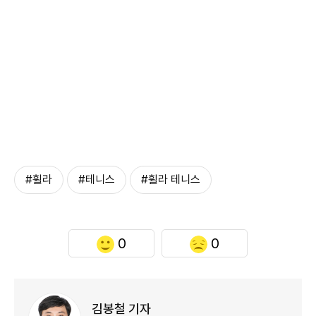
#휠라
#테니스
#휠라 테니스
0
0
김봉철 기자