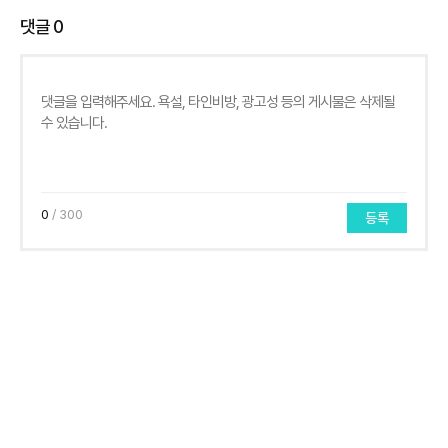
댓글
0
0
/ 300
등록