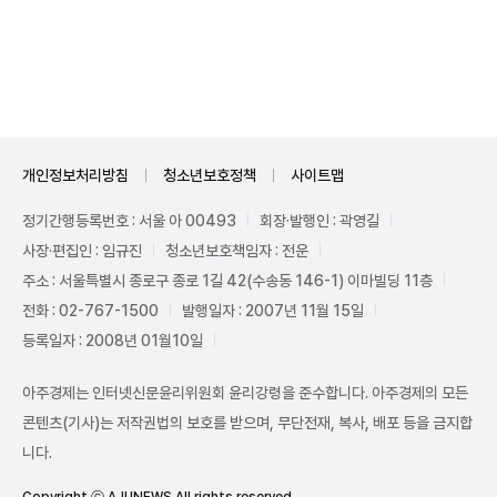
Unmute
개인정보처리방침
청소년보호정책
사이트맵
정기간행등록번호 : 서울 아 00493
회장·발행인 : 곽영길
사장·편집인 : 임규진
청소년보호책임자 : 전운
주소 : 서울특별시 종로구 종로 1길 42(수송동 146-1) 이마빌딩 11층
전화 : 02-767-1500
발행일자 : 2007년 11월 15일
등록일자 : 2008년 01월10일
아주경제는 인터넷신문윤리위원회 윤리강령을 준수합니다. 아주경제의 모든
콘텐츠(기사)는 저작권법의 보호를 받으며, 무단전재, 복사, 배포 등을 금지합
니다.
Copyright ⓒ AJUNEWS All rights reserved.