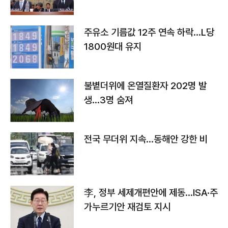
주유소 기름값 12주 연속 하락…L당
1800원대 유지
불볕더위에 온열질환자 202명 발
생…3명 숨져
전국 무더위 지속…동해안 강한 비
李, 정부 세제개편안에 제동…ISA·주
가누르기안 재검토 지시