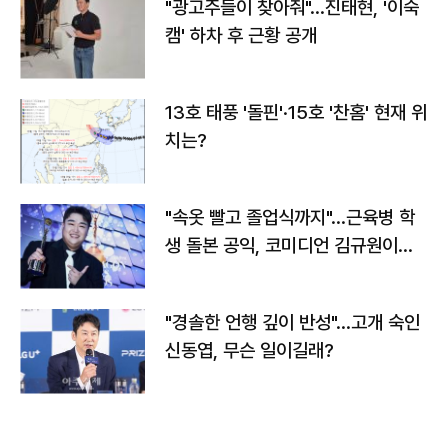
"광고주들이 찾아줘"…진태현, '이숙
캠' 하차 후 근황 공개
13호 태풍 '돌핀'·15호 '찬홈' 현재 위
치는?
"속옷 빨고 졸업식까지"…근육병 학
생 돌본 공익, 코미디언 김규원이었
다
"경솔한 언행 깊이 반성"…고개 숙인
신동엽, 무슨 일이길래?