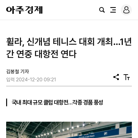
로
아
그
검
전
주
인
색
체
경
메
제
뉴
휠라, 신개념 테니스 대회 개최…1년
간 연중 대항전 연다
김봉철 기자
공
텍
입력 2024-12-20 09:21
유
스
트
크
기
국내 최대 규모 클럽 대항전…각종 경품 풍성