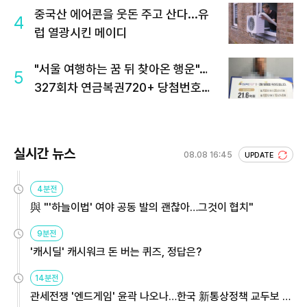
중국산 에어콘을 웃돈 주고 산다...유
4
럽 열광시킨 메이디
"서울 여행하는 꿈 뒤 찾아온 행운"…
5
327회차 연금복권720+ 당첨번호조
회 주목
실시간 뉴스
08.08 16:45
UPDATE
4분전
與 "'하늘이법' 여야 공동 발의 괜찮아…그것이 협치"
9분전
'캐시딜' 캐시워크 돈 버는 퀴즈, 정답은?
14분전
관세전쟁 '엔드게임' 윤곽 나오나…한국 新통상정책 교두보 활