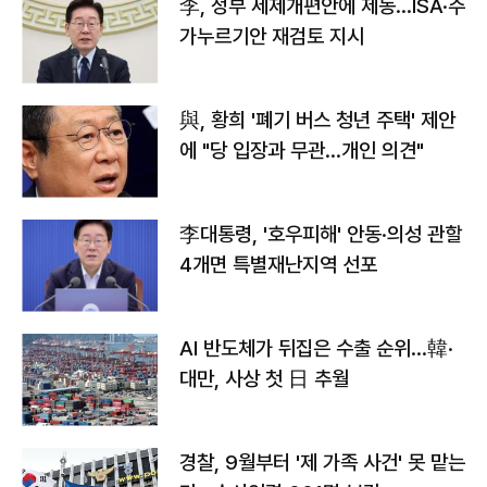
李, 정부 세제개편안에 제동…ISA·주
가누르기안 재검토 지시
與, 황희 '폐기 버스 청년 주택' 제안
에 "당 입장과 무관…개인 의견"
李대통령, '호우피해' 안동·의성 관할
4개면 특별재난지역 선포
AI 반도체가 뒤집은 수출 순위…韓·
대만, 사상 첫 日 추월
경찰, 9월부터 '제 가족 사건' 못 맡는