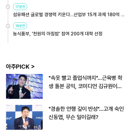
용해야
17분전
섬유패션 글로벌 경쟁력 키운다…산업부 15개 과제 180억 지
원
18분전
농식품부, '천원의 아침밥' 참여 200개 대학 선정
아주PICK >
"속옷 빨고 졸업식까지"…근육병 학
생 돌본 공익, 코미디언 김규원이었
다
"경솔한 언행 깊이 반성"…고개 숙인
신동엽, 무슨 일이길래?