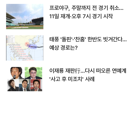
프로야구, 주말까지 전 경기 취소…
11일 재개·오후 7시 경기 시작
태풍 '돌핀'·'찬홈' 한반도 빗겨간다…
예상 경로는?
이재룡 재판行…다시 떠오른 연예계
'사고 후 미조치' 사례