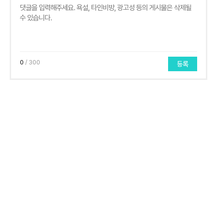
0
/ 300
등록