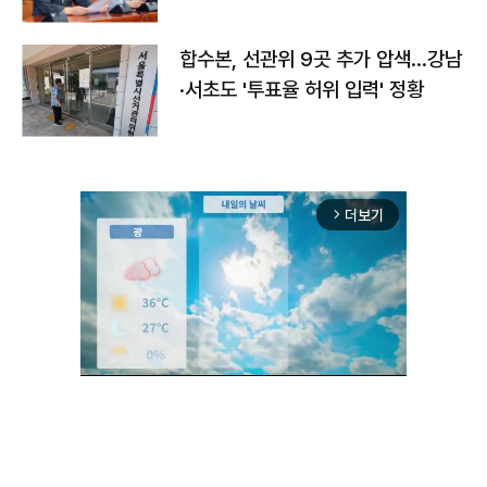
합수본, 선관위 9곳 추가 압색…강남
·서초도 '투표율 허위 입력' 정황
더보기
arrow_forward_ios
Unmute