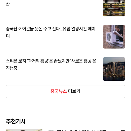
산
중국산 에어콘을 웃돈 주고 산다...유럽 열광시킨 메이
디
스티븐 로치 '과거의 홍콩'은 끝났지만 '새로운 홍콩'은
진행중
중국뉴스
더보기
추천기사