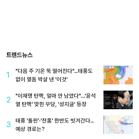
트렌드뉴스
"다음 주 기온 뚝 떨어진다"…태풍도
1
없이 열돔 박살 낸 '이것'
"이재명 탄핵, 얼마 안 남았다"...'윤석
2
열 탄핵' 맞힌 무당, '성지글' 등장
태풍 '돌핀'·'찬홈' 한반도 빗겨간다…
3
예상 경로는?