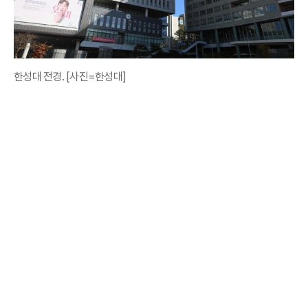
한성대 전경. [사진=한성대]