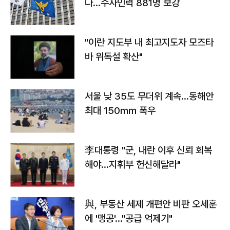
다…수사인력 881명 보강
"이란 지도부 내 최고지도자 모즈타
바 위독설 확산"
서울 낮 35도 무더위 계속…동해안
최대 150㎜ 폭우
李대통령 "군, 내란 이후 신뢰 회복
해야…지휘부 헌신해달라"
與, 부동산 세제 개편안 비판 오세훈
에 '맹공'…"공급 억제기"