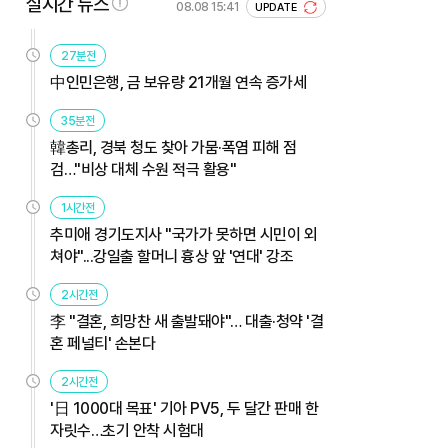
실시간 뉴스
08.08 15:41
UPDATE
27분전
中인민은행, 금 보유량 21개월 연속 증가세
35분전
韓총리, 경북 청도 찾아 가뭄·폭염 피해 점
검…"비상 대체 수원 적극 활용"
1시간전
추미애 경기도지사 "국가가 못하면 시민이 외
쳐야"...강일출 할머니 흉상 앞 '연대' 강조
2시간전
李 "결혼, 희망찬 새 출발돼야"… 대출·청약 '결
혼 페널티' 손본다
2시간전
'日 1000대 목표' 기아 PV5, 두 달간 판매 한
자릿수…초기 안착 시험대