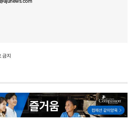
l@ajunews.com
포 금지