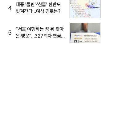
태풍 '돌핀'·'찬홈' 한반도
4
빗겨간다…예상 경로는?
"서울 여행하는 꿈 뒤 찾아
5
온 행운"…327회차 연금
복권720+ 당첨번호조회
주목