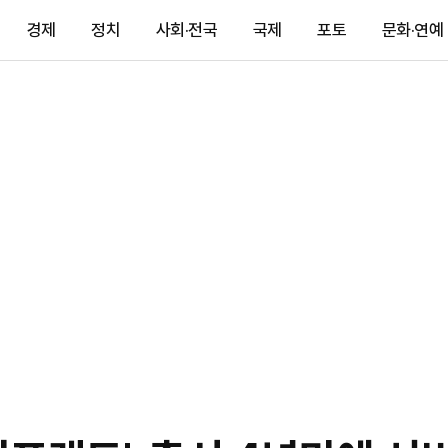
경제
정치
사회·전국
국제
포토
문화·연예