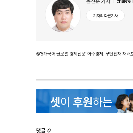
윤선훈 기자
chakrel
기자의 다른기사
©'5개국어 글로벌 경제신문' 아주경제. 무단전재·재배
댓글
0