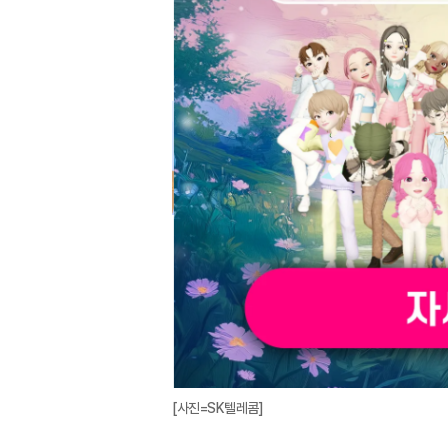
[사진=SK텔레콤]