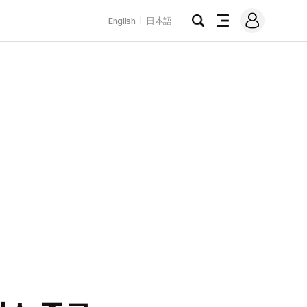
로
English
日本語
그
검
전
인
색
체
메
뉴