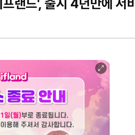
이프랜드', 출시 4년만에 서
이
미
지
확
대