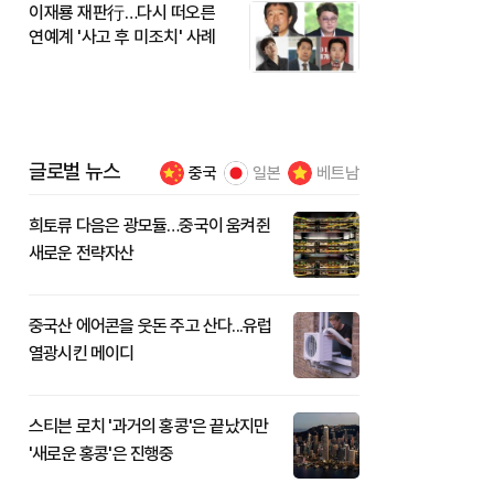
이재룡 재판行…다시 떠오른
연예계 '사고 후 미조치' 사례
글로벌 뉴스
중국
일본
베트남
희토류 다음은 광모듈…중국이 움켜쥔
새로운 전략자산
중국산 에어콘을 웃돈 주고 산다...유럽
열광시킨 메이디
스티븐 로치 '과거의 홍콩'은 끝났지만
'새로운 홍콩'은 진행중