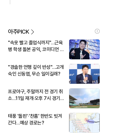
아주PICK
"속옷 빨고 졸업식까지"…근육
병 학생 돌본 공익, 코미디언 김
규원이었다
"경솔한 언행 깊이 반성"…고개
숙인 신동엽, 무슨 일이길래?
프로야구, 주말까지 전 경기 취
소…11일 재개·오후 7시 경기
시작
태풍 '돌핀'·'찬홈' 한반도 빗겨
간다…예상 경로는?