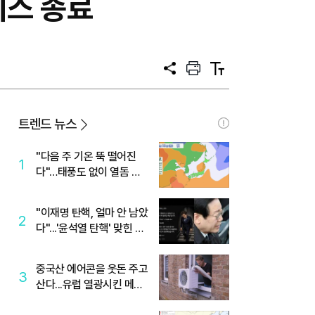
비스 종료
공
프
텍
유
린
스
트
트
크
기
트렌드 뉴스
"다음 주 기온 뚝 떨어진
1
다"…태풍도 없이 열돔 박
살 낸 '이것'
"이재명 탄핵, 얼마 안 남았
2
다"...'윤석열 탄핵' 맞힌 무
당, '성지글' 등장
중국산 에어콘을 웃돈 주고
3
산다...유럽 열광시킨 메이
디