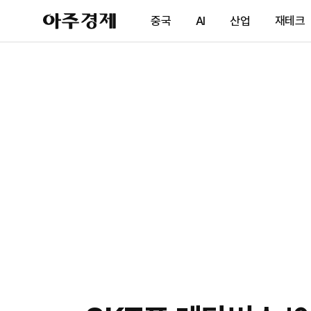
아
중국
AI
산업
재테크
주
경
제