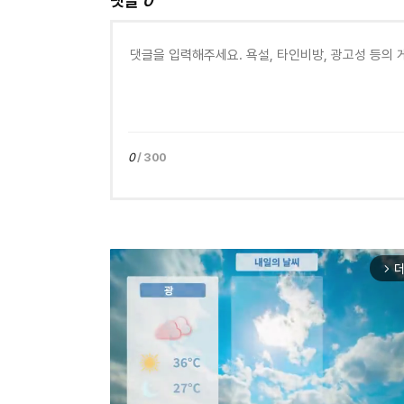
댓글
0
0
/ 300
더
arrow_forward_ios