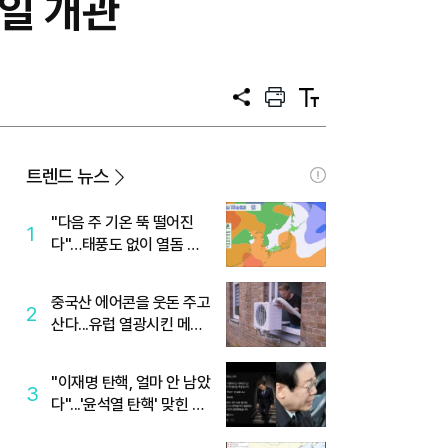
일 개관
공
프
텍
유
린
스
트
트
크
기
트렌드 뉴스
"다음 주 기온 뚝 떨어진
1
다"…태풍도 없이 열돔 박
살 낸 '이것'
중국산 에어콘을 웃돈 주고
2
산다...유럽 열광시킨 메이
디
"이재명 탄핵, 얼마 안 남았
3
다"...'윤석열 탄핵' 맞힌 무
당, '성지글' 등장