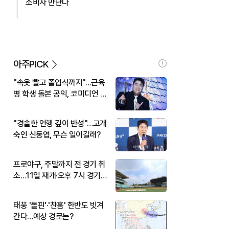
소비자 만난다
아주PICK
"속옷 빨고 졸업식까지"…근육
병 학생 돌본 공익, 코미디언 김
규원이었다
"경솔한 언행 깊이 반성"…고개
숙인 신동엽, 무슨 일이길래?
프로야구, 주말까지 전 경기 취
소…11일 재개·오후 7시 경기
시작
태풍 '돌핀'·'찬홈' 한반도 빗겨
간다…예상 경로는?