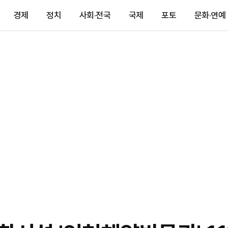
경제
정치
사회·전국
국제
포토
문화·연예