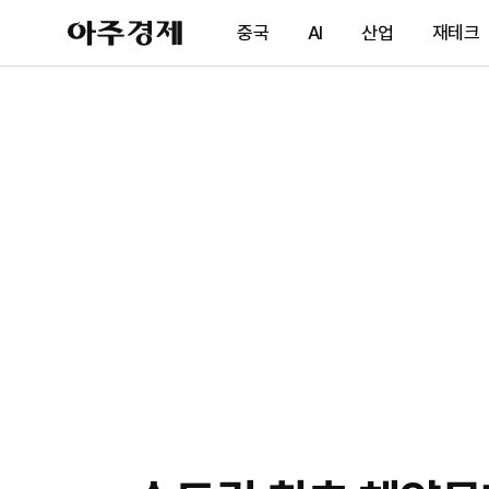
아
중국
AI
산업
재테크
주
경
제