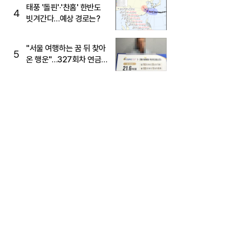
태풍 '돌핀'·'찬홈' 한반도
4
빗겨간다…예상 경로는?
"서울 여행하는 꿈 뒤 찾아
5
온 행운"…327회차 연금
복권720+ 당첨번호조회
주목