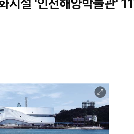
화시설 '인천해양박물관' 11
이
미
지
확
대