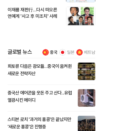
이재룡 재판行…다시 떠오른
연예계 '사고 후 미조치' 사례
글로벌 뉴스
중국
일본
베트남
희토류 다음은 광모듈…중국이 움켜쥔
새로운 전략자산
중국산 에어콘을 웃돈 주고 산다...유럽
열광시킨 메이디
스티븐 로치 '과거의 홍콩'은 끝났지만
'새로운 홍콩'은 진행중