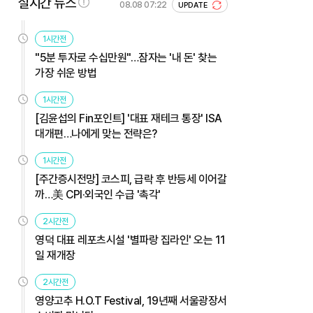
실시간 뉴스
08.08 07:22
UPDATE
1시간전
"5분 투자로 수십만원"…잠자는 '내 돈' 찾는
가장 쉬운 방법
1시간전
[김윤섭의 Fin포인트] '대표 재테크 통장' ISA
대개편…나에게 맞는 전략은?
1시간전
[주간증시전망] 코스피, 급락 후 반등세 이어갈
까…美 CPI·외국인 수급 '촉각'
2시간전
영덕 대표 레포츠시설 '별파랑 집라인' 오는 11
일 재개장
2시간전
영양고추 H.O.T Festival, 19년째 서울광장서