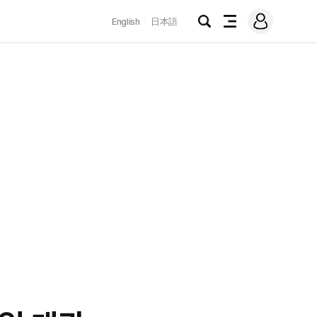
로
English
日本語
그
검
전
인
색
체
메
뉴