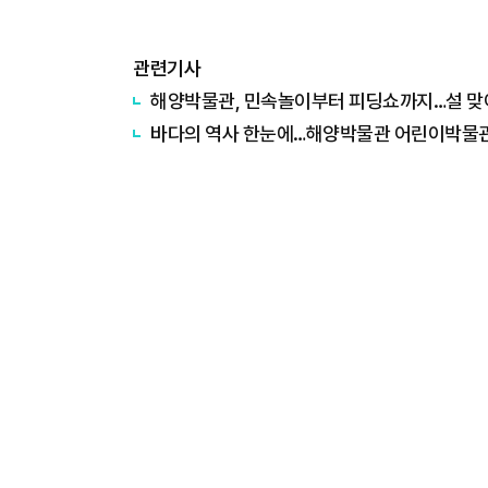
관련기사
해양박물관, 민속놀이부터 피딩쇼까지…설 맞
바다의 역사 한눈에…해양박물관 어린이박물