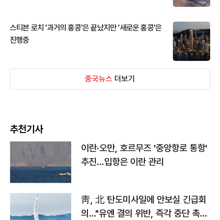
스티븐 로치 '과거의 홍콩'은 끝났지만 '새로운 홍콩'은
진행중
중국뉴스
더보기
추천기사
이란·오만, 호르무즈 '중앙항로 통항'
추진…입항은 이란 관리
靑, 北 탄도미사일에 안보실 긴급회
의…"유엔 결의 위반, 즉각 중단 촉