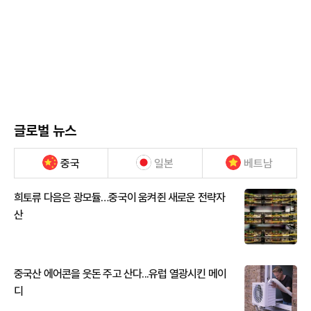
글로벌 뉴스
중국
일본
베트남
희토류 다음은 광모듈…중국이 움켜쥔 새로운 전략자
산
중국산 에어콘을 웃돈 주고 산다...유럽 열광시킨 메이
디