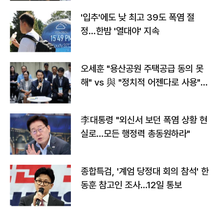
'입추'에도 낮 최고 39도 폭염 절
정…한밤 '열대야' 지속
오세훈 "용산공원 주택공급 동의 못
해" vs 與 "정치적 어젠다로 사용"
맞불
李대통령 "외신서 보던 폭염 상황 현
실로…모든 행정력 총동원하라"
종합특검, '계엄 당정대 회의 참석' 한
동훈 참고인 조사...12일 통보