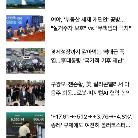
구"
여야, '부동산 세제 개편안' 공방…
"실거주자 보호" vs "무책임의 극치"
경제성장까지 갉아먹는 역대급 폭
염…李대통령 "국가적 기후 재난"
구광모-젠슨황, 美 실리콘밸리서 다
음주 회동…로봇·피지컬AI 협력 논의
'+17.91→-5.12→+3.76→-4.8%'…'
종레' 규제에도 여전히 롤러코스터
타는 코스피