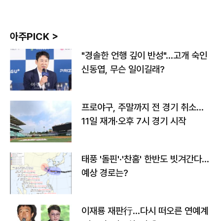
아주PICK >
"경솔한 언행 깊이 반성"…고개 숙인
신동엽, 무슨 일이길래?
프로야구, 주말까지 전 경기 취소…
11일 재개·오후 7시 경기 시작
태풍 '돌핀'·'찬홈' 한반도 빗겨간다…
예상 경로는?
이재룡 재판行…다시 떠오른 연예계