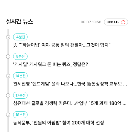
실시간 뉴스
08.07 13:56
UPDATE
4분전
與 "'하늘이법' 여야 공동 발의 괜찮아…그것이 협치"
9분전
'캐시딜' 캐시워크 돈 버는 퀴즈, 정답은?
14분전
관세전쟁 '엔드게임' 윤곽 나오나…한국 新통상정책 교두보 활
용해야
17분전
섬유패션 글로벌 경쟁력 키운다…산업부 15개 과제 180억 지
원
18분전
농식품부, '천원의 아침밥' 참여 200개 대학 선정