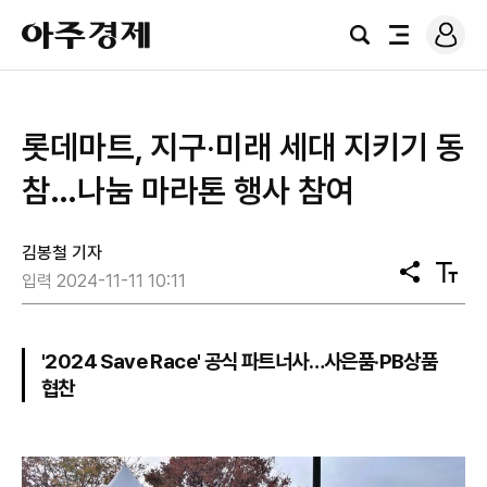
로
아
그
검
전
주
인
색
체
경
메
제
뉴
롯데마트, 지구‧미래 세대 지키기 동
참…나눔 마라톤 행사 참여
김봉철 기자
공
텍
입력 2024-11-11 10:11
유
스
트
크
기
'2024 Save Race' 공식 파트너사…사은품‧PB상품
협찬