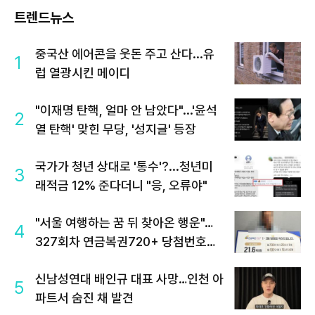
트렌드뉴스
중국산 에어콘을 웃돈 주고 산다...유
1
럽 열광시킨 메이디
"이재명 탄핵, 얼마 안 남았다"...'윤석
2
열 탄핵' 맞힌 무당, '성지글' 등장
국가가 청년 상대로 '통수'?...청년미
3
래적금 12% 준다더니 "응, 오류야"
"서울 여행하는 꿈 뒤 찾아온 행운"…
4
327회차 연금복권720+ 당첨번호조
회 주목
신남성연대 배인규 대표 사망…인천 아
5
파트서 숨진 채 발견