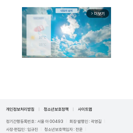
더보기
arrow_forward_ios
Unmute
개인정보처리방침
청소년보호정책
사이트맵
정기간행등록번호 : 서울 아 00493
회장·발행인 : 곽영길
사장·편집인 : 임규진
청소년보호책임자 : 전운