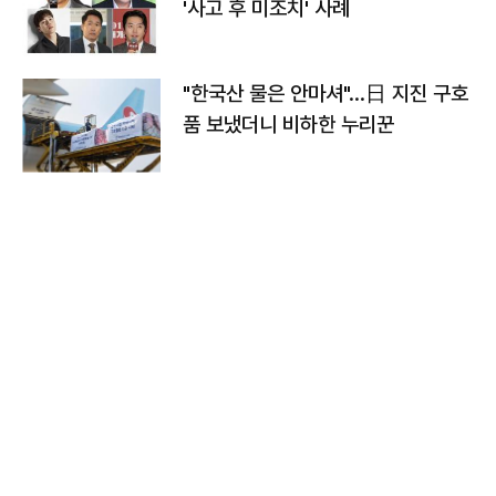
'사고 후 미조치' 사례
"한국산 물은 안마셔"…日 지진 구호
품 보냈더니 비하한 누리꾼