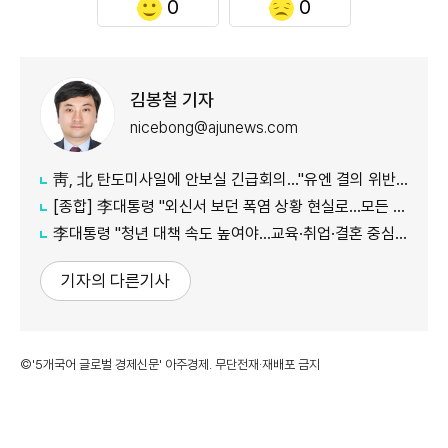
0
0
김봉철 기자
nicebong@ajunews.com
靑, 北 탄도미사일에 안보실 긴급회의…"유엔 결의 위반, 즉각 중단 촉구"
[종합] 李대통령 "외신서 보던 폭염 상황 현실로…모든 행정력 총동원하라"
李대통령 "청년 대책 속도 높여야…교육·취업·결혼 중심 정책 재편"
기자의 다른기사
©'5개국어 글로벌 경제신문' 아주경제. 무단전재·재배포 금지