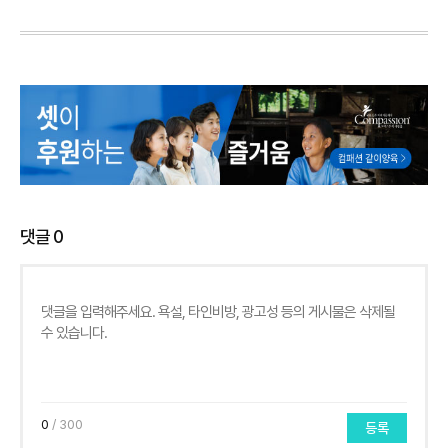
댓글
0
0
/ 300
등록