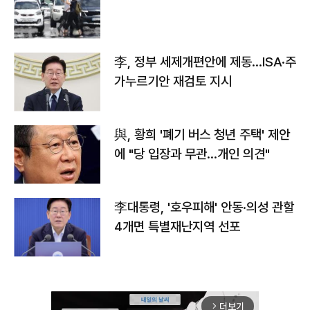
李, 정부 세제개편안에 제동…ISA·주
가누르기안 재검토 지시
與, 황희 '폐기 버스 청년 주택' 제안
에 "당 입장과 무관…개인 의견"
李대통령, '호우피해' 안동·의성 관할
4개면 특별재난지역 선포
더보기
arrow_forward_ios