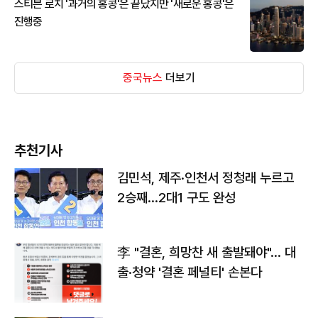
스티븐 로치 '과거의 홍콩'은 끝났지만 '새로운 홍콩'은
진행중
중국뉴스
더보기
추천기사
김민석, 제주·인천서 정청래 누르고
2승째…2대1 구도 완성
李 "결혼, 희망찬 새 출발돼야"… 대
출·청약 '결혼 페널티' 손본다