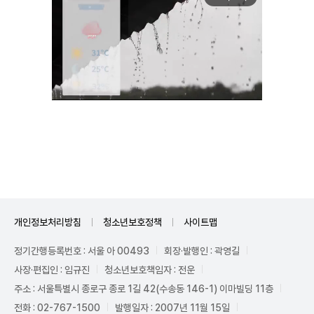
Unmute
개인정보처리방침
청소년보호정책
사이트맵
정기간행등록번호 : 서울 아 00493
회장·발행인 : 곽영길
사장·편집인 : 임규진
청소년보호책임자 : 전운
주소 : 서울특별시 종로구 종로 1길 42(수송동 146-1) 이마빌딩 11층
전화 : 02-767-1500
발행일자 : 2007년 11월 15일