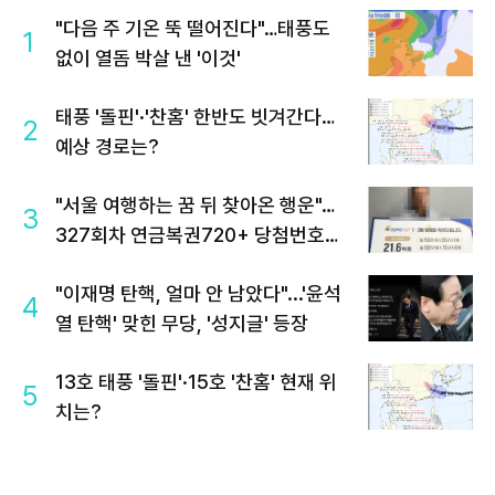
"다음 주 기온 뚝 떨어진다"…태풍도
1
없이 열돔 박살 낸 '이것'
태풍 '돌핀'·'찬홈' 한반도 빗겨간다…
2
예상 경로는?
"서울 여행하는 꿈 뒤 찾아온 행운"…
3
327회차 연금복권720+ 당첨번호조
회 주목
"이재명 탄핵, 얼마 안 남았다"...'윤석
4
열 탄핵' 맞힌 무당, '성지글' 등장
13호 태풍 '돌핀'·15호 '찬홈' 현재 위
5
치는?