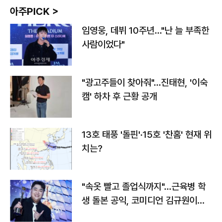
아주PICK >
임영웅, 데뷔 10주년…"난 늘 부족한
사람이었다"
"광고주들이 찾아줘"…진태현, '이숙
캠' 하차 후 근황 공개
13호 태풍 '돌핀'·15호 '찬홈' 현재 위
치는?
"속옷 빨고 졸업식까지"…근육병 학
생 돌본 공익, 코미디언 김규원이었
다