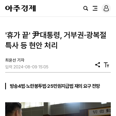
로
아
그
검
전
주
인
색
체
경
메
제
뉴
'휴가 끝' 尹대통령, 거부권·광복절
특사 등 현안 처리
최윤선 기자
공
텍
입력 2024-08-09 15:05
유
스
트
크
기
방송4법·노란봉투법·25만원지급법 재의 요구 전망