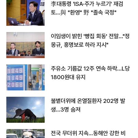
李대통령 'ISA·주가 누르기' 재검
토…與 "환영" 野 "졸속 국정"
이임생이 밝힌 '빵집 회동' 전말…"정
몽규, 홍명보로 하라 지시"
주유소 기름값 12주 연속 하락…L당
1800원대 유지
불볕더위에 온열질환자 202명 발
생…3명 숨져
전국 무더위 지속…동해안 강한 비