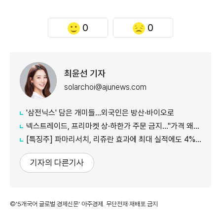
0
0
최윤선 기자
solarchoi@ajunews.com
'삼전닉스' 담은 개미들…외국인은 방산·바이오로
넥스트레이드, 프리마켓 상·하한가 주문 금지…"가격 왜곡 방지"
[특징주] 파마리서치, 리쥬란 효과에 최대 실적에도 4%대 약세
기자의 다른기사
©'5개국어 글로벌 경제신문' 아주경제. 무단전재·재배포 금지