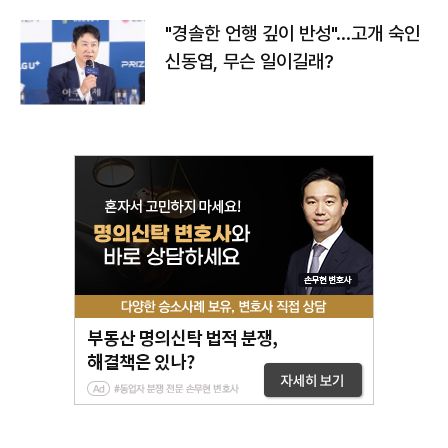
"경솔한 언행 깊이 반성"…고개 숙인
신동엽, 무슨 일이길래?