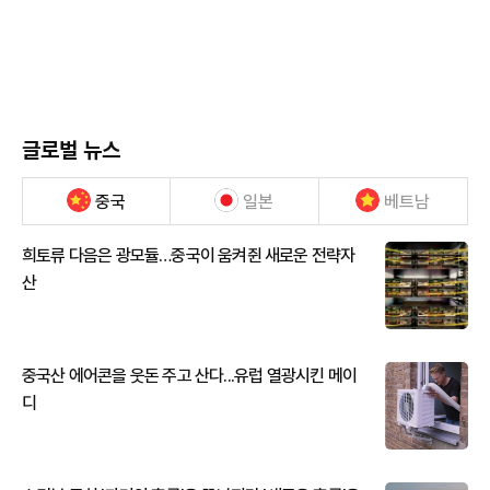
글로벌 뉴스
중국
일본
베트남
희토류 다음은 광모듈…중국이 움켜쥔 새로운 전략자
산
중국산 에어콘을 웃돈 주고 산다...유럽 열광시킨 메이
디