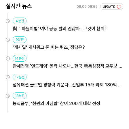
실시간 뉴스
08.09 06:55
UPDATE
4분전
與 "'하늘이법' 여야 공동 발의 괜찮아…그것이 협치"
9분전
'캐시딜' 캐시워크 돈 버는 퀴즈, 정답은?
14분전
관세전쟁 '엔드게임' 윤곽 나오나…한국 新통상정책 교두보 활
용해야
17분전
섬유패션 글로벌 경쟁력 키운다…산업부 15개 과제 180억 지
원
18분전
농식품부, '천원의 아침밥' 참여 200개 대학 선정