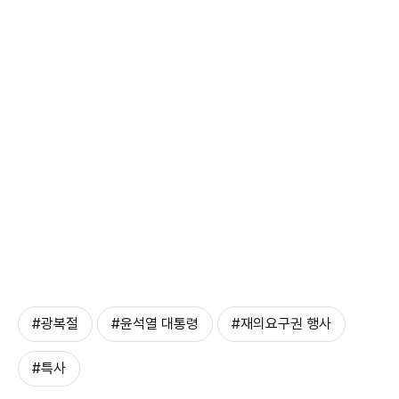
#광복절
#윤석열 대통령
#재의요구권 행사
#특사