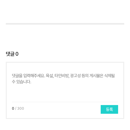
댓글
0
0
/ 300
등록