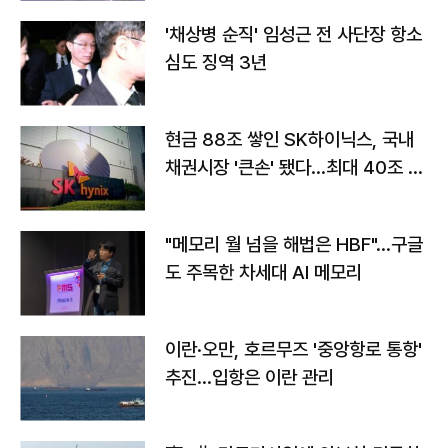
'채상병 순직' 임성근 전 사단장 항소
심도 징역 3년
현금 88조 쌓인 SK하이닉스, 국내
채권시장 '큰손' 됐다…최대 40조 투
자
"메모리 월 넘을 해법은 HBF"…구글
도 주목한 차세대 AI 메모리
이란·오만, 호르무즈 '중앙항로 통항'
추진…입항은 이란 관리