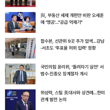
與, 부동산 세제 개편안 비판 오세훈
에 '맹공'…"공급 억제기"
합수본, 선관위 9곳 추가 압색…강남
·서초도 '투표율 허위 입력' 정황
국민의힘 윤리위, '돌려차기 실언' 서
범수·진종오 징계절차 개시
위성락, 스틸 美대사와 상견례…한미
관계 발전 논의