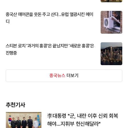
중국산 에어콘을 웃돈 주고 산다...유럽 열광시킨 메이
디
스티븐 로치 '과거의 홍콩'은 끝났지만 '새로운 홍콩'은
진행중
중국뉴스
더보기
추천기사
李대통령 "군, 내란 이후 신뢰 회복
해야…지휘부 헌신해달라"