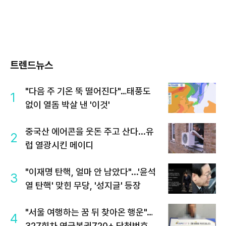
트렌드뉴스
"다음 주 기온 뚝 떨어진다"…태풍도
1
없이 열돔 박살 낸 '이것'
중국산 에어콘을 웃돈 주고 산다...유
2
럽 열광시킨 메이디
"이재명 탄핵, 얼마 안 남았다"...'윤석
3
열 탄핵' 맞힌 무당, '성지글' 등장
"서울 여행하는 꿈 뒤 찾아온 행운"…
4
327회차 연금복권720+ 당첨번호조