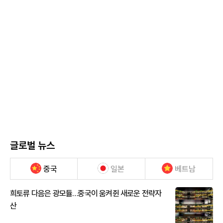
글로벌 뉴스
중국
일본
베트남
희토류 다음은 광모듈…중국이 움켜쥔 새로운 전략자
산