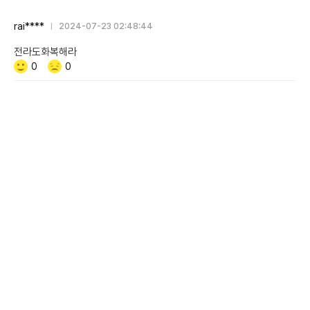
rai****
2024-07-23 02:48:44
전라도화복해라
Like/Dislike
공
비
0
0
감
공
감