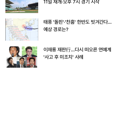
11일 재개·오후 7시 경기 시작
태풍 '돌핀'·'찬홈' 한반도 빗겨간다…
예상 경로는?
이재룡 재판行…다시 떠오른 연예계
'사고 후 미조치' 사례