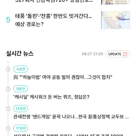
회 주목
태풍 '돌핀'·'찬홈' 한반도 빗겨간다…
5
예상 경로는?
실시간 뉴스
08.07 21:29
UPDATE
4분전
與 "'하늘이법' 여야 공동 발의 괜찮아…그것이 협치"
9분전
'캐시딜' 캐시워크 돈 버는 퀴즈, 정답은?
14분전
관세전쟁 '엔드게임' 윤곽 나오나…한국 新통상정책 교두보 활
용해야
17분전