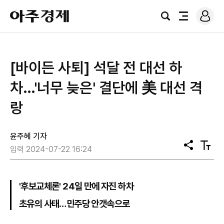
로
아
그
검
전
주
인
색
체
경
메
제
뉴
[바이든 사퇴] 석달 전 대선 하
차…'너무 늦은' 결단에 美 대선 격
랑
윤주혜 기자
공
텍
입력 2024-07-22 16:24
유
스
트
크
기
'후보교체론' 24일 만에 자진 하차
초유의 사태…민주당 안갯속으로