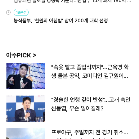
섬유패션 글로벌 경쟁력 키운다…산업부 15개 과제 180억 지
원
18분전
농식품부, '천원의 아침밥' 참여 200개 대학 선정
아주PICK >
"속옷 빨고 졸업식까지"…근육병 학
생 돌본 공익, 코미디언 김규원이었
다
"경솔한 언행 깊이 반성"…고개 숙인
신동엽, 무슨 일이길래?
프로야구, 주말까지 전 경기 취소…