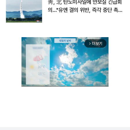
靑, 北 탄도미사일에 안보실 긴급회
의…"유엔 결의 위반, 즉각 중단 촉
구"
더보기
arrow_forward_ios
Unmute