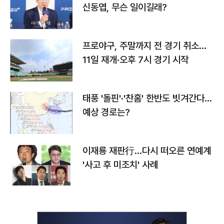
신동엽, 무슨 일이길래?
프로야구, 주말까지 전 경기 취소…
11일 재개·오후 7시 경기 시작
태풍 '돌핀'·'찬홈' 한반도 빗겨간다…
예상 경로는?
이재룡 재판行…다시 떠오른 연예계
'사고 후 미조치' 사례