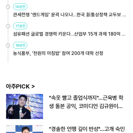
14분전
관세전쟁 '엔드게임' 윤곽 나오나…한국 新통상정책 교두보 활
용해야
17분전
섬유패션 글로벌 경쟁력 키운다…산업부 15개 과제 180억 지
원
18분전
농식품부, '천원의 아침밥' 참여 200개 대학 선정
아주PICK >
"속옷 빨고 졸업식까지"…근육병 학
생 돌본 공익, 코미디언 김규원이었
다
"경솔한 언행 깊이 반성"…고개 숙인