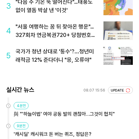
"다음 주 기온 뚝 떨어진다"…태풍도
3
없이 열돔 박살 낸 '이것'
"서울 여행하는 꿈 뒤 찾아온 행운"…
4
327회차 연금복권720+ 당첨번호조
회 주목
국가가 청년 상대로 '통수'?...청년미
5
래적금 12% 준다더니 "응, 오류야"
실시간 뉴스
08.07 15:56
UPDATE
4분전
與 "'하늘이법' 여야 공동 발의 괜찮아…그것이 협치"
9분전
'캐시딜' 캐시워크 돈 버는 퀴즈, 정답은?