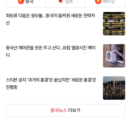
중국
일본
베트남
희토류 다음은 광모듈…중국이 움켜쥔 새로운 전략자
산
중국산 에어콘을 웃돈 주고 산다...유럽 열광시킨 메이
디
스티븐 로치 '과거의 홍콩'은 끝났지만 '새로운 홍콩'은
진행중
중국뉴스
더보기