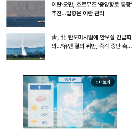
이란·오만, 호르무즈 '중앙항로 통항'
추진…입항은 이란 관리
靑, 北 탄도미사일에 안보실 긴급회
의…"유엔 결의 위반, 즉각 중단 촉
구"
더보기
arrow_forward_ios