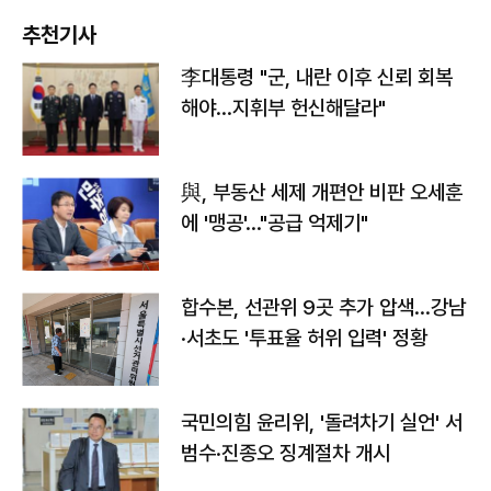
추천기사
李대통령 "군, 내란 이후 신뢰 회복
해야…지휘부 헌신해달라"
與, 부동산 세제 개편안 비판 오세훈
에 '맹공'…"공급 억제기"
합수본, 선관위 9곳 추가 압색…강남
·서초도 '투표율 허위 입력' 정황
국민의힘 윤리위, '돌려차기 실언' 서
범수·진종오 징계절차 개시