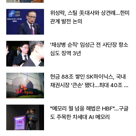
위성락, 스틸 美대사와 상견례…한미
관계 발전 논의
'채상병 순직' 임성근 전 사단장 항소
심도 징역 3년
현금 88조 쌓인 SK하이닉스, 국내
채권시장 '큰손' 됐다…최대 40조 투
자
"메모리 월 넘을 해법은 HBF"…구글
도 주목한 차세대 AI 메모리