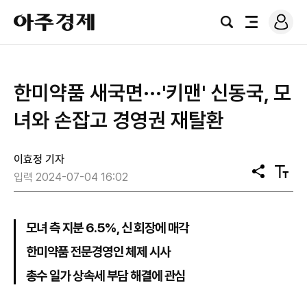
로
아
그
검
전
주
인
색
체
경
메
제
뉴
한미약품 새국면···'키맨' 신동국, 모
녀와 손잡고 경영권 재탈환
이효정 기자
공
텍
입력 2024-07-04 16:02
유
스
트
크
기
모녀 측 지분 6.5%, 신 회장에 매각
한미약품 전문경영인 체제 시사
총수 일가 상속세 부담 해결에 관심