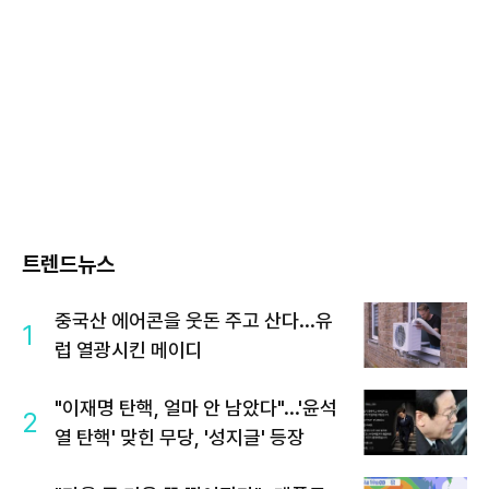
트렌드뉴스
중국산 에어콘을 웃돈 주고 산다...유
1
럽 열광시킨 메이디
"이재명 탄핵, 얼마 안 남았다"...'윤석
2
열 탄핵' 맞힌 무당, '성지글' 등장