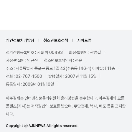
Unmute
개인정보처리방침
청소년보호정책
사이트맵
정기간행등록번호 : 서울 아 00493
회장·발행인 : 곽영길
사장·편집인 : 임규진
청소년보호책임자 : 전운
주소 : 서울특별시 종로구 종로 1길 42(수송동 146-1) 이마빌딩 11층
전화 : 02-767-1500
발행일자 : 2007년 11월 15일
등록일자 : 2008년 01월10일
아주경제는 인터넷신문윤리위원회 윤리강령을 준수합니다. 아주경제의 모든
콘텐츠(기사)는 저작권법의 보호를 받으며, 무단전재, 복사, 배포 등을 금지합
니다.
Copyright ⓒ AJUNEWS All rights reserved.