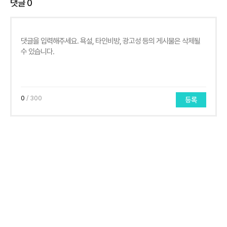
댓글
0
0
/ 300
등록