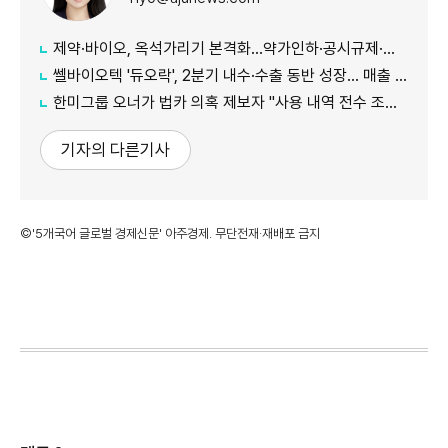
제약·바이오, 옥석가리기 본격화…약가인하·공시규제·투자위축까지 '삼중고'
쎌바이오텍 '듀오락', 2분기 내수·수출 동반 성장… 매출 158억원
한미그룹 오너가 법카 의혹 제보자 "사용 내역 전수 조사해야"… 신동국 회장 연계설 부인
기자의 다른기사
©'5개국어 글로벌 경제신문' 아주경제. 무단전재·재배포 금지