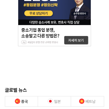
글로벌 뉴스
중국
일본
베트남