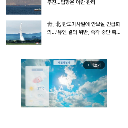
추진…입항은 이란 관리
靑, 北 탄도미사일에 안보실 긴급회
의…"유엔 결의 위반, 즉각 중단 촉
구"
더보기
arrow_forward_ios
Unmute