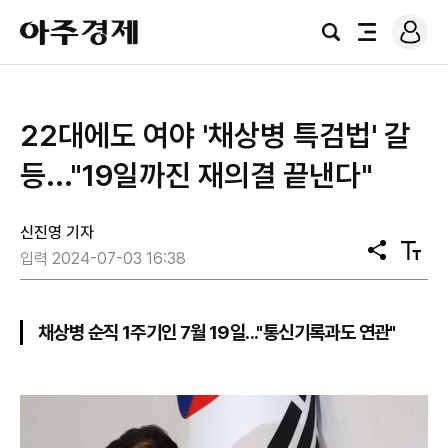
로
아
그
검
전
주
인
색
체
경
메
제
뉴
22대에도 여야 '채상병 특검법' 갈
등..."19일까진 재의결 끝낸다"
신진영 기자
공
텍
입력 2024-07-03 16:38
유
스
트
크
기
채상병 순직 1주기인 7월 19일..."통신기록과도 연관"