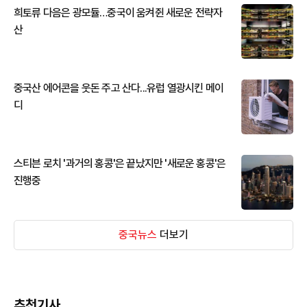
희토류 다음은 광모듈…중국이 움켜쥔 새로운 전략자
산
중국산 에어콘을 웃돈 주고 산다...유럽 열광시킨 메이
디
스티븐 로치 '과거의 홍콩'은 끝났지만 '새로운 홍콩'은
진행중
중국뉴스
더보기
추천기사