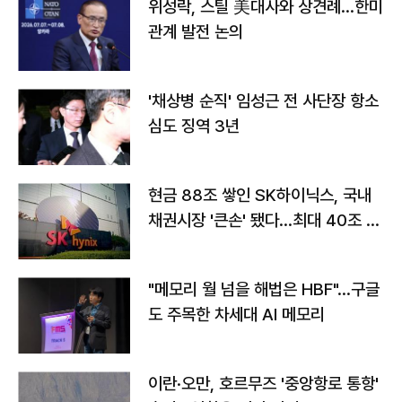
위성락, 스틸 美대사와 상견례…한미
관계 발전 논의
'채상병 순직' 임성근 전 사단장 항소
심도 징역 3년
현금 88조 쌓인 SK하이닉스, 국내
채권시장 '큰손' 됐다…최대 40조 투
자
"메모리 월 넘을 해법은 HBF"…구글
도 주목한 차세대 AI 메모리
이란·오만, 호르무즈 '중앙항로 통항'