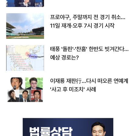
프로야구, 주말까지 전 경기 취소…
11일 재개·오후 7시 경기 시작
태풍 '돌핀'·'찬홈' 한반도 빗겨간다…
예상 경로는?
이재룡 재판行…다시 떠오른 연예계
'사고 후 미조치' 사례