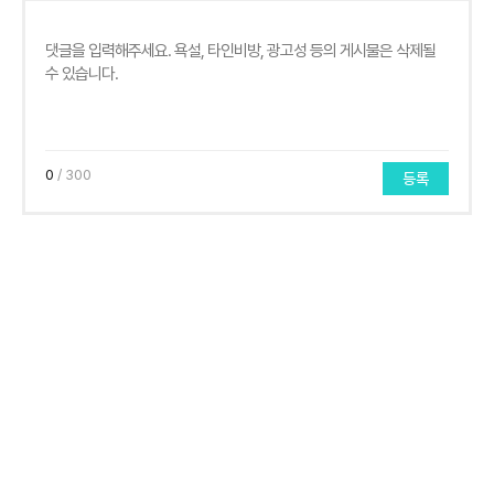
0
/ 300
등록