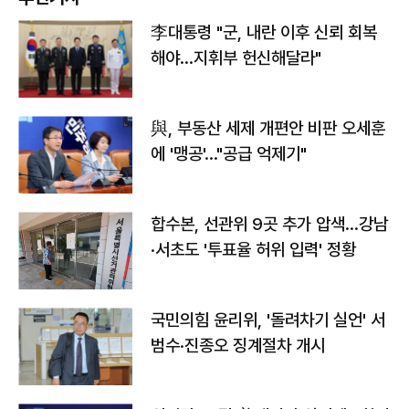
李대통령 "군, 내란 이후 신뢰 회복
해야…지휘부 헌신해달라"
與, 부동산 세제 개편안 비판 오세훈
에 '맹공'…"공급 억제기"
합수본, 선관위 9곳 추가 압색…강남
·서초도 '투표율 허위 입력' 정황
국민의힘 윤리위, '돌려차기 실언' 서
범수·진종오 징계절차 개시