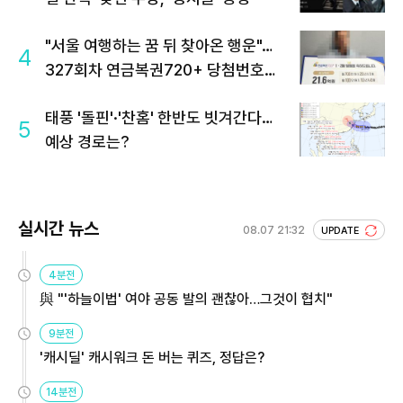
"서울 여행하는 꿈 뒤 찾아온 행운"…
4
327회차 연금복권720+ 당첨번호조
회 주목
태풍 '돌핀'·'찬홈' 한반도 빗겨간다…
5
예상 경로는?
실시간 뉴스
08.07 21:32
UPDATE
4분전
與 "'하늘이법' 여야 공동 발의 괜찮아…그것이 협치"
9분전
'캐시딜' 캐시워크 돈 버는 퀴즈, 정답은?
14분전