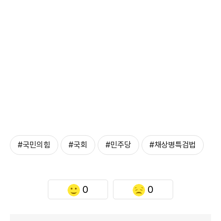
#국민의힘
#국회
#민주당
#채상병특검법
0
0