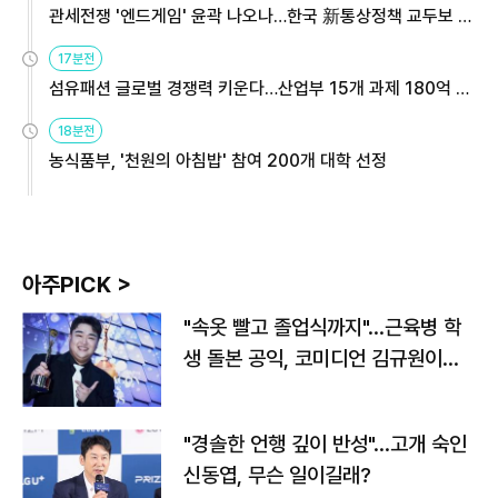
관세전쟁 '엔드게임' 윤곽 나오나…한국 新통상정책 교두보 활
용해야
17분전
섬유패션 글로벌 경쟁력 키운다…산업부 15개 과제 180억 지
원
18분전
농식품부, '천원의 아침밥' 참여 200개 대학 선정
아주PICK >
"속옷 빨고 졸업식까지"…근육병 학
생 돌본 공익, 코미디언 김규원이었
다
"경솔한 언행 깊이 반성"…고개 숙인
신동엽, 무슨 일이길래?