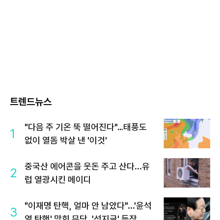
트렌드뉴스
"다음 주 기온 뚝 떨어진다"…태풍도
1
없이 열돔 박살 낸 '이것'
중국산 에어콘을 웃돈 주고 산다...유
2
럽 열광시킨 메이디
"이재명 탄핵, 얼마 안 남았다"...'윤석
3
열 탄핵' 맞힌 무당, '성지글' 등장