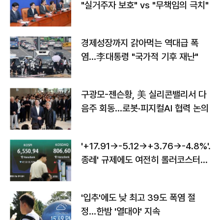
"실거주자 보호" vs "무책임의 극치"
경제성장까지 갉아먹는 역대급 폭
염…李대통령 "국가적 기후 재난"
구광모-젠슨황, 美 실리콘밸리서 다
음주 회동…로봇·피지컬AI 협력 논의
'+17.91→-5.12→+3.76→-4.8%'…'
종레' 규제에도 여전히 롤러코스터
타는 코스피
'입추'에도 낮 최고 39도 폭염 절
정…한밤 '열대야' 지속