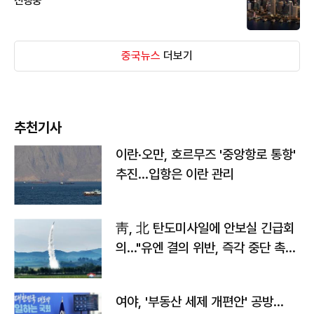
진행중
중국뉴스
더보기
추천기사
이란·오만, 호르무즈 '중앙항로 통항'
추진…입항은 이란 관리
靑, 北 탄도미사일에 안보실 긴급회
의…"유엔 결의 위반, 즉각 중단 촉
구"
여야, '부동산 세제 개편안' 공방…