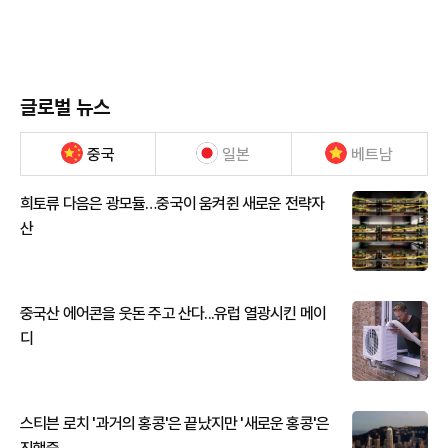
글로벌 뉴스
중국
일본
베트남
희토류 다음은 광모듈…중국이 움켜쥔 새로운 전략자
산
중국산 에어콘을 웃돈 주고 산다...유럽 열광시킨 메이
디
스티븐 로치 '과거의 홍콩'은 끝났지만 '새로운 홍콩'은