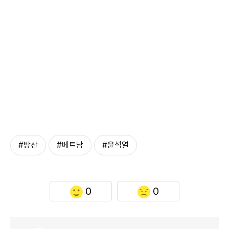
#방산
#베트남
#윤석열
0
0