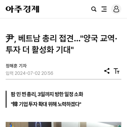
로
아
그
검
전
주
인
색
체
경
메
제
뉴
尹, 베트남 총리 접견…"양국 교역·
투자 더 활성화 기대"
정해훈 기자
공
텍
입력 2024-07-02 20:56
유
스
트
크
기
팜 민 찐 총리, 3일까지 방한 일정 소화
"韓 기업 투자 확대 위해 노력하겠다"