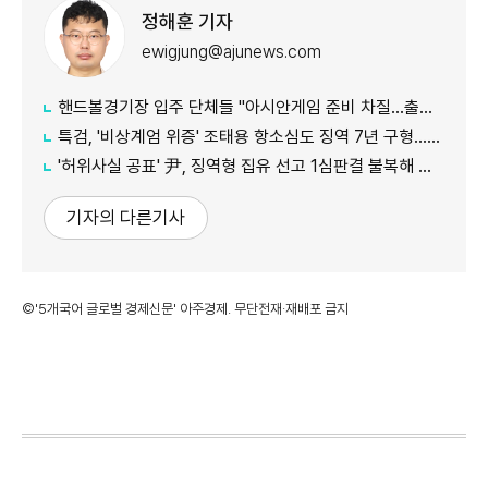
정해훈 기자
ewigjung@ajunews.com
핸드볼경기장 입주 단체들 "아시안게임 준비 차질…출입 협조 간곡히 요청"
특검, '비상계엄 위증' 조태용 항소심도 징역 7년 구형…내달 19일 선고
'허위사실 공표' 尹, 징역형 집유 선고 1심판결 불복해 항소
기자의 다른기사
©'5개국어 글로벌 경제신문' 아주경제. 무단전재·재배포 금지