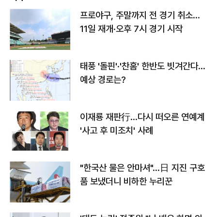
프로야구, 주말까지 전 경기 취소…
11일 재개·오후 7시 경기 시작
태풍 '돌핀'·'찬홈' 한반도 빗겨간다…
예상 경로는?
이재룡 재판行…다시 떠오른 연예계
'사고 후 미조치' 사례
"한국산 물은 안마셔"…日 지진 구호
품 보냈더니 비하한 누리꾼