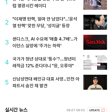
1
럽 열광시킨 메이디
"이재명 탄핵, 얼마 안 남았다"...'윤석
2
열 탄핵' 맞힌 무당, '성지글' 등장
샌디스크, AI 수요에 '매출 4.7배'…가
3
이던스 실망에 '주가는 하락'
국가가 청년 상대로 '통수'?...청년미
4
래적금 12% 준다더니 "응, 오류야"
신남성연대 배인규 대표 사망…인천 아
5
파트서 숨진 채 발견
실시간 뉴스
08.07 08:43
UPDATE