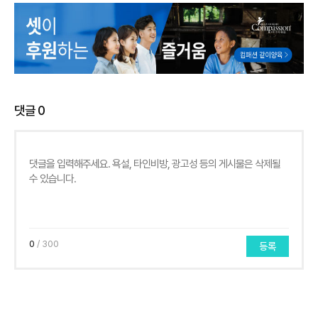
댓글
0
0
/ 300
등록