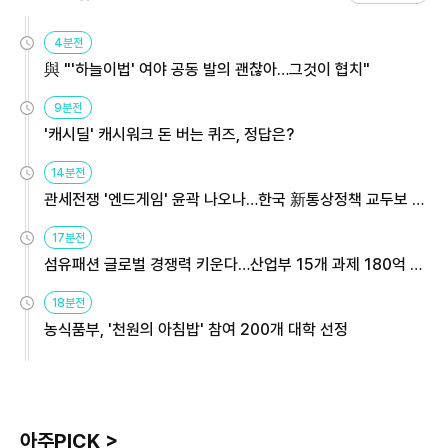
4분전
與 "'하늘이법' 여야 공동 발의 괜찮아…그것이 협치"
9분전
'캐시딜' 캐시워크 돈 버는 퀴즈, 정답은?
14분전
관세전쟁 '엔드게임' 윤곽 나오나…한국 新통상정책 교두보 활
용해야
17분전
섬유패션 글로벌 경쟁력 키운다…산업부 15개 과제 180억 지
원
18분전
농식품부, '천원의 아침밥' 참여 200개 대학 선정
아주PICK >