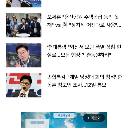
오세훈 "용산공원 주택공급 동의 못
해" vs 與 "정치적 어젠다로 사용"
맞불
李대통령 "외신서 보던 폭염 상황 현
실로…모든 행정력 총동원하라"
종합특검, '계엄 당정대 회의 참석' 한
동훈 참고인 조사...12일 통보
더보기
arrow_forward_ios