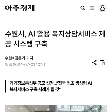
로
아
그
검
전
주
인
색
체
경
메
제
뉴
수원시, AI 활용 복지상담서비스 제
공 시스템 구축
수원=김문기 기자
공
텍
입력 2024-07-01 10:21
유
스
트
크
기
과기정보통신부 공모 선정..."전국 최초 생성형 AI
복지서비스 구축 사례가 될 것"