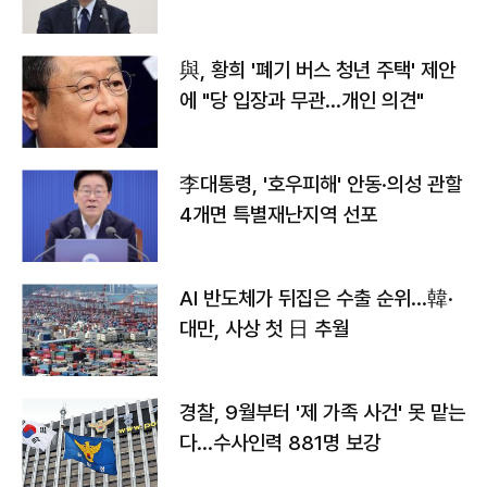
與, 황희 '폐기 버스 청년 주택' 제안
에 "당 입장과 무관…개인 의견"
李대통령, '호우피해' 안동·의성 관할
4개면 특별재난지역 선포
AI 반도체가 뒤집은 수출 순위…韓·
대만, 사상 첫 日 추월
경찰, 9월부터 '제 가족 사건' 못 맡는
다…수사인력 881명 보강