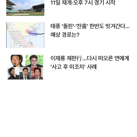
11일 재개·오후 7시 경기 시작
태풍 '돌핀'·'찬홈' 한반도 빗겨간다…
예상 경로는?
이재룡 재판行…다시 떠오른 연예계
'사고 후 미조치' 사례