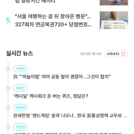
럽 열광시킨 메이디
"서울 여행하는 꿈 뒤 찾아온 행운"…
5
327회차 연금복권720+ 당첨번호조
회 주목
실시간 뉴스
08.08 16:48
UPDATE
4분전
與 "'하늘이법' 여야 공동 발의 괜찮아…그것이 협치"
9분전
'캐시딜' 캐시워크 돈 버는 퀴즈, 정답은?
14분전
관세전쟁 '엔드게임' 윤곽 나오나…한국 新통상정책 교두보 활
용해야
17분전