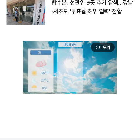
합수본, 선관위 9곳 추가 압색…강남
·서초도 '투표율 허위 입력' 정황
더보기
arrow_forward_ios
Unmute