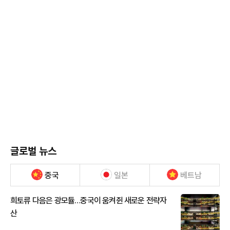
글로벌 뉴스
중국
일본
베트남
희토류 다음은 광모듈…중국이 움켜쥔 새로운 전략자
산