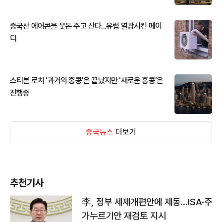
중국산 에어콘을 웃돈 주고 산다...유럽 열광시킨 메이
디
스티븐 로치 '과거의 홍콩'은 끝났지만 '새로운 홍콩'은
진행중
중국뉴스
더보기
추천기사
李, 정부 세제개편안에 제동…ISA·주
가누르기안 재검토 지시