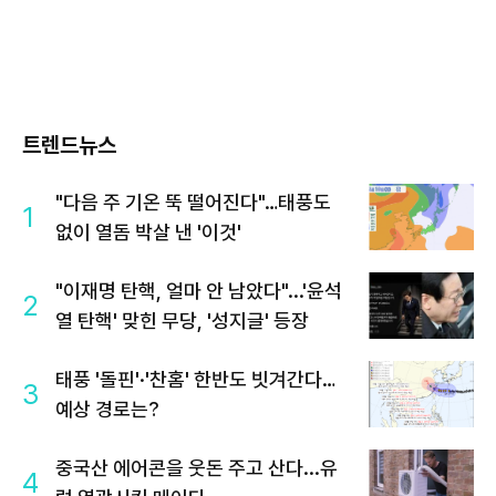
트렌드뉴스
"다음 주 기온 뚝 떨어진다"…태풍도
1
없이 열돔 박살 낸 '이것'
"이재명 탄핵, 얼마 안 남았다"...'윤석
2
열 탄핵' 맞힌 무당, '성지글' 등장
태풍 '돌핀'·'찬홈' 한반도 빗겨간다…
3
예상 경로는?
중국산 에어콘을 웃돈 주고 산다...유
4