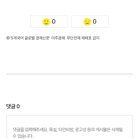
0
0
©'5개국어 글로벌 경제신문' 아주경제. 무단전재·재배포 금지
댓글
0