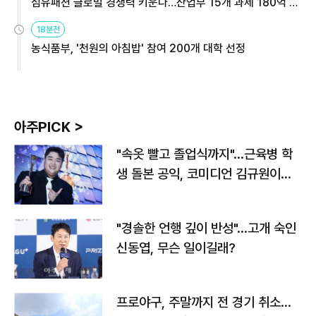
섬유패션 글로벌 경쟁력 키운다…산업부 15개 과제 180억 지
원
18분전
농식품부, '천원의 아침밥' 참여 200개 대학 선정
아주PICK >
"속옷 빨고 졸업식까지"…근육병 학
생 돌본 공익, 코미디언 김규원이었
다
"경솔한 언행 깊이 반성"…고개 숙인
신동엽, 무슨 일이길래?
프로야구, 주말까지 전 경기 취소…