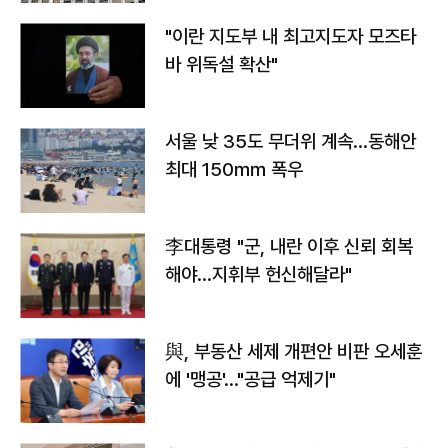
"이란 지도부 내 최고지도자 모즈타
바 위독설 확산"
서울 낮 35도 무더위 계속…동해안
최대 150㎜ 폭우
李대통령 "군, 내란 이후 신뢰 회복
해야…지휘부 헌신해달라"
與, 부동산 세제 개편안 비판 오세훈
에 '맹공'…"공급 억제기"