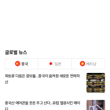
글로벌 뉴스
중국
일본
베트남
희토류 다음은 광모듈…중국이 움켜쥔 새로운 전략자
산
중국산 에어콘을 웃돈 주고 산다...유럽 열광시킨 메이
디