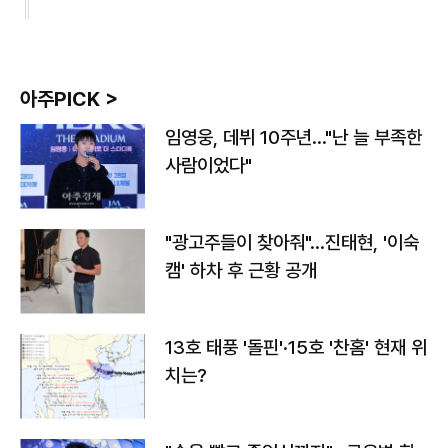
아주PICK >
임영웅, 데뷔 10주년…"난 늘 부족한
사람이었다"
"광고주들이 찾아줘"…진태현, '이숙
캠' 하차 후 근황 공개
13호 태풍 '돌핀'·15호 '찬홈' 현재 위
치는?