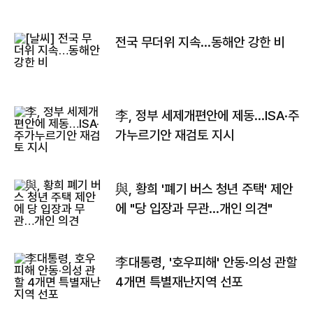
전국 무더위 지속…동해안 강한 비
李, 정부 세제개편안에 제동…ISA·주
가누르기안 재검토 지시
與, 황희 '폐기 버스 청년 주택' 제안
에 "당 입장과 무관…개인 의견"
李대통령, '호우피해' 안동·의성 관할
4개면 특별재난지역 선포