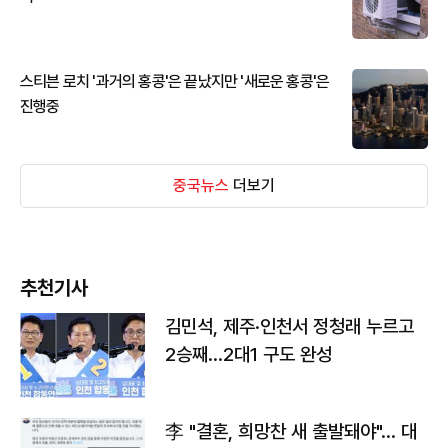
스티븐 로치 '과거의 홍콩'은 끝났지만 '새로운 홍콩'은
진행중
중국뉴스
더보기
추천기사
김민석, 제주·인천서 정청래 누르고
2승째…2대1 구도 완성
李 "결혼, 희망찬 새 출발돼야"… 대