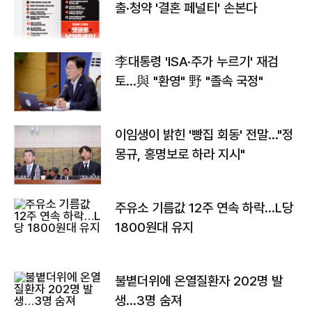
출·청약 '결혼 페널티' 손본다
李대통령 'ISA·주가 누르기' 재검
토…與 "환영" 野 "졸속 국정"
이임생이 밝힌 '빵집 회동' 전말…"정
몽규, 홍명보로 하라 지시"
주유소 기름값 12주 연속 하락…L당
1800원대 유지
불볕더위에 온열질환자 202명 발
생…3명 숨져