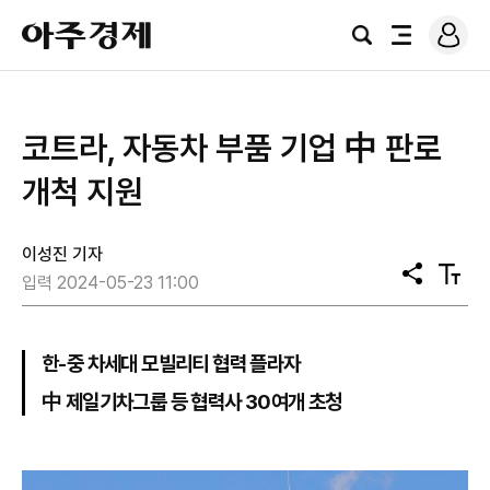
로
아
그
검
전
주
인
색
체
경
메
제
뉴
코트라, 자동차 부품 기업 中 판로
개척 지원
이성진 기자
공
텍
입력 2024-05-23 11:00
유
스
트
크
기
한-중 차세대 모빌리티 협력 플라자
中 제일기차그룹 등 협력사 30여개 초청