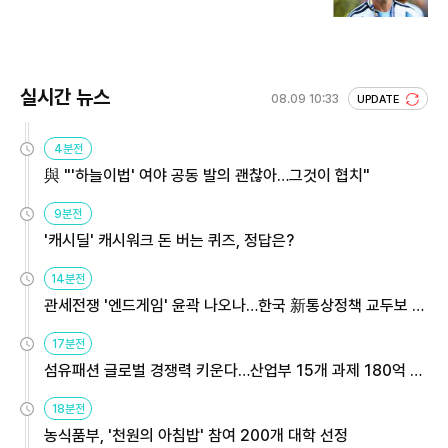
실시간 뉴스
08.09 10:33
UPDATE
4분전
與 "'하늘이법' 여야 공동 발의 괜찮아…그것이 협치"
9분전
'캐시딜' 캐시워크 돈 버는 퀴즈, 정답은?
14분전
관세전쟁 '엔드게임' 윤곽 나오나…한국 新통상정책 교두보 활
용해야
17분전
섬유패션 글로벌 경쟁력 키운다…산업부 15개 과제 180억 지
원
18분전
농식품부, '천원의 아침밥' 참여 200개 대학 선정