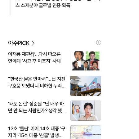
스 소재분야 글로벌 인증 획득
아주PICK
이재룡 재판行…다시 떠오른
연예계 '사고 후 미조치' 사례
"한국산 물은 안마셔"…日 지진
구호품 보냈더니 비하한 누리
꾼
'태도 논란' 정준원 "난 배우 하
면 안 되는 사람인가? 생각 했
다"
13호 '돌핀' 이어 14호 태풍 '구
지라'·15호 태풍 '찬홈' 발생…