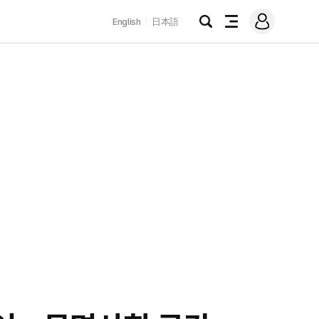
로
English
日本語
그
검
전
인
색
체
메
뉴