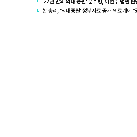
'27년 만의 의대 증원' 분수령, 이번주 법원 
한 총리, '의대증원' 정부자료 공개 의료계에 "