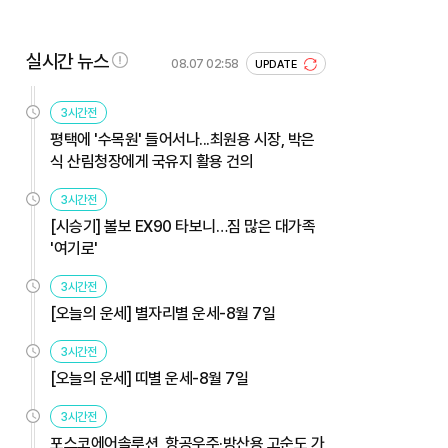
실시간 뉴스
08.07 02:58
UPDATE
3시간전
평택에 '수목원' 들어서나...최원용 시장, 박은
식 산림청장에게 국유지 활용 건의
3시간전
[시승기] 볼보 EX90 타보니…짐 많은 대가족
'여기로'
3시간전
[오늘의 운세] 별자리별 운세-8월 7일
3시간전
[오늘의 운세] 띠별 운세-8월 7일
3시간전
포스코에어솔루션, 항공우주·방산용 고순도 가