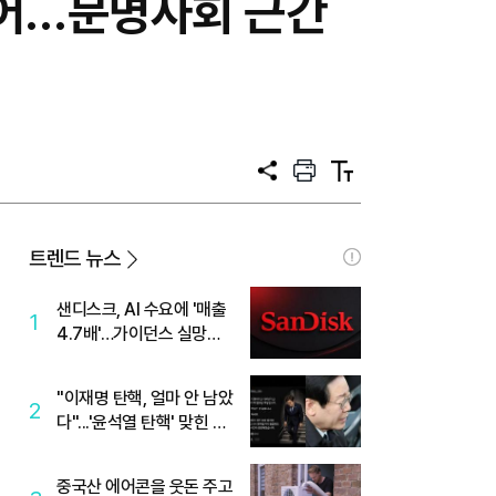
없어…문명사회 근간
공
프
텍
유
린
스
트
트
크
기
트렌드 뉴스
샌디스크, AI 수요에 '매출
1
4.7배'…가이던스 실망에
'주가는 하락'
"이재명 탄핵, 얼마 안 남았
2
다"...'윤석열 탄핵' 맞힌 무
당, '성지글' 등장
중국산 에어콘을 웃돈 주고