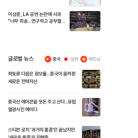
현재 위치와 이동경로는?
이상준, LA 공연 논란에 사과
"너무 죄송…연구하고 공부할
것"
글로벌 뉴스
중국
일본
베트남
희토류 다음은 광모듈…중국이 움켜쥔
새로운 전략자산
중국산 에어콘을 웃돈 주고 산다...유럽
열광시킨 메이디
스티븐 로치 '과거의 홍콩'은 끝났지만
'새로운 홍콩'은 진행중