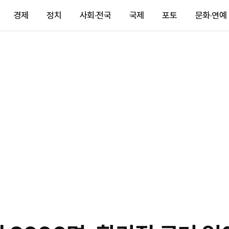
경제
정치
사회·전국
국제
포토
문화·연예