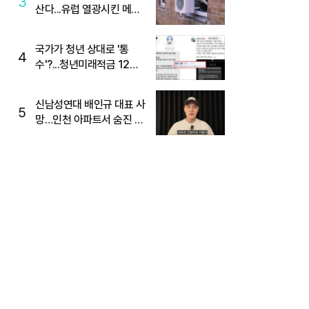
3
산다...유럽 열광시킨 메이
디
국가가 청년 상대로 '통
4
수'?...청년미래적금 12%
준다더니 "응, 오류야"
신남성연대 배인규 대표 사
5
망…인천 아파트서 숨진 채
발견