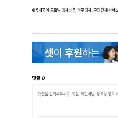
©'5개국어 글로벌 경제신문' 아주경제. 무단전재·재배
댓글
0