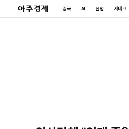
아
중국
AI
산업
재테크
주
경
제