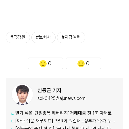
#금감원
#보험사
#지급여력
0
0
신동근 기자
sdk6425@ajunews.com
열기 식은 '단일종목 레버리지' 거래대금 첫 1조 아래로
[아주 쉬운 재무제표] PBR이 뭐길래…정부가 '주가 누르기'에 칼 빼든 이유
[신동근의 증시 한 컷] "못 사서 불안"에서 "안 사서 다행"으로…증시 덮친 '조모'