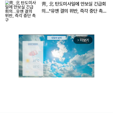
靑, 北 탄도미사일에 안보실 긴급회
의…"유엔 결의 위반, 즉각 중단 촉
구"
더보기
arrow_forward_ios
Unmute