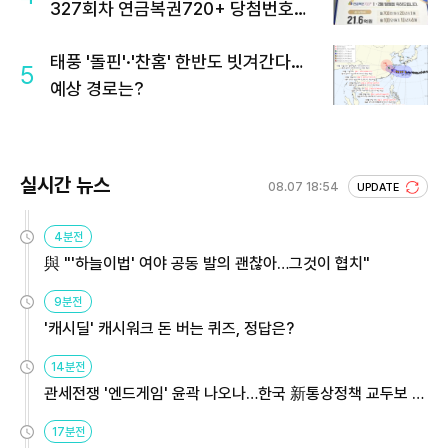
327회차 연금복권720+ 당첨번호조
회 주목
태풍 '돌핀'·'찬홈' 한반도 빗겨간다…
5
예상 경로는?
실시간 뉴스
08.07 18:54
UPDATE
4분전
與 "'하늘이법' 여야 공동 발의 괜찮아…그것이 협치"
9분전
'캐시딜' 캐시워크 돈 버는 퀴즈, 정답은?
14분전
관세전쟁 '엔드게임' 윤곽 나오나…한국 新통상정책 교두보 활
용해야
17분전