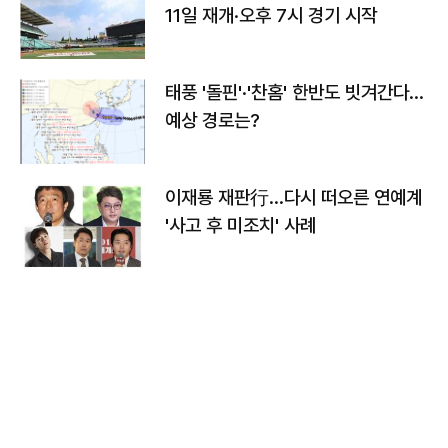
11일 재개·오후 7시 경기 시작
태풍 '돌핀'·'찬홈' 한반도 빗겨간다…
예상 경로는?
이재룡 재판行…다시 떠오른 연예계
'사고 후 미조치' 사례