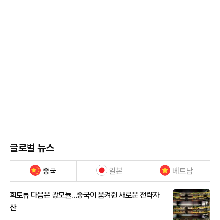
글로벌 뉴스
중국
일본
베트남
희토류 다음은 광모듈…중국이 움켜쥔 새로운 전략자
산