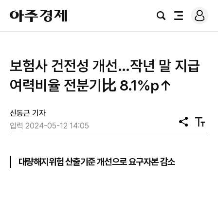
로
아
그
검
전
주
인
색
체
경
메
제
뉴
보험사 건전성 개선…작년 말 지급
여력비율 전분기比 8.1%p↑
신동근 기자
공
텍
입력 2024-05-12 14:05
유
스
트
크
기
대량해지위험 산출기준 개선으로 요구자본 감소