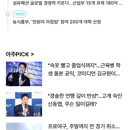
섬유패션 글로벌 경쟁력 키운다…산업부 15개 과제 180억 지
원
18분전
농식품부, '천원의 아침밥' 참여 200개 대학 선정
아주PICK >
"속옷 빨고 졸업식까지"…근육병 학
생 돌본 공익, 코미디언 김규원이었
다
"경솔한 언행 깊이 반성"…고개 숙인
신동엽, 무슨 일이길래?
프로야구, 주말까지 전 경기 취소…