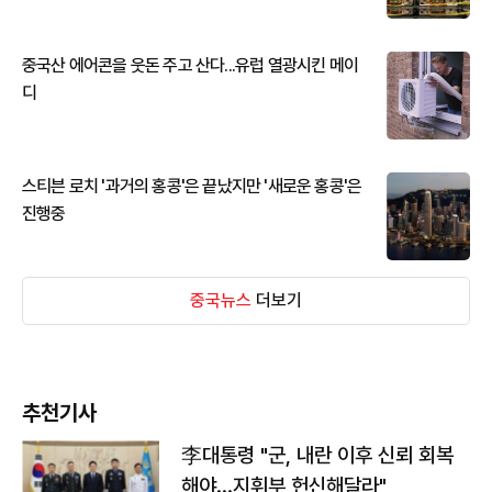
중국산 에어콘을 웃돈 주고 산다...유럽 열광시킨 메이
디
스티븐 로치 '과거의 홍콩'은 끝났지만 '새로운 홍콩'은
진행중
중국뉴스
더보기
추천기사
李대통령 "군, 내란 이후 신뢰 회복
해야…지휘부 헌신해달라"