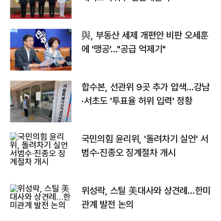
與, 부동산 세제 개편안 비판 오세훈
에 '맹공'…"공급 억제기"
합수본, 선관위 9곳 추가 압색…강남
·서초도 '투표율 허위 입력' 정황
국민의힘 윤리위, '돌려차기 실언' 서
범수·진종오 징계절차 개시
위성락, 스틸 美대사와 상견례…한미
관계 발전 논의