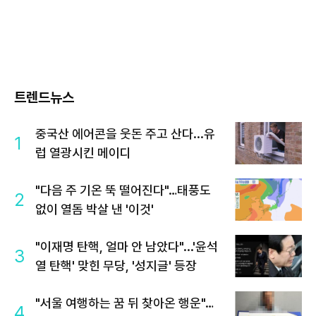
트렌드뉴스
중국산 에어콘을 웃돈 주고 산다...유
1
럽 열광시킨 메이디
"다음 주 기온 뚝 떨어진다"…태풍도
2
없이 열돔 박살 낸 '이것'
"이재명 탄핵, 얼마 안 남았다"...'윤석
3
열 탄핵' 맞힌 무당, '성지글' 등장
"서울 여행하는 꿈 뒤 찾아온 행운"…
4