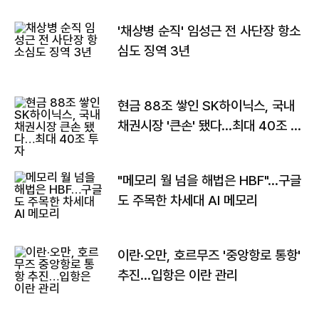
'채상병 순직' 임성근 전 사단장 항소
심도 징역 3년
현금 88조 쌓인 SK하이닉스, 국내
채권시장 '큰손' 됐다…최대 40조 투
자
"메모리 월 넘을 해법은 HBF"…구글
도 주목한 차세대 AI 메모리
이란·오만, 호르무즈 '중앙항로 통항'
추진…입항은 이란 관리