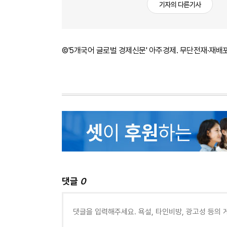
기자의 다른기사
©'5개국어 글로벌 경제신문' 아주경제. 무단전재·재배
댓글
0