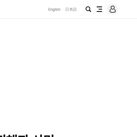
로
English
日本語
그
검
전
인
색
체
메
뉴