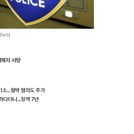
합뉴스]
피해자 사망
기소…혐박 혐의도 추가
울하다더니…징역 7년