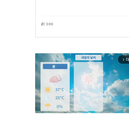
0
/ 300
더
arrow_forward_ios