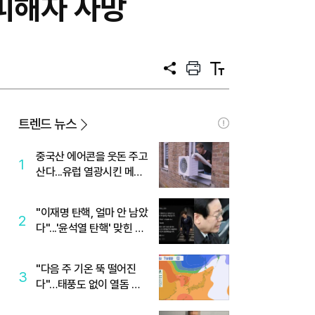
.피해자 사망
공
프
텍
유
린
스
트
트
크
기
트렌드 뉴스
중국산 에어콘을 웃돈 주고
1
산다...유럽 열광시킨 메이
디
"이재명 탄핵, 얼마 안 남았
2
다"...'윤석열 탄핵' 맞힌 무
당, '성지글' 등장
"다음 주 기온 뚝 떨어진
3
다"…태풍도 없이 열돔 박
살 낸 '이것'