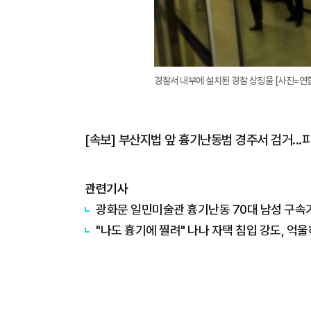
경찰서 내부에 설치된 경찰 상징물 [사진=연
[속보] 부산지법 앞 흉기난동범 경주서 검거...
관련기사
광화문 일민미술관 흉기난동 70대 남성 구속
"나도 흉기에 찔려" 나나 자택 침입 강도, 억