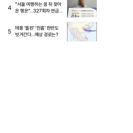
"서울 여행하는 꿈 뒤 찾아
4
온 행운"…327회차 연금
복권720+ 당첨번호조회
주목
태풍 '돌핀'·'찬홈' 한반도
5
빗겨간다…예상 경로는?