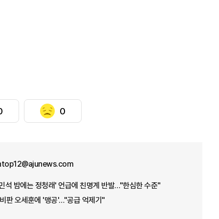
0
0
ntop12@ajunews.com
김민석 밤에는 정청래' 언급에 친명계 반발…"한심한 수준"
 비판 오세훈에 '맹공'…"공급 억제기"