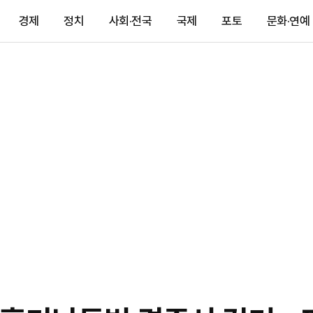
경제
정치
사회·전국
국제
포토
문화·연예