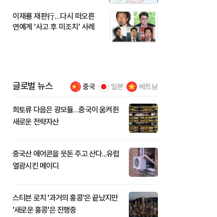
이재룡 재판行…다시 떠오른
연예계 '사고 후 미조치' 사례
글로벌 뉴스
중국
일본
베트남
희토류 다음은 광모듈…중국이 움켜쥔
새로운 전략자산
중국산 에어콘을 웃돈 주고 산다...유럽
열광시킨 메이디
스티븐 로치 '과거의 홍콩'은 끝났지만
'새로운 홍콩'은 진행중