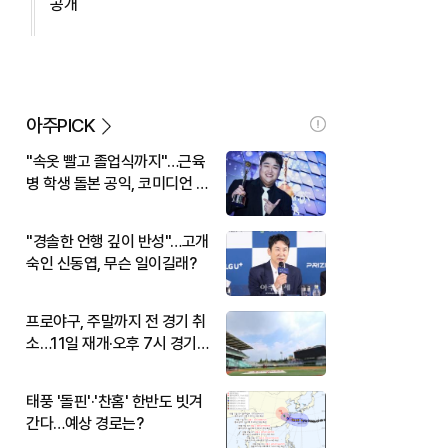
공개
아주PICK
"속옷 빨고 졸업식까지"…근육
병 학생 돌본 공익, 코미디언 김
규원이었다
"경솔한 언행 깊이 반성"…고개
숙인 신동엽, 무슨 일이길래?
프로야구, 주말까지 전 경기 취
소…11일 재개·오후 7시 경기
시작
태풍 '돌핀'·'찬홈' 한반도 빗겨
간다…예상 경로는?