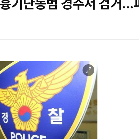
 흉기난동범 경주서 검거..
이
미
지
확
대