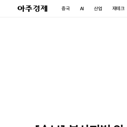
아
중국
AI
산업
재테크
주
경
제