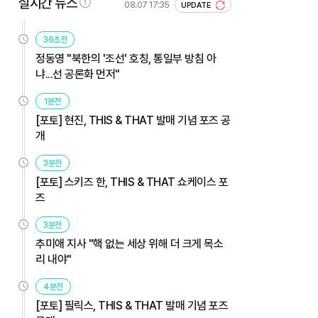
실시간 뉴스
08.07 17:35
UPDATE
36초전
정동영 "북한의 '조선' 호칭, 통일부 방침 아
냐...선 공론화 먼저"
1분전
[포토] 현진, THIS & THAT 발매 기념 포즈 공
개
3분전
[포토] 스키즈 한, THIS & THAT 쇼케이스 포
즈
3분전
추미애 지사 "핵 없는 세상 위해 더 크게 목소
리 내야"
4분전
[포토] 필릭스, THIS & THAT 발매 기념 포즈