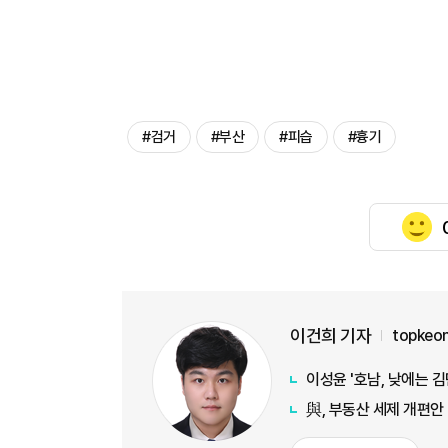
#검거
#부산
#피습
#흉기
이건희 기자
topkeo
이성윤 '호남, 낮에는 
與, 부동산 세제 개편안