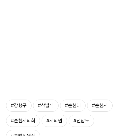
#강형구
#삭발식
#순천대
#순천시
#순천시의회
#시의원
#전남도
#특별위원장