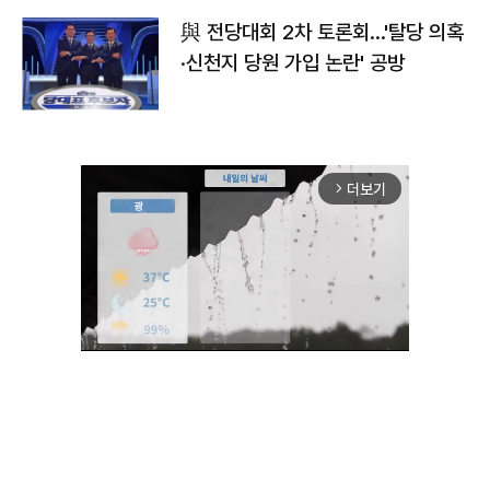
與 전당대회 2차 토론회…'탈당 의혹
·신천지 당원 가입 논란' 공방
더보기
arrow_forward_ios
Mute