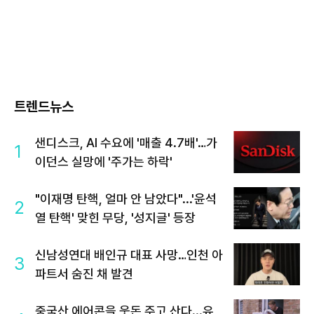
트렌드뉴스
샌디스크, AI 수요에 '매출 4.7배'…가
1
이던스 실망에 '주가는 하락'
"이재명 탄핵, 얼마 안 남았다"...'윤석
2
열 탄핵' 맞힌 무당, '성지글' 등장
신남성연대 배인규 대표 사망…인천 아
3
파트서 숨진 채 발견
중국산 에어콘을 웃돈 주고 산다...유