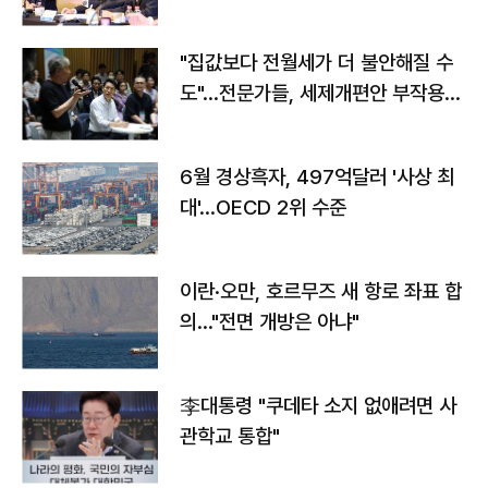
야"
"집값보다 전월세가 더 불안해질 수
도"…전문가들, 세제개편안 부작용
우려
6월 경상흑자, 497억달러 '사상 최
대'…OECD 2위 수준
이란·오만, 호르무즈 새 항로 좌표 합
의…"전면 개방은 아냐"
李대통령 "쿠데타 소지 없애려면 사
관학교 통합"