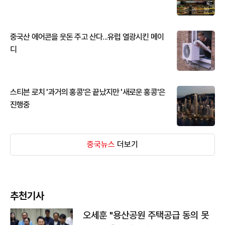
중국산 에어콘을 웃돈 주고 산다...유럽 열광시킨 메이
디
스티븐 로치 '과거의 홍콩'은 끝났지만 '새로운 홍콩'은
진행중
중국뉴스
더보기
추천기사
오세훈 "용산공원 주택공급 동의 못