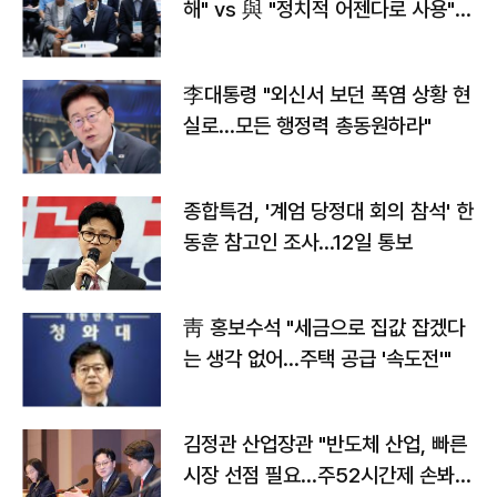
해" vs 與 "정치적 어젠다로 사용"
맞불
李대통령 "외신서 보던 폭염 상황 현
실로…모든 행정력 총동원하라"
종합특검, '계엄 당정대 회의 참석' 한
동훈 참고인 조사...12일 통보
靑 홍보수석 "세금으로 집값 잡겠다
는 생각 없어…주택 공급 '속도전'"
김정관 산업장관 "반도체 산업, 빠른
시장 선점 필요…주52시간제 손봐