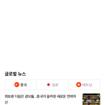
글로벌 뉴스
중국
일본
베트남
희토류 다음은 광모듈…중국이 움켜쥔 새로운 전략자
산