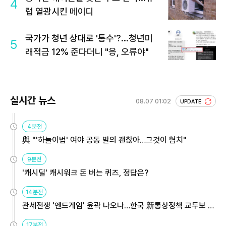
4
럽 열광시킨 메이디
국가가 청년 상대로 '통수'?...청년미
5
래적금 12% 준다더니 "응, 오류야"
실시간 뉴스
08.07 01:02
UPDATE
4분전
與 "'하늘이법' 여야 공동 발의 괜찮아…그것이 협치"
9분전
'캐시딜' 캐시워크 돈 버는 퀴즈, 정답은?
14분전
관세전쟁 '엔드게임' 윤곽 나오나…한국 新통상정책 교두보 활
용해야
17분전