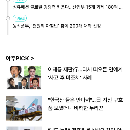
섬유패션 글로벌 경쟁력 키운다…산업부 15개 과제 180억 지
원
18분전
농식품부, '천원의 아침밥' 참여 200개 대학 선정
아주PICK >
이재룡 재판行…다시 떠오른 연예계
'사고 후 미조치' 사례
"한국산 물은 안마셔"…日 지진 구호
품 보냈더니 비하한 누리꾼