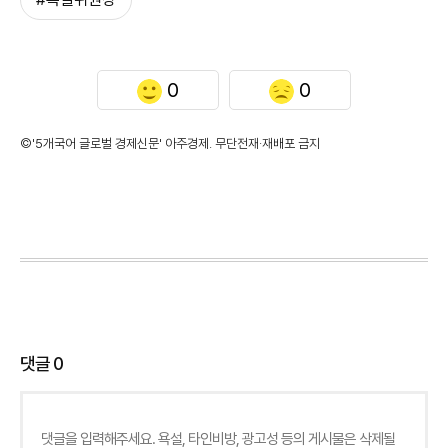
0
0
©'5개국어 글로벌 경제신문' 아주경제. 무단전재·재배포 금지
댓글
0