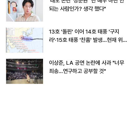
'태도 논란' 정준원 "난 배우 하면 안
되는 사람인가? 생각 했다"
13호 '돌핀' 이어 14호 태풍 '구지
라'·15호 태풍 '찬홈' 발생…현재 위
치와 이동경로는?
이상준, LA 공연 논란에 사과 "너무
죄송…연구하고 공부할 것"