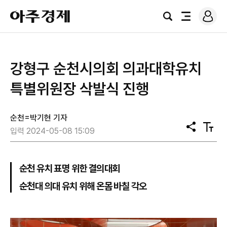
로
아
그
검
전
주
인
색
체
경
메
제
뉴
강형구 순천시의회 의과대학유치
특별위원장 삭발식 진행
순천=박기현 기자
공
텍
입력 2024-05-08 15:09
유
스
트
크
기
순천 유치 표명 위한 결의대회
순천대 의대 유치 위해 온몸 바칠 각오