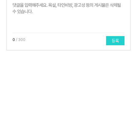
0
/ 300
등록