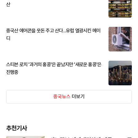
산
중국산 에어콘을 웃돈 주고 산다...유럽 열광시킨 메이
디
스티븐 로치 '과거의 홍콩'은 끝났지만 '새로운 홍콩'은
진행중
중국뉴스
더보기
추천기사