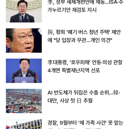
李, 정부 세제개편안에 제동…ISA·주
가누르기안 재검토 지시
與, 황희 '폐기 버스 청년 주택' 제안
에 "당 입장과 무관…개인 의견"
李대통령, '호우피해' 안동·의성 관할
4개면 특별재난지역 선포
AI 반도체가 뒤집은 수출 순위…韓·
대만, 사상 첫 日 추월
경찰, 9월부터 '제 가족 사건' 못 맡는