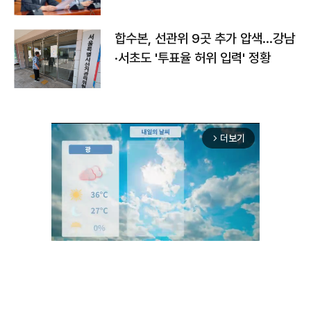
합수본, 선관위 9곳 추가 압색…강남
·서초도 '투표율 허위 입력' 정황
더보기
arrow_forward_ios
Unmute