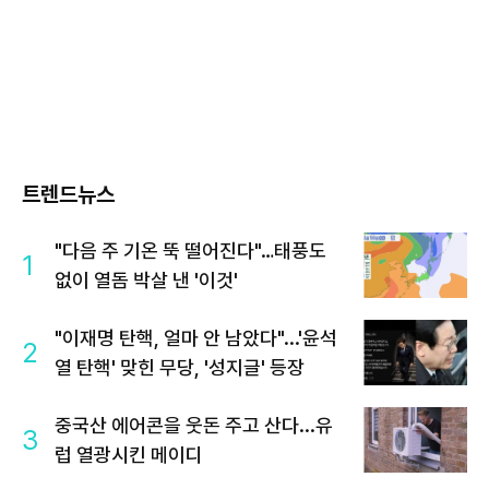
트렌드뉴스
"다음 주 기온 뚝 떨어진다"…태풍도
1
없이 열돔 박살 낸 '이것'
"이재명 탄핵, 얼마 안 남았다"...'윤석
2
열 탄핵' 맞힌 무당, '성지글' 등장
중국산 에어콘을 웃돈 주고 산다...유
3
럽 열광시킨 메이디