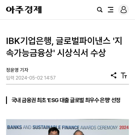
로
아
그
검
전
주
인
색
체
경
메
제
뉴
IBK기업은행, 글로벌파이낸스 '지
속가능금융상' 시상식서 수상
정윤영 기자
공
텍
입력 2024-05-02 14:57
유
스
트
크
기
국내 금융권 최초 'ESG 대출 글로벌 최우수 은행' 선정