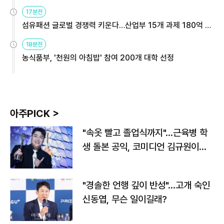
용해야
17분전
섬유패션 글로벌 경쟁력 키운다…산업부 15개 과제 180억 지
원
18분전
농식품부, '천원의 아침밥' 참여 200개 대학 선정
아주PICK >
"속옷 빨고 졸업식까지"…근육병 학
생 돌본 공익, 코미디언 김규원이었
다
"경솔한 언행 깊이 반성"…고개 숙인
신동엽, 무슨 일이길래?