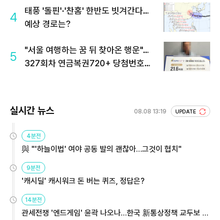
태풍 '돌핀'·'찬홈' 한반도 빗겨간다…
4
예상 경로는?
"서울 여행하는 꿈 뒤 찾아온 행운"…
5
327회차 연금복권720+ 당첨번호조
회 주목
실시간 뉴스
08.08 13:19
UPDATE
4분전
與 "'하늘이법' 여야 공동 발의 괜찮아…그것이 협치"
9분전
'캐시딜' 캐시워크 돈 버는 퀴즈, 정답은?
14분전
관세전쟁 '엔드게임' 윤곽 나오나…한국 新통상정책 교두보 활