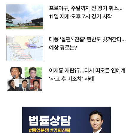
프로야구, 주말까지 전 경기 취소…
11일 재개·오후 7시 경기 시작
태풍 '돌핀'·'찬홈' 한반도 빗겨간다…
예상 경로는?
이재룡 재판行…다시 떠오른 연예계
'사고 후 미조치' 사례