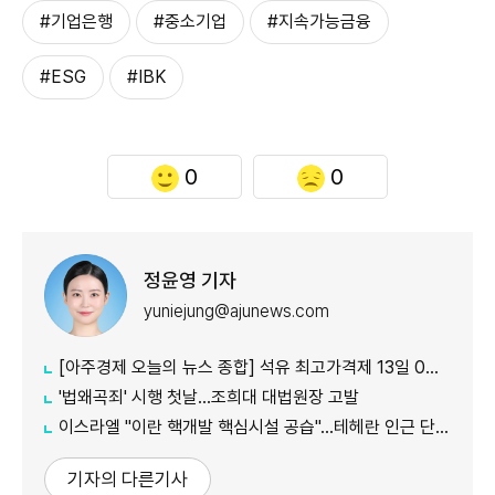
#기업은행
#중소기업
#지속가능금융
#ESG
#IBK
0
0
정윤영 기자
yuniejung@ajunews.com
[아주경제 오늘의 뉴스 종합] 석유 최고가격제 13일 0시부터 시행...도매가 기준 휘발유 1724원·경유 1713원 外
'법왜곡죄' 시행 첫날…조희대 대법원장 고발
이스라엘 "이란 핵개발 핵심시설 공습"…테헤란 인근 단지 타격
기자의 다른기사