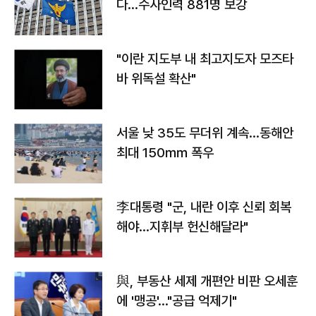
다…수사인력 881명 보강
"이란 지도부 내 최고지도자 모즈타
바 위독설 확산"
서울 낮 35도 무더위 계속…동해안
최대 150㎜ 폭우
李대통령 "군, 내란 이후 신뢰 회복
해야…지휘부 헌신해달라"
與, 부동산 세제 개편안 비판 오세훈
에 '맹공'…"공급 억제기"