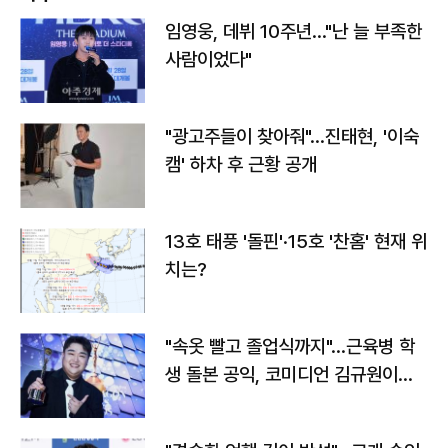
임영웅, 데뷔 10주년…"난 늘 부족한
사람이었다"
"광고주들이 찾아줘"…진태현, '이숙
캠' 하차 후 근황 공개
13호 태풍 '돌핀'·15호 '찬홈' 현재 위
치는?
"속옷 빨고 졸업식까지"…근육병 학
생 돌본 공익, 코미디언 김규원이었
다