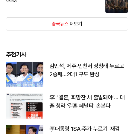
진행중
중국뉴스
더보기
추천기사
김민석, 제주·인천서 정청래 누르고
2승째…2대1 구도 완성
李 "결혼, 희망찬 새 출발돼야"… 대
출·청약 '결혼 페널티' 손본다
李대통령 'ISA·주가 누르기' 재검