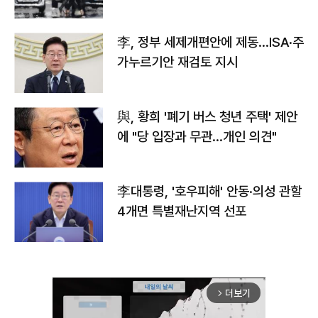
李, 정부 세제개편안에 제동…ISA·주
가누르기안 재검토 지시
與, 황희 '폐기 버스 청년 주택' 제안
에 "당 입장과 무관…개인 의견"
李대통령, '호우피해' 안동·의성 관할
4개면 특별재난지역 선포
더보기
arrow_forward_ios