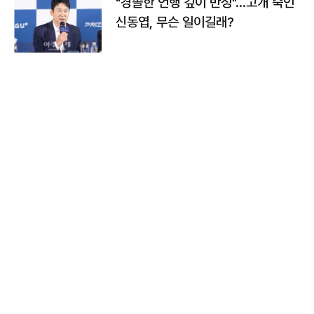
"경솔한 언행 깊이 반성"…고개 숙인
신동엽, 무슨 일이길래?