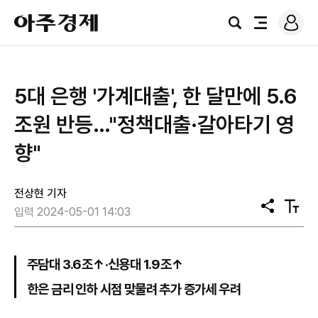
로
아
그
검
전
주
인
색
체
경
메
제
뉴
5대 은행 '가계대출', 한 달만에 5.6
조원 반등…"정책대출·갈아타기 영
향"
전상현 기자
공
텍
입력 2024-05-01 14:03
유
스
트
크
기
주담대 3.6조↑·신용대 1.9조↑
한은 금리 인하 시점 맞물려 추가 증가세 우려