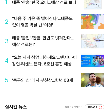
1
태풍 '찬홈' 한국 오나…예상 경로 보니
"다음 주 기온 뚝 떨어진다"…태풍도
2
없이 열돔 박살 낸 '이것'
태풍 '돌핀'·'찬홈' 한반도 빗겨간다…
3
예상 경로는?
"오늘 저녁 상암 피하세요"…맨시티·이
4
강인·리센느 뜬다, 6호선 혼잡 예상
5
'축구의 신' 메시 부친상…향년 68세
실시간 뉴스
08.09 23:05
UPDATE