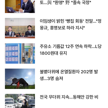
토…與 "환영" 野 "졸속 국정"
이임생이 밝힌 '빵집 회동' 전말…"정
몽규, 홍명보로 하라 지시"
주유소 기름값 12주 연속 하락…L당
1800원대 유지
불볕더위에 온열질환자 202명 발
생…3명 숨져
전국 무더위 지속…동해안 강한 비