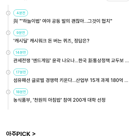
4분전
與 "'하늘이법' 여야 공동 발의 괜찮아…그것이 협치"
9분전
'캐시딜' 캐시워크 돈 버는 퀴즈, 정답은?
14분전
관세전쟁 '엔드게임' 윤곽 나오나…한국 新통상정책 교두보 활
용해야
17분전
섬유패션 글로벌 경쟁력 키운다…산업부 15개 과제 180억 지
원
18분전
농식품부, '천원의 아침밥' 참여 200개 대학 선정
아주PICK >