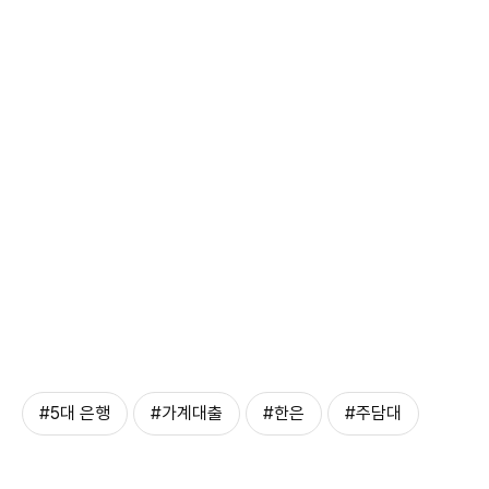
#5대 은행
#가계대출
#한은
#주담대