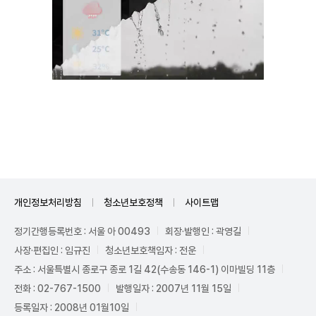
Unmute
개인정보처리방침
청소년보호정책
사이트맵
정기간행등록번호 : 서울 아 00493
회장·발행인 : 곽영길
사장·편집인 : 임규진
청소년보호책임자 : 전운
주소 : 서울특별시 종로구 종로 1길 42(수송동 146-1) 이마빌딩 11층
전화 : 02-767-1500
발행일자 : 2007년 11월 15일
등록일자 : 2008년 01월10일