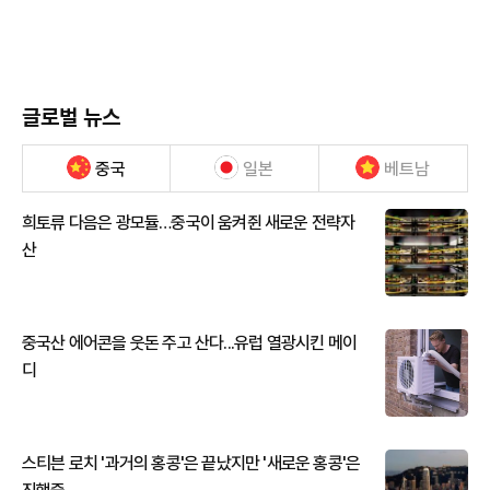
글로벌 뉴스
중국
일본
베트남
희토류 다음은 광모듈…중국이 움켜쥔 새로운 전략자
산
중국산 에어콘을 웃돈 주고 산다...유럽 열광시킨 메이
디
스티븐 로치 '과거의 홍콩'은 끝났지만 '새로운 홍콩'은