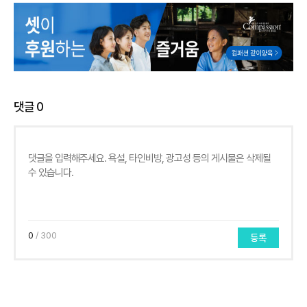
댓글
0
0
/ 300
등록