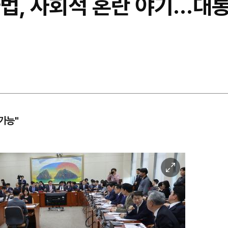
법, 사회적 혼란 야기…대통
가능"
이
미
지
확
대