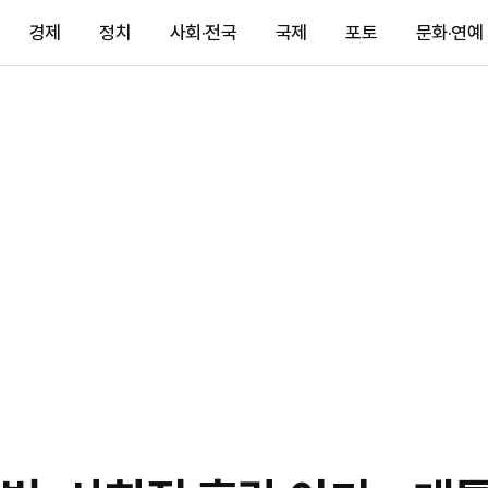
경제
정치
사회·전국
국제
포토
문화·연예