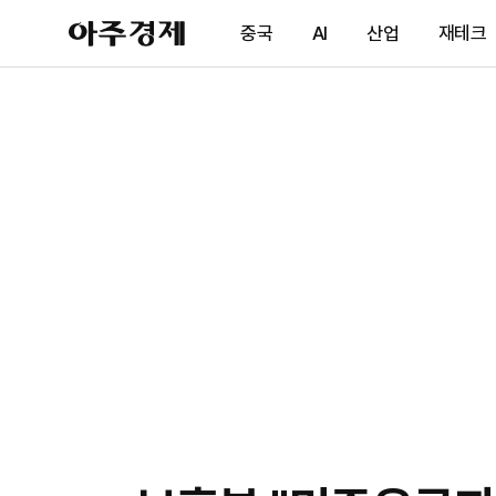
아
중국
AI
산업
재테크
주
경
제