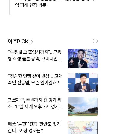
염 피해 현장 방문
아주PICK
"속옷 빨고 졸업식까지"…근육
병 학생 돌본 공익, 코미디언 김
규원이었다
"경솔한 언행 깊이 반성"…고개
숙인 신동엽, 무슨 일이길래?
프로야구, 주말까지 전 경기 취
소…11일 재개·오후 7시 경기
시작
태풍 '돌핀'·'찬홈' 한반도 빗겨
간다…예상 경로는?