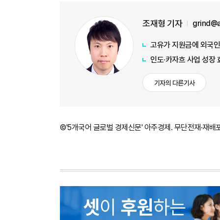
조재형 기자
grind@
고유가 지원금에 외국인
인도·카자흐 사업 성장
기자의 다른기사
©'5개국어 글로벌 경제신문' 아주경제. 무단전재·재배