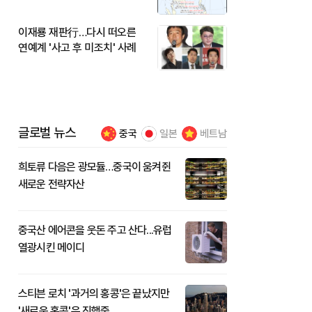
이재룡 재판行…다시 떠오른
연예계 '사고 후 미조치' 사례
글로벌 뉴스
중국
일본
베트남
희토류 다음은 광모듈…중국이 움켜쥔
새로운 전략자산
중국산 에어콘을 웃돈 주고 산다...유럽
열광시킨 메이디
스티븐 로치 '과거의 홍콩'은 끝났지만
'새로운 홍콩'은 진행중