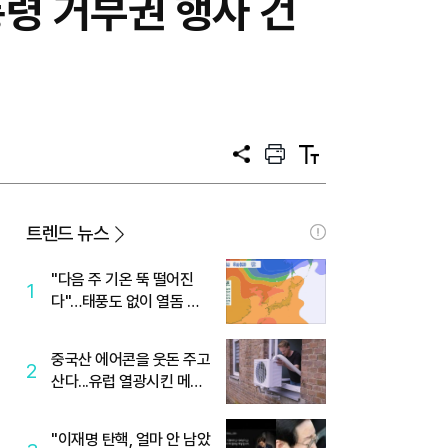
령 거부권 행사 건
공
프
텍
유
린
스
트
트
크
기
트렌드 뉴스
"다음 주 기온 뚝 떨어진
1
다"…태풍도 없이 열돔 박
살 낸 '이것'
중국산 에어콘을 웃돈 주고
2
산다...유럽 열광시킨 메이
디
"이재명 탄핵, 얼마 안 남았