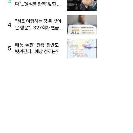
3
다"...'윤석열 탄핵' 맞힌 무
당, '성지글' 등장
"서울 여행하는 꿈 뒤 찾아
4
온 행운"…327회차 연금
복권720+ 당첨번호조회
주목
태풍 '돌핀'·'찬홈' 한반도
5
빗겨간다…예상 경로는?