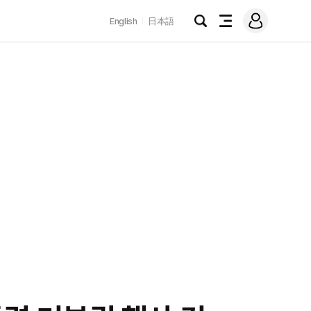
로
English
日本語
그
검
전
인
색
체
메
뉴