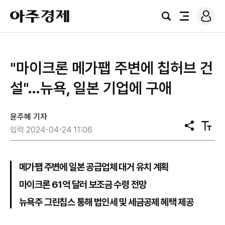
로
아
그
검
전
주
인
색
체
경
메
제
뉴
"마이크론 메가팹 주변에 칩허브 건
설"…뉴욕, 일본 기업에 구애
윤주혜 기자
공
텍
입력 2024-04-24 11:06
유
스
트
크
기
메가팹 주변에 일본 공급업체 대거 유치 계획
마이크론 61억 달러 보조금 수령 전망
뉴욕주 그린칩스 통해 법인세 및 세금공제 혜택 제공