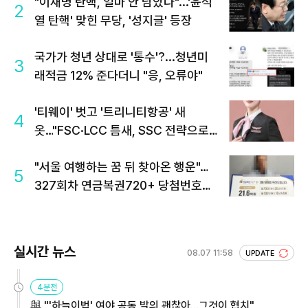
"이재명 탄핵, 얼마 안 남았다"...'윤석
2
열 탄핵' 맞힌 무당, '성지글' 등장
국가가 청년 상대로 '통수'?...청년미
3
래적금 12% 준다더니 "응, 오류야"
'티웨이' 벗고 '트리니티항공' 새
4
옷…"FSC·LCC 틈새, SSC 전략으로
공략"
"서울 여행하는 꿈 뒤 찾아온 행운"…
5
327회차 연금복권720+ 당첨번호조
회 주목
실시간 뉴스
08.07 11:58
UPDATE
4분전
與 "'하늘이법' 여야 공동 발의 괜찮아…그것이 협치"