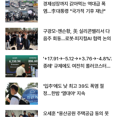
경제성장까지 갉아먹는 역대급 폭
염…李대통령 "국가적 기후 재난"
구광모-젠슨황, 美 실리콘밸리서 다
음주 회동…로봇·피지컬AI 협력 논의
'+17.91→-5.12→+3.76→-4.8%'…'
종레' 규제에도 여전히 롤러코스터
타는 코스피
'입추'에도 낮 최고 39도 폭염 절
정…한밤 '열대야' 지속
오세훈 "용산공원 주택공급 동의 못