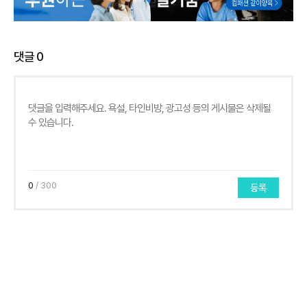
댓글
0
0
/ 300
등록