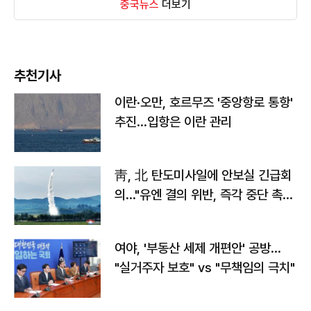
중국뉴스
더보기
추천기사
이란·오만, 호르무즈 '중앙항로 통항'
추진…입항은 이란 관리
靑, 北 탄도미사일에 안보실 긴급회
의…"유엔 결의 위반, 즉각 중단 촉
구"
여야, '부동산 세제 개편안' 공방…
"실거주자 보호" vs "무책임의 극치"