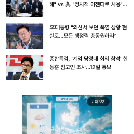
해" vs 與 "정치적 어젠다로 사용"
맞불
李대통령 "외신서 보던 폭염 상황 현
실로…모든 행정력 총동원하라"
종합특검, '계엄 당정대 회의 참석' 한
동훈 참고인 조사...12일 통보
더보기
arrow_forward_ios