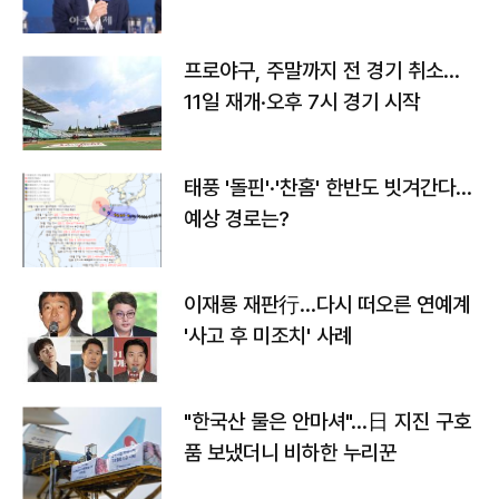
프로야구, 주말까지 전 경기 취소…
11일 재개·오후 7시 경기 시작
태풍 '돌핀'·'찬홈' 한반도 빗겨간다…
예상 경로는?
이재룡 재판行…다시 떠오른 연예계
'사고 후 미조치' 사례
"한국산 물은 안마셔"…日 지진 구호
품 보냈더니 비하한 누리꾼