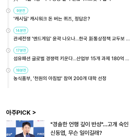
9분전
'캐시딜' 캐시워크 돈 버는 퀴즈, 정답은?
14분전
관세전쟁 '엔드게임' 윤곽 나오나…한국 新통상정책 교두보 활
용해야
17분전
섬유패션 글로벌 경쟁력 키운다…산업부 15개 과제 180억 지
원
18분전
농식품부, '천원의 아침밥' 참여 200개 대학 선정
아주PICK >
"경솔한 언행 깊이 반성"…고개 숙인
신동엽, 무슨 일이길래?