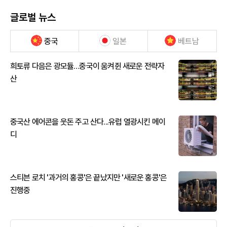
글로벌 뉴스
중국
일본
베트남
희토류 다음은 광모듈…중국이 움켜쥔 새로운 전략자
산
중국산 에어콘을 웃돈 주고 산다...유럽 열광시킨 메이
디
스티븐 로치 '과거의 홍콩'은 끝났지만 '새로운 홍콩'은
진행중