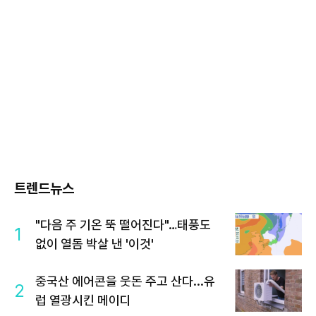
트렌드뉴스
"다음 주 기온 뚝 떨어진다"…태풍도
1
없이 열돔 박살 낸 '이것'
중국산 에어콘을 웃돈 주고 산다...유
2
럽 열광시킨 메이디