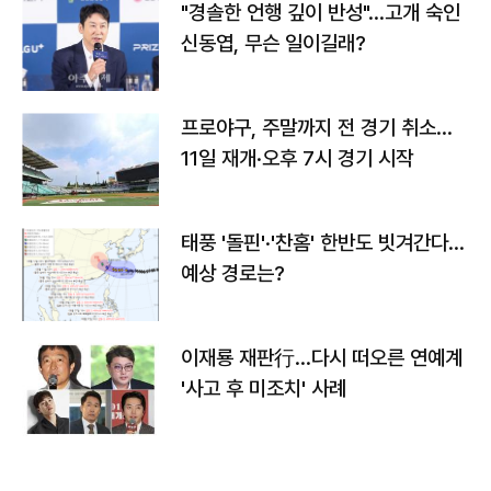
"경솔한 언행 깊이 반성"…고개 숙인
신동엽, 무슨 일이길래?
프로야구, 주말까지 전 경기 취소…
11일 재개·오후 7시 경기 시작
태풍 '돌핀'·'찬홈' 한반도 빗겨간다…
예상 경로는?
이재룡 재판行…다시 떠오른 연예계
'사고 후 미조치' 사례