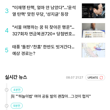
"이재명 탄핵, 얼마 안 남았다"...'윤석
3
열 탄핵' 맞힌 무당, '성지글' 등장
"서울 여행하는 꿈 뒤 찾아온 행운"…
4
327회차 연금복권720+ 당첨번호조
회 주목
태풍 '돌핀'·'찬홈' 한반도 빗겨간다…
5
예상 경로는?
실시간 뉴스
08.07 21:27
UPDATE
4분전
與 "'하늘이법' 여야 공동 발의 괜찮아…그것이 협치"
9분전