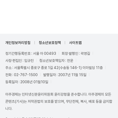
Unmute
개인정보처리방침
청소년보호정책
사이트맵
정기간행등록번호 : 서울 아 00493
회장·발행인 : 곽영길
사장·편집인 : 임규진
청소년보호책임자 : 전운
주소 : 서울특별시 종로구 종로 1길 42(수송동 146-1) 이마빌딩 11층
전화 : 02-767-1500
발행일자 : 2007년 11월 15일
등록일자 : 2008년 01월10일
아주경제는 인터넷신문윤리위원회 윤리강령을 준수합니다. 아주경제의 모든
콘텐츠(기사)는 저작권법의 보호를 받으며, 무단전재, 복사, 배포 등을 금지합
니다.