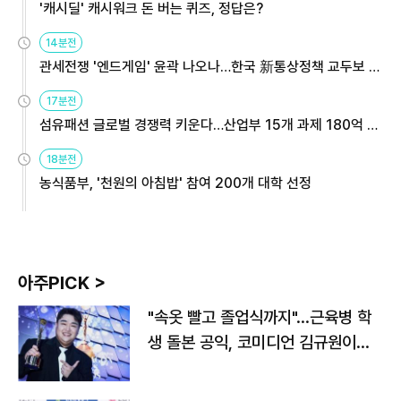
'캐시딜' 캐시워크 돈 버는 퀴즈, 정답은?
14분전
관세전쟁 '엔드게임' 윤곽 나오나…한국 新통상정책 교두보 활
용해야
17분전
섬유패션 글로벌 경쟁력 키운다…산업부 15개 과제 180억 지
원
18분전
농식품부, '천원의 아침밥' 참여 200개 대학 선정
아주PICK >
"속옷 빨고 졸업식까지"…근육병 학
생 돌본 공익, 코미디언 김규원이었
다