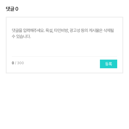
댓글
0
0
/ 300
등록