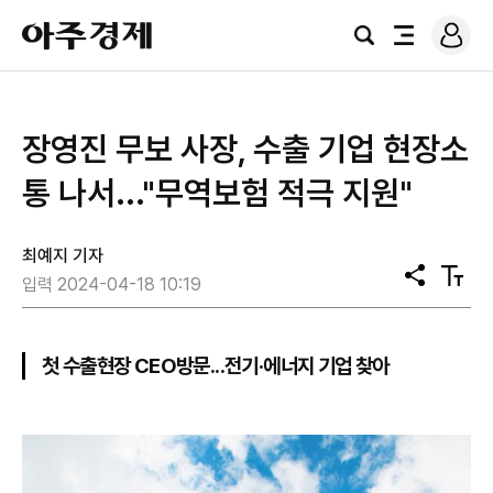
로
아
그
검
전
주
인
색
체
경
메
제
뉴
장영진 무보 사장, 수출 기업 현장소
통 나서..."무역보험 적극 지원"
최예지 기자
공
텍
입력 2024-04-18 10:19
유
스
트
크
기
첫 수출현장 CEO방문...전기·에너지 기업 찾아