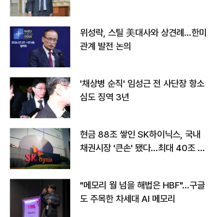
위성락, 스틸 美대사와 상견례…한미
관계 발전 논의
'채상병 순직' 임성근 전 사단장 항소
심도 징역 3년
현금 88조 쌓인 SK하이닉스, 국내
채권시장 '큰손' 됐다…최대 40조 투
자
"메모리 월 넘을 해법은 HBF"…구글
도 주목한 차세대 AI 메모리