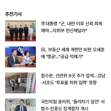
추천기사
李대통령 "군, 내란 이후 신뢰 회복
해야…지휘부 헌신해달라"
與, 부동산 세제 개편안 비판 오세훈
에 '맹공'…"공급 억제기"
합수본, 선관위 9곳 추가 압색…강남
·서초도 '투표율 허위 입력' 정황
국민의힘 윤리위, '돌려차기 실언' 서
범수·진종오 징계절차 개시