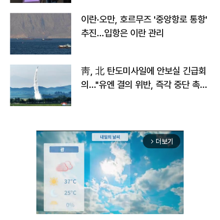
이란·오만, 호르무즈 '중앙항로 통항'
추진…입항은 이란 관리
靑, 北 탄도미사일에 안보실 긴급회
의…"유엔 결의 위반, 즉각 중단 촉
구"
더보기
arrow_forward_ios