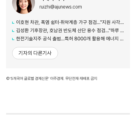
ruizhi@ajunews.com
이호현 차관, 폭염 쉼터·취약계층 가구 점검…"지원 사각지대 최소화"
김성환 기후장관, 호남권 반도체 산단 용수 점검…"하루 30만t 재이용수 공급"
한전기술지주 공식 출범…특허 8000개 활용해 에너지 유니콘 키운다
기자의 다른기사
©'5개국어 글로벌 경제신문' 아주경제. 무단전재·재배포 금지