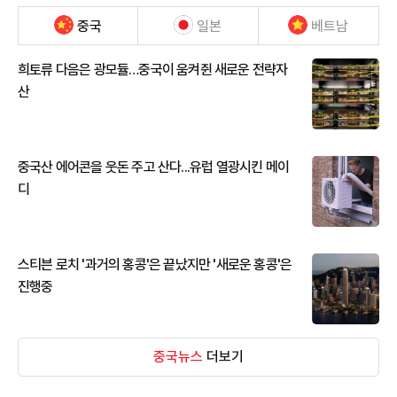
중국
일본
베트남
희토류 다음은 광모듈…중국이 움켜쥔 새로운 전략자
산
중국산 에어콘을 웃돈 주고 산다...유럽 열광시킨 메이
디
스티븐 로치 '과거의 홍콩'은 끝났지만 '새로운 홍콩'은
진행중
중국뉴스
더보기