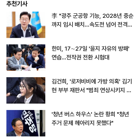
추천기사
李 "광주 군공항 기능, 2028년 중순
까지 임시 배치…속도전 넘어 전격
전"
한미, 17∼27일 '을지 자유의 방패'
연습…전작권 전환 시험대
김건희, '로저비비에 가방 의혹' 김기
현 부부 재판서 "범죄 연상시키지 말
라"
'청년 버스 하우스' 논란 황희 "청년
주거 문제 헤아리지 못했다"