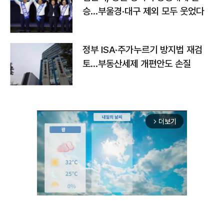
승…부울경·대구 제외 모두 웃었다
정부 ISA·주가누르기 방지법 재검
토…부동산세제 개편안도 손질
더보기
arrow_forward_ios
Unmute