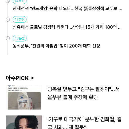
14분전
관세전쟁 '엔드게임' 윤곽 나오나…한국 新통상정책 교두보 활
용해야
17분전
섬유패션 글로벌 경쟁력 키운다…산업부 15개 과제 180억 지
원
18분전
농식품부, '천원의 아침밥' 참여 200개 대학 선정
아주PICK >
광복절 앞두고 "김구는 빨갱이"…서
울우유 불매 주장에 황당
'거꾸로 태극기'에 분노한 김희철, 결
국 사과…"제 잘못"