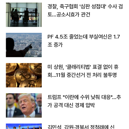
경찰, 축구협회 '심판 성접대' 수사 검
토…공소시효가 관건
PF 4.5조 줄었는데 부실여신은 1.7
조 증가
미 상원, '클래리티법' 표결 없이 휴
회…11월 중간선거 전 처리 불투명
트럼프 "이란에 수위 낮춰 대응"…추
가 공격 대신 경제 압박
김민석, 강원·경북서 정청래에 신