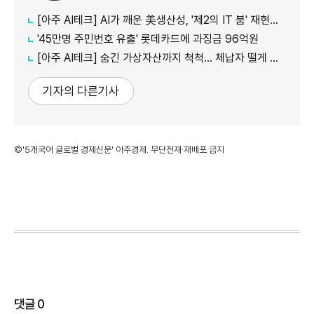
[아주 AI테크] AI가 깨운 美생산성, '제2의 IT 붐' 재현되나
'45만명 주민번호 유출' 롯데카드에 과징금 96억원
[아주 AI테크] 숨긴 가상자산까지 척척... 체납자 떨게 하는 'AI 수사관'
기자의 다른기사
©'5개국어 글로벌 경제신문' 아주경제. 무단전재·재배포 금지
댓글
0