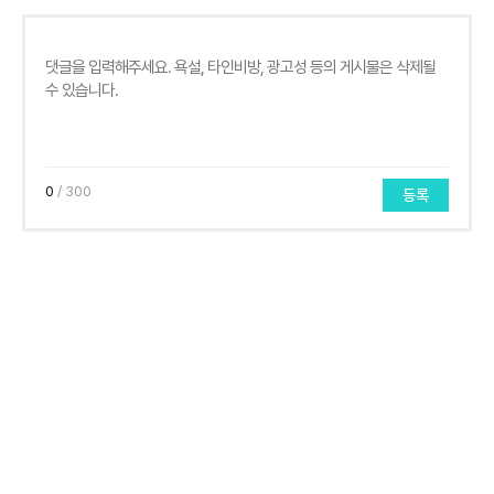
0
/ 300
등록