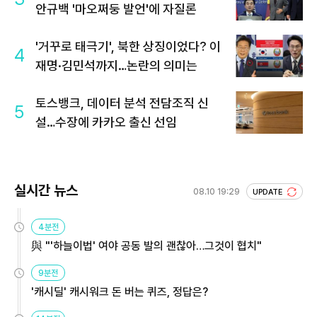
안규백 '마오쩌둥 발언'에 자질론
'거꾸로 태극기', 북한 상징이었다? 이
4
재명·김민석까지…논란의 의미는
토스뱅크, 데이터 분석 전담조직 신
5
설…수장에 카카오 출신 선임
실시간 뉴스
08.10 19:29
UPDATE
4분전
與 "'하늘이법' 여야 공동 발의 괜찮아…그것이 협치"
9분전
'캐시딜' 캐시워크 돈 버는 퀴즈, 정답은?