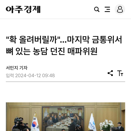
로
아
그
검
전
주
인
색
체
경
메
제
뉴
"확 올려버릴까"…마지막 금통위서
뼈 있는 농담 던진 매파위원
서민지 기자
공
텍
입력 2024-04-12 09:48
유
스
트
크
기