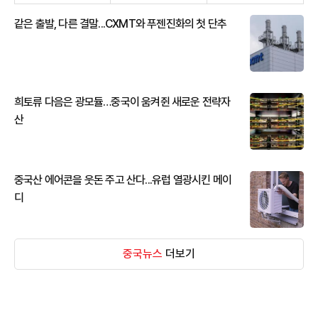
같은 출발, 다른 결말...CXMT와 푸젠진화의 첫 단추
희토류 다음은 광모듈…중국이 움켜쥔 새로운 전략자
산
중국산 에어콘을 웃돈 주고 산다...유럽 열광시킨 메이
디
중국뉴스
더보기