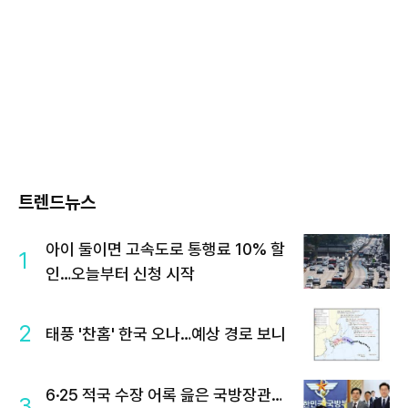
트렌드뉴스
아이 둘이면 고속도로 통행료 10% 할
1
인…오늘부터 신청 시작
2
태풍 '찬홈' 한국 오나…예상 경로 보니
6·25 적국 수장 어록 읊은 국방장관…
3