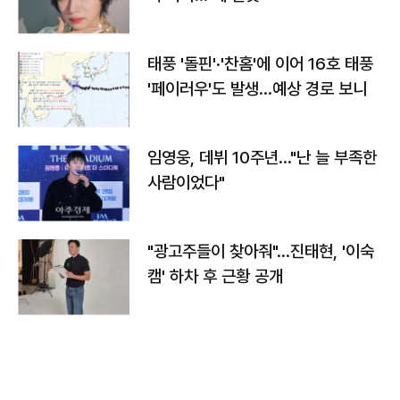
태풍 '돌핀'·'찬홈'에 이어 16호 태풍
'페이러우'도 발생…예상 경로 보니
임영웅, 데뷔 10주년…"난 늘 부족한
사람이었다"
"광고주들이 찾아줘"…진태현, '이숙
캠' 하차 후 근황 공개