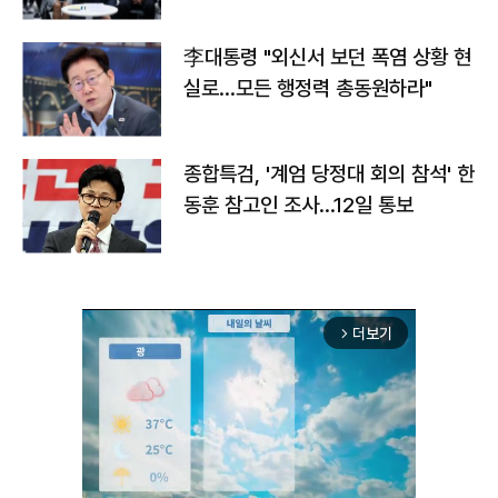
맞불
李대통령 "외신서 보던 폭염 상황 현
실로…모든 행정력 총동원하라"
종합특검, '계엄 당정대 회의 참석' 한
동훈 참고인 조사...12일 통보
더보기
arrow_forward_ios