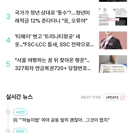
국가가 청년 상대로 '통수'?...청년미
3
래적금 12% 준다더니 "응, 오류야"
'티웨이' 벗고 '트리니티항공' 새
4
옷…"FSC·LCC 틈새, SSC 전략으로
공략"
"서울 여행하는 꿈 뒤 찾아온 행운"…
5
327회차 연금복권720+ 당첨번호조
회 주목
실시간 뉴스
08.07 11:56
UPDATE
4분전
與 "'하늘이법' 여야 공동 발의 괜찮아…그것이 협치"
9분전