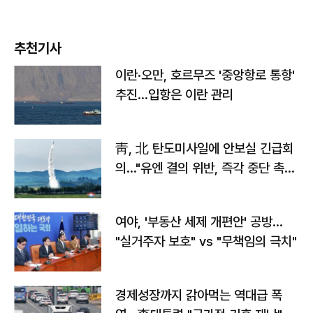
추천기사
이란·오만, 호르무즈 '중앙항로 통항'
추진…입항은 이란 관리
靑, 北 탄도미사일에 안보실 긴급회
의…"유엔 결의 위반, 즉각 중단 촉
구"
여야, '부동산 세제 개편안' 공방…
"실거주자 보호" vs "무책임의 극치"
경제성장까지 갉아먹는 역대급 폭