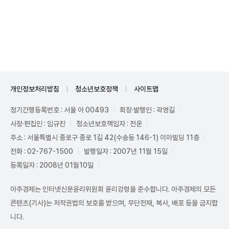
Unmute
개인정보처리방침
청소년보호정책
사이트맵
정기간행등록번호 : 서울 아 00493
회장·발행인 : 곽영길
사장·편집인 : 임규진
청소년보호책임자 : 전운
주소 : 서울특별시 종로구 종로 1길 42(수송동 146-1) 이마빌딩 11층
전화 : 02-767-1500
발행일자 : 2007년 11월 15일
등록일자 : 2008년 01월10일
아주경제는 인터넷신문윤리위원회 윤리강령을 준수합니다. 아주경제의 모든
콘텐츠(기사)는 저작권법의 보호를 받으며, 무단전재, 복사, 배포 등을 금지합
니다.