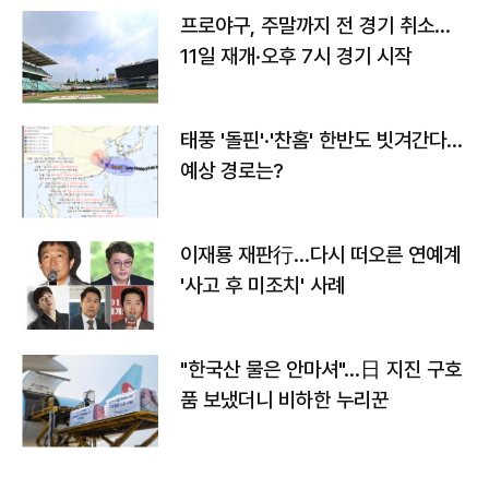
프로야구, 주말까지 전 경기 취소…
11일 재개·오후 7시 경기 시작
태풍 '돌핀'·'찬홈' 한반도 빗겨간다…
예상 경로는?
이재룡 재판行…다시 떠오른 연예계
'사고 후 미조치' 사례
"한국산 물은 안마셔"…日 지진 구호
품 보냈더니 비하한 누리꾼