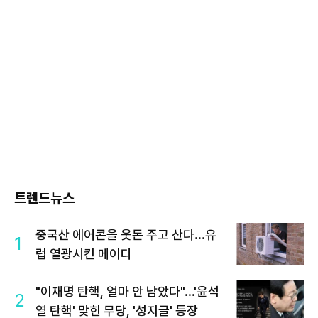
트렌드뉴스
중국산 에어콘을 웃돈 주고 산다...유
1
럽 열광시킨 메이디
"이재명 탄핵, 얼마 안 남았다"...'윤석
2
열 탄핵' 맞힌 무당, '성지글' 등장