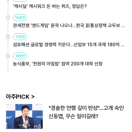
'캐시딜' 캐시워크 돈 버는 퀴즈, 정답은?
14분전
관세전쟁 '엔드게임' 윤곽 나오나…한국 新통상정책 교두보 활
용해야
17분전
섬유패션 글로벌 경쟁력 키운다…산업부 15개 과제 180억 지
원
18분전
농식품부, '천원의 아침밥' 참여 200개 대학 선정
아주PICK >
"경솔한 언행 깊이 반성"…고개 숙인
신동엽, 무슨 일이길래?