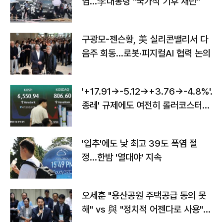
염…李대통령 "국가적 기후 재난"
구광모-젠슨황, 美 실리콘밸리서 다
음주 회동…로봇·피지컬AI 협력 논의
'+17.91→-5.12→+3.76→-4.8%'…'
종레' 규제에도 여전히 롤러코스터
타는 코스피
'입추'에도 낮 최고 39도 폭염 절
정…한밤 '열대야' 지속
오세훈 "용산공원 주택공급 동의 못
해" vs 與 "정치적 어젠다로 사용"