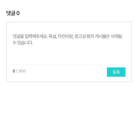
댓글
0
0
/ 300
등록