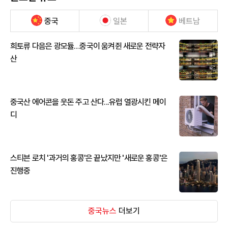
중국
일본
베트남
희토류 다음은 광모듈…중국이 움켜쥔 새로운 전략자
산
중국산 에어콘을 웃돈 주고 산다...유럽 열광시킨 메이
디
스티븐 로치 '과거의 홍콩'은 끝났지만 '새로운 홍콩'은
진행중
중국뉴스
더보기