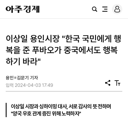
로
아
그
검
전
주
인
색
체
경
메
제
뉴
이상일 용인시장 "한국 국민에게 행
복을 준 푸바오가 중국에서도 행복
하기 바라"
용인=김문기 기자
공
텍
입력 2024-04-03 17:49
유
스
트
크
기
이상일 시장과 싱하이밍 대사, 서로 감사의 뜻 전하며
"양국 우호 관계 증진 위해 노력하자"