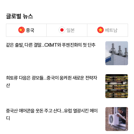
글로벌 뉴스
중국
일본
베트남
같은 출발, 다른 결말...CXMT와 푸젠진화의 첫 단추
희토류 다음은 광모듈…중국이 움켜쥔 새로운 전략자
산
중국산 에어콘을 웃돈 주고 산다...유럽 열광시킨 메이
디