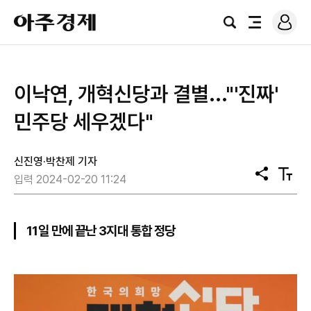
로
아
그
검
전
주
인
색
체
경
메
제
뉴
이낙연, 개혁신당과 결별..."'진짜'
민주당 세우겠다"
신진영·박찬제 기자
공
텍
입력 2024-02-20 11:24
유
스
트
크
기
11일 만에 끝난 3지대 통합 정당