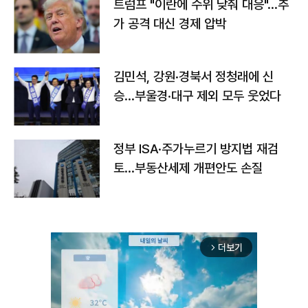
트럼프 "이란에 수위 낮춰 대응"…추
가 공격 대신 경제 압박
김민석, 강원·경북서 정청래에 신
승…부울경·대구 제외 모두 웃었다
정부 ISA·주가누르기 방지법 재검
토…부동산세제 개편안도 손질
더보기
arrow_forward_ios