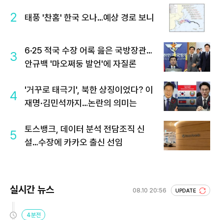
2
태풍 '찬홈' 한국 오나…예상 경로 보니
6·25 적국 수장 어록 읊은 국방장관…
3
안규백 '마오쩌둥 발언'에 자질론
'거꾸로 태극기', 북한 상징이었다? 이
4
재명·김민석까지…논란의 의미는
토스뱅크, 데이터 분석 전담조직 신
5
설…수장에 카카오 출신 선임
실시간 뉴스
08.10 20:56
UPDATE
4분전