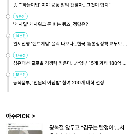
與 "'하늘이법' 여야 공동 발의 괜찮아…그것이 협치"
9분전
'캐시딜' 캐시워크 돈 버는 퀴즈, 정답은?
14분전
관세전쟁 '엔드게임' 윤곽 나오나…한국 新통상정책 교두보 활
용해야
17분전
섬유패션 글로벌 경쟁력 키운다…산업부 15개 과제 180억 지
원
18분전
농식품부, '천원의 아침밥' 참여 200개 대학 선정
아주PICK >
광복절 앞두고 "김구는 빨갱이"…서