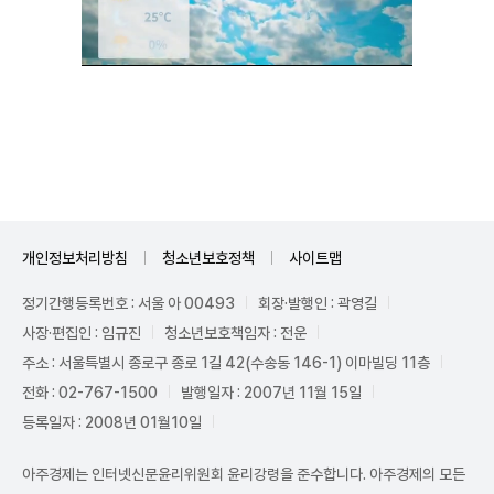
Unmute
개인정보처리방침
청소년보호정책
사이트맵
정기간행등록번호 : 서울 아 00493
회장·발행인 : 곽영길
사장·편집인 : 임규진
청소년보호책임자 : 전운
주소 : 서울특별시 종로구 종로 1길 42(수송동 146-1) 이마빌딩 11층
전화 : 02-767-1500
발행일자 : 2007년 11월 15일
등록일자 : 2008년 01월10일
아주경제는 인터넷신문윤리위원회 윤리강령을 준수합니다. 아주경제의 모든