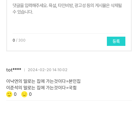
0
/ 300
등록
tot****
2024-02-20 14:10:02
이낙연의 말로는 집에 가는것이다=본인집
이준석의 말로는 집에 가는것이다=국힘
Like/Dislike
공
비
0
0
감
공
감