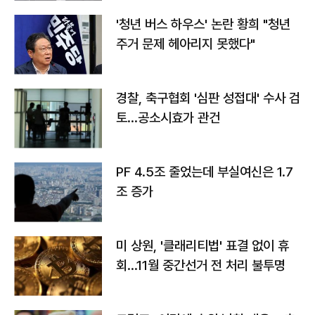
'청년 버스 하우스' 논란 황희 "청년
주거 문제 헤아리지 못했다"
경찰, 축구협회 '심판 성접대' 수사 검
토…공소시효가 관건
PF 4.5조 줄었는데 부실여신은 1.7
조 증가
미 상원, '클래리티법' 표결 없이 휴
회…11월 중간선거 전 처리 불투명