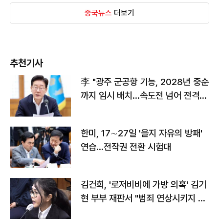
중국뉴스
더보기
추천기사
李 "광주 군공항 기능, 2028년 중순
까지 임시 배치…속도전 넘어 전격
전"
한미, 17∼27일 '을지 자유의 방패'
연습…전작권 전환 시험대
김건희, '로저비비에 가방 의혹' 김기
현 부부 재판서 "범죄 연상시키지 말
라"