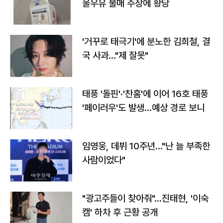
울우유 불매 주장에 황당
'거꾸로 태극기'에 분노한 김희철, 결
국 사과…"제 잘못"
태풍 '돌핀'·'찬홈'에 이어 16호 태풍
'페이러우'도 발생…예상 경로 보니
임영웅, 데뷔 10주년…"난 늘 부족한
사람이었다"
"광고주들이 찾아줘"…진태현, '이숙
캠' 하차 후 근황 공개