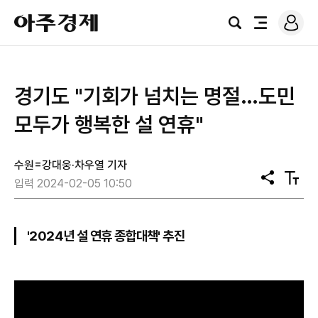
로
아
그
검
전
주
인
색
체
경
메
제
뉴
경기도 "기회가 넘치는 명절…도민
모두가 행복한 설 연휴"
수원=강대웅·차우열 기자
공
텍
입력 2024-02-05 10:50
유
스
트
크
기
'2024년 설 연휴 종합대책' 추진