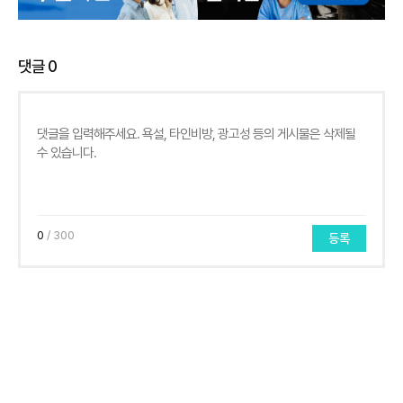
댓글
0
0
/ 300
등록