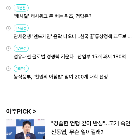
9분전
'캐시딜' 캐시워크 돈 버는 퀴즈, 정답은?
14분전
관세전쟁 '엔드게임' 윤곽 나오나…한국 新통상정책 교두보 활
용해야
17분전
섬유패션 글로벌 경쟁력 키운다…산업부 15개 과제 180억 지
원
18분전
농식품부, '천원의 아침밥' 참여 200개 대학 선정
아주PICK >
"경솔한 언행 깊이 반성"…고개 숙인
신동엽, 무슨 일이길래?