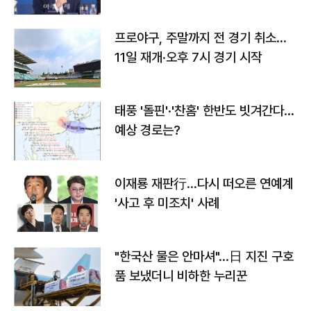
프로야구, 주말까지 전 경기 취소…
11일 재개·오후 7시 경기 시작
태풍 '돌핀'·'찬홈' 한반도 빗겨간다…
예상 경로는?
이재룡 재판行…다시 떠오른 연예계
'사고 후 미조치' 사례
"한국산 물은 안마셔"…日 지진 구호
품 보냈더니 비하한 누리꾼