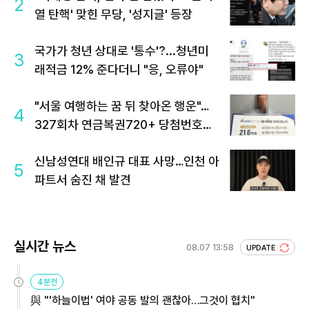
2
열 탄핵' 맞힌 무당, '성지글' 등장
국가가 청년 상대로 '통수'?...청년미
3
래적금 12% 준다더니 "응, 오류야"
"서울 여행하는 꿈 뒤 찾아온 행운"…
4
327회차 연금복권720+ 당첨번호조
회 주목
신남성연대 배인규 대표 사망…인천 아
5
파트서 숨진 채 발견
실시간 뉴스
08.07 13:58
UPDATE
4분전
與 "'하늘이법' 여야 공동 발의 괜찮아…그것이 협치"