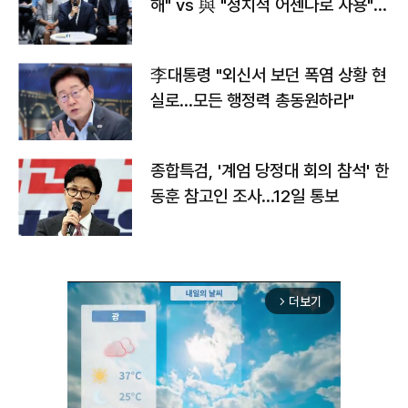
해" vs 與 "정치적 어젠다로 사용"
맞불
李대통령 "외신서 보던 폭염 상황 현
실로…모든 행정력 총동원하라"
종합특검, '계엄 당정대 회의 참석' 한
동훈 참고인 조사...12일 통보
더보기
arrow_forward_ios