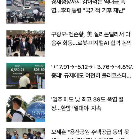
경제성장까지 갉아먹는 역대급 폭
염…李대통령 "국가적 기후 재난"
구광모-젠슨황, 美 실리콘밸리서 다
음주 회동…로봇·피지컬AI 협력 논의
'+17.91→-5.12→+3.76→-4.8%'…'
종레' 규제에도 여전히 롤러코스터
타는 코스피
'입추'에도 낮 최고 39도 폭염 절
정…한밤 '열대야' 지속
오세훈 "용산공원 주택공급 동의 못