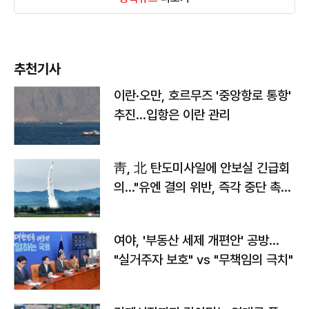
추천기사
이란·오만, 호르무즈 '중앙항로 통항'
추진…입항은 이란 관리
靑, 北 탄도미사일에 안보실 긴급회
의…"유엔 결의 위반, 즉각 중단 촉
구"
여야, '부동산 세제 개편안' 공방…
"실거주자 보호" vs "무책임의 극치"