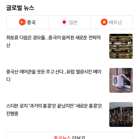
글로벌 뉴스
중국
일본
베트남
희토류 다음은 광모듈…중국이 움켜쥔 새로운 전략자
산
중국산 에어콘을 웃돈 주고 산다...유럽 열광시킨 메이
디
스티븐 로치 '과거의 홍콩'은 끝났지만 '새로운 홍콩'은
진행중
중국뉴스
더보기