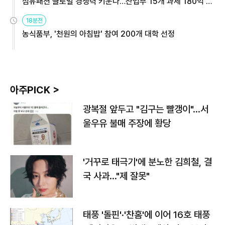
섬유패션 글로벌 경쟁력 키운다…산업부 15개 과제 180억 지
원
18분전
농식품부, '천원의 아침밥' 참여 200개 대학 선정
아주PICK >
광복절 앞두고 "김구는 빨갱이"…서
울우유 불매 주장에 황당
'거꾸로 태극기'에 분노한 김희철, 결
국 사과…"제 잘못"
태풍 '돌핀'·'찬홈'에 이어 16호 태풍