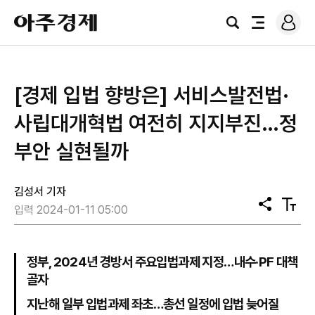
로
아
그
검
전
주
인
색
체
경
메
제
뉴
[경제 입법 향방은] 서비스발전법·
사립대개혁법 여전히 지지부진…정
부안 실현될까
김성서 기자
공
텍
입력 2024-01-11 05:00
유
스
트
크
기
정부, 2024년 경방서 주요입법과제 지정…내수·PF 대책
골자
지난해 일부 입법과제 좌초…총선 일정에 입법 늦어질