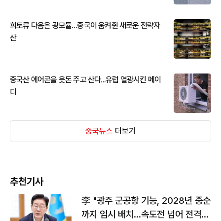
희토류 다음은 광모듈…중국이 움켜쥔 새로운 전략자
산
중국산 에어콘을 웃돈 주고 산다...유럽 열광시킨 메이
디
중국뉴스
더보기
추천기사
李 "광주 군공항 기능, 2028년 중순
까지 임시 배치…속도전 넘어 전격