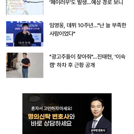
'페이러우'도 발생…예상 경로 보니
임영웅, 데뷔 10주년…"난 늘 부족한
사람이었다"
"광고주들이 찾아줘"…진태현, '이숙
캠' 하차 후 근황 공개