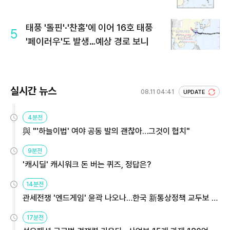
태풍 '돌핀'·'찬홈'에 이어 16호 태풍
5
'페이러우'도 발생…예상 경로 보니
실시간 뉴스
08.11 04:41
UPDATE
4분전
與 "'하늘이법' 여야 공동 발의 괜찮아…그것이 협치"
9분전
'캐시딜' 캐시워크 돈 버는 퀴즈, 정답은?
14분전
관세전쟁 '엔드게임' 윤곽 나오나…한국 新통상정책 교두보 활
용해야
17분전