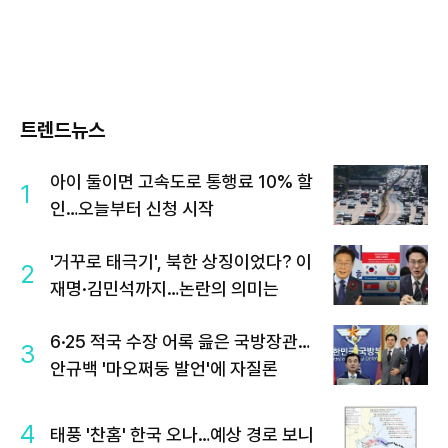
트렌드뉴스
아이 둘이면 고속도로 통행료 10% 할
1
인…오늘부터 신청 시작
'거꾸로 태극기', 북한 상징이었다? 이
2
재명·김민석까지…논란의 의미는
6·25 적국 수장 어록 읊은 국방장관…
3
안규백 '마오쩌둥 발언'에 자질론
4
태풍 '찬홈' 한국 오나…예상 경로 보니