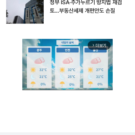
정부 ISA·주가누르기 방지법 재검
토…부동산세제 개편안도 손질
더보기
arrow_forward_ios
Mute