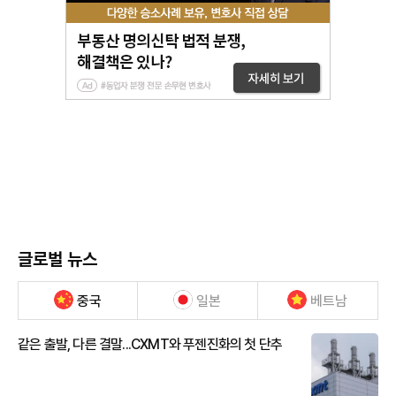
글로벌 뉴스
중국
일본
베트남
같은 출발, 다른 결말...CXMT와 푸젠진화의 첫 단추