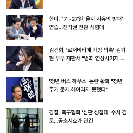
전"
한미, 17∼27일 '을지 자유의 방패'
연습…전작권 전환 시험대
김건희, '로저비비에 가방 의혹' 김기
현 부부 재판서 "범죄 연상시키지 말
라"
'청년 버스 하우스' 논란 황희 "청년
주거 문제 헤아리지 못했다"
경찰, 축구협회 '심판 성접대' 수사 검
토…공소시효가 관건