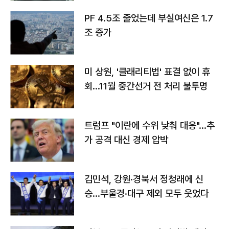
PF 4.5조 줄었는데 부실여신은 1.7
조 증가
미 상원, '클래리티법' 표결 없이 휴
회…11월 중간선거 전 처리 불투명
트럼프 "이란에 수위 낮춰 대응"…추
가 공격 대신 경제 압박
김민석, 강원·경북서 정청래에 신
승…부울경·대구 제외 모두 웃었다