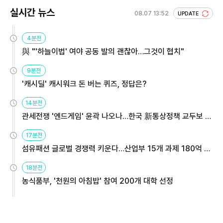
실시간 뉴스
08.07 13:52
UPDATE
4분전
與 "'하늘이법' 여야 공동 발의 괜찮아…그것이 협치"
9분전
'캐시딜' 캐시워크 돈 버는 퀴즈, 정답은?
14분전
관세전쟁 '엔드게임' 윤곽 나오나…한국 新통상정책 교두보 활
용해야
17분전
섬유패션 글로벌 경쟁력 키운다…산업부 15개 과제 180억 지
원
18분전
농식품부, '천원의 아침밥' 참여 200개 대학 선정