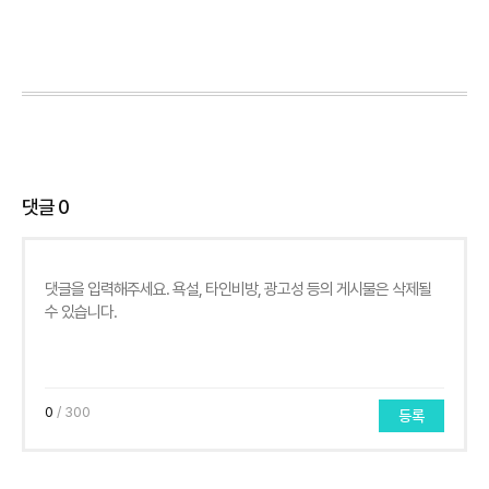
댓글
0
0
/ 300
등록