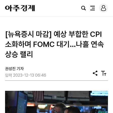
로
아
그
검
전
주
인
색
체
경
메
제
뉴
[뉴욕증시 마감] 예상 부합한 CPI
소화하며 FOMC 대기…나흘 연속
상승 랠리
권성진 기자
공
텍
입력 2023-12-13 06:46
유
스
트
크
기