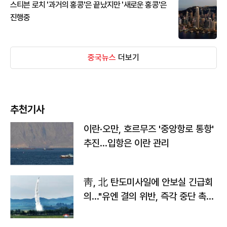
스티븐 로치 '과거의 홍콩'은 끝났지만 '새로운 홍콩'은
진행중
중국뉴스
더보기
추천기사
이란·오만, 호르무즈 '중앙항로 통항'
추진…입항은 이란 관리
靑, 北 탄도미사일에 안보실 긴급회
의…"유엔 결의 위반, 즉각 중단 촉
구"