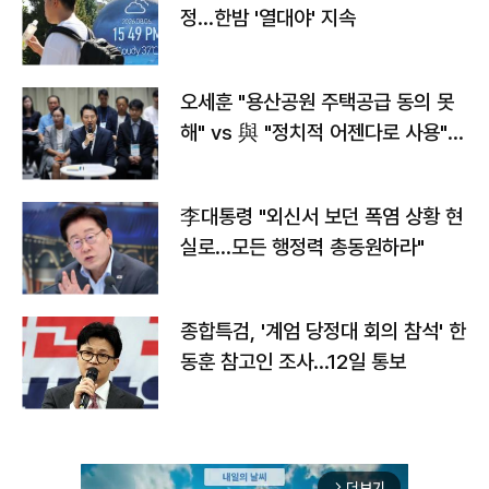
정…한밤 '열대야' 지속
오세훈 "용산공원 주택공급 동의 못
해" vs 與 "정치적 어젠다로 사용"
맞불
李대통령 "외신서 보던 폭염 상황 현
실로…모든 행정력 총동원하라"
종합특검, '계엄 당정대 회의 참석' 한
동훈 참고인 조사...12일 통보
더보기
arrow_forward_ios