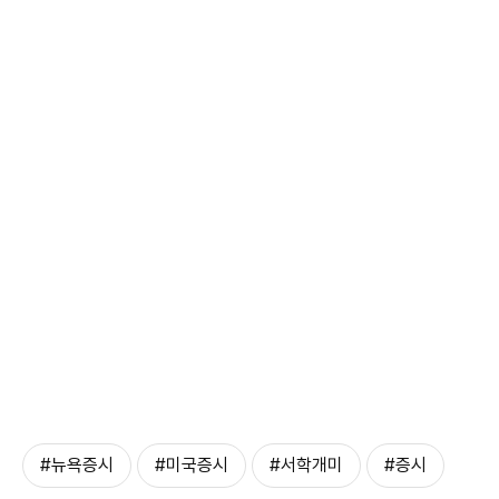
#뉴욕증시
#미국증시
#서학개미
#증시