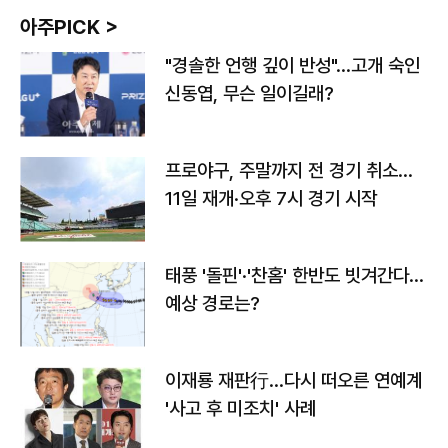
아주PICK >
"경솔한 언행 깊이 반성"…고개 숙인
신동엽, 무슨 일이길래?
프로야구, 주말까지 전 경기 취소…
11일 재개·오후 7시 경기 시작
태풍 '돌핀'·'찬홈' 한반도 빗겨간다…
예상 경로는?
이재룡 재판行…다시 떠오른 연예계
'사고 후 미조치' 사례