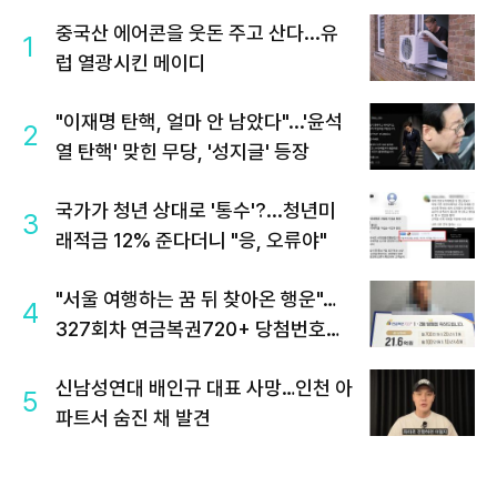
중국산 에어콘을 웃돈 주고 산다...유
1
럽 열광시킨 메이디
"이재명 탄핵, 얼마 안 남았다"...'윤석
2
열 탄핵' 맞힌 무당, '성지글' 등장
국가가 청년 상대로 '통수'?...청년미
3
래적금 12% 준다더니 "응, 오류야"
"서울 여행하는 꿈 뒤 찾아온 행운"…
4
327회차 연금복권720+ 당첨번호조
회 주목
신남성연대 배인규 대표 사망…인천 아
5
파트서 숨진 채 발견