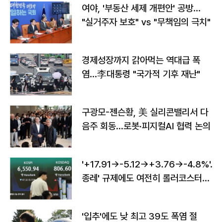
여야, '부동산 세제 개편안' 공방…
"실거주자 보호" vs "무책임의 극치"
경제성장까지 갉아먹는 역대급 폭
염…李대통령 "국가적 기후 재난"
구광모-젠슨황, 美 실리콘밸리서 다
음주 회동…로봇·피지컬AI 협력 논의
'+17.91→-5.12→+3.76→-4.8%'…'
종레' 규제에도 여전히 롤러코스터
타는 코스피
'입추'에도 낮 최고 39도 폭염 절