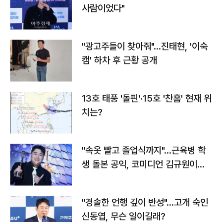
사람이었다"
"광고주들이 찾아줘"…진태현, '이숙
캠' 하차 후 근황 공개
13호 태풍 '돌핀'·15호 '찬홈' 현재 위
치는?
"속옷 빨고 졸업식까지"…근육병 학
생 돌본 공익, 코미디언 김규원이었
다
"경솔한 언행 깊이 반성"…고개 숙인
신동엽, 무슨 일이길래?