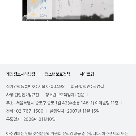
Unmute
개인정보처리방침
청소년보호정책
사이트맵
정기간행등록번호 : 서울 아 00493
회장·발행인 : 곽영길
사장·편집인 : 임규진
청소년보호책임자 : 전운
주소 : 서울특별시 종로구 종로 1길 42(수송동 146-1) 이마빌딩 11층
전화 : 02-767-1500
발행일자 : 2007년 11월 15일
등록일자 : 2008년 01월10일
아주경제는 인터넷신문윤리위원회 윤리강령을 준수합니다. 아주경제의 모든