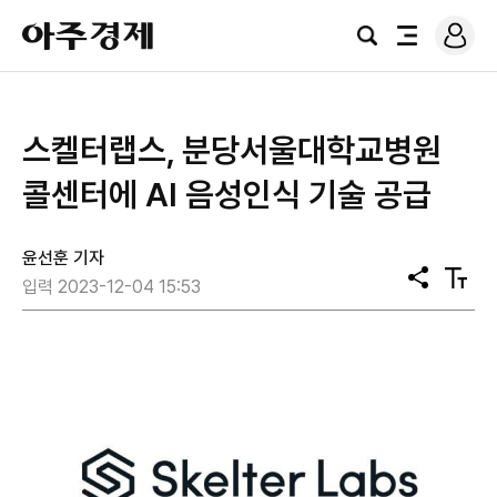
로
아
그
검
전
주
인
색
체
경
메
제
뉴
스켈터랩스, 분당서울대학교병원
콜센터에 AI 음성인식 기술 공급
윤선훈 기자
공
텍
입력 2023-12-04 15:53
유
스
트
크
기