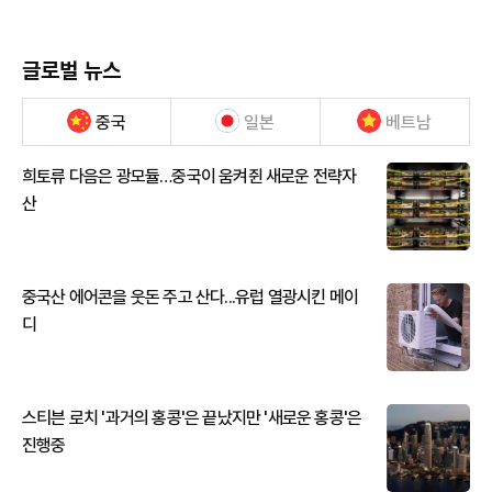
글로벌 뉴스
중국
일본
베트남
희토류 다음은 광모듈…중국이 움켜쥔 새로운 전략자
산
중국산 에어콘을 웃돈 주고 산다...유럽 열광시킨 메이
디
스티븐 로치 '과거의 홍콩'은 끝났지만 '새로운 홍콩'은
진행중