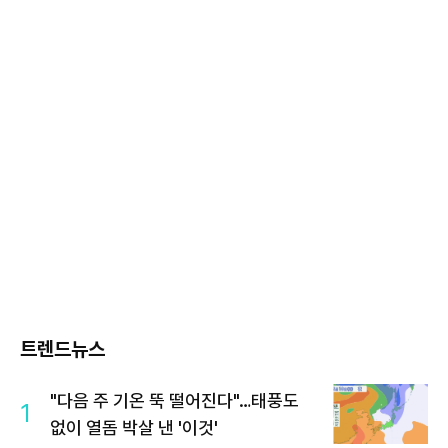
트렌드뉴스
"다음 주 기온 뚝 떨어진다"…태풍도
1
없이 열돔 박살 낸 '이것'