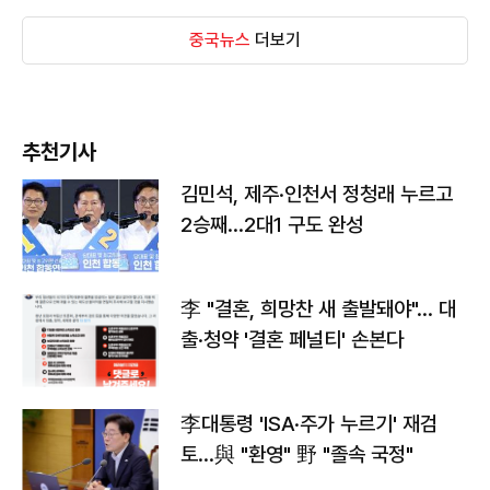
중국뉴스
더보기
추천기사
김민석, 제주·인천서 정청래 누르고
2승째…2대1 구도 완성
李 "결혼, 희망찬 새 출발돼야"… 대
출·청약 '결혼 페널티' 손본다
李대통령 'ISA·주가 누르기' 재검
토…與 "환영" 野 "졸속 국정"