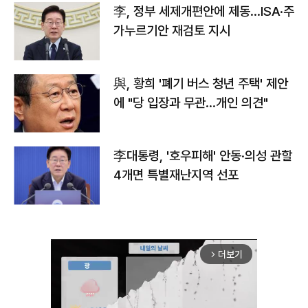
李, 정부 세제개편안에 제동…ISA·주
가누르기안 재검토 지시
與, 황희 '폐기 버스 청년 주택' 제안
에 "당 입장과 무관…개인 의견"
李대통령, '호우피해' 안동·의성 관할
4개면 특별재난지역 선포
더보기
arrow_forward_ios