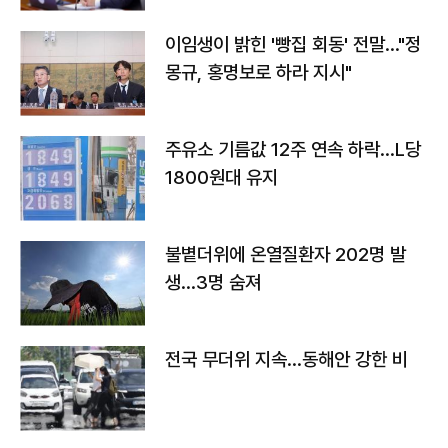
이임생이 밝힌 '빵집 회동' 전말…"정
몽규, 홍명보로 하라 지시"
주유소 기름값 12주 연속 하락…L당
1800원대 유지
불볕더위에 온열질환자 202명 발
생…3명 숨져
전국 무더위 지속…동해안 강한 비