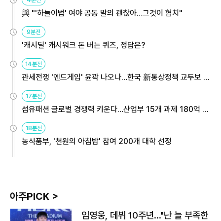
與 "'하늘이법' 여야 공동 발의 괜찮아…그것이 협치"
9분전
'캐시딜' 캐시워크 돈 버는 퀴즈, 정답은?
14분전
관세전쟁 '엔드게임' 윤곽 나오나…한국 新통상정책 교두보 활
용해야
17분전
섬유패션 글로벌 경쟁력 키운다…산업부 15개 과제 180억 지
원
18분전
농식품부, '천원의 아침밥' 참여 200개 대학 선정
아주PICK >
임영웅, 데뷔 10주년…"난 늘 부족한