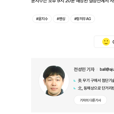
윤지수는 오후 9시 20분 예정된 결승전에서 사
#윤지수
#펜싱
#항저우AG
전성민 기자
ball@a
美 무기 구매서 첨단기술
北, 동해상으로 단거리
기자의 다른기사