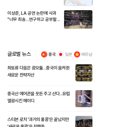
현재 위치와 이동경로는?
이상준, LA 공연 논란에 사과
"너무 죄송…연구하고 공부할
것"
글로벌 뉴스
중국
일본
베트남
희토류 다음은 광모듈…중국이 움켜쥔
새로운 전략자산
중국산 에어콘을 웃돈 주고 산다...유럽
열광시킨 메이디
스티븐 로치 '과거의 홍콩'은 끝났지만
'새로운 홍콩'은 진행중