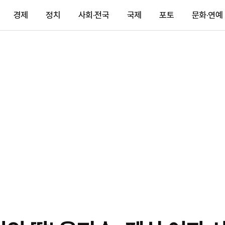
경제
정치
사회·전국
국제
포토
문화·연예