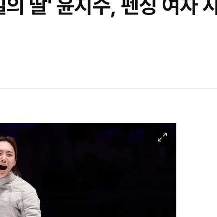
학길의 딸' 윤지수, 펜싱 여자
이
미
지
확
대