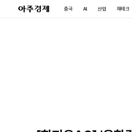
아
중국
AI
산업
재테크
주
경
제