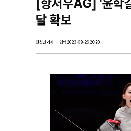
​[항저우AG] '윤
달 확보
전성민 기자
입력 2023-09-26 20:20