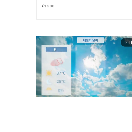
0
/ 300
더
arrow_forward_ios
Mut