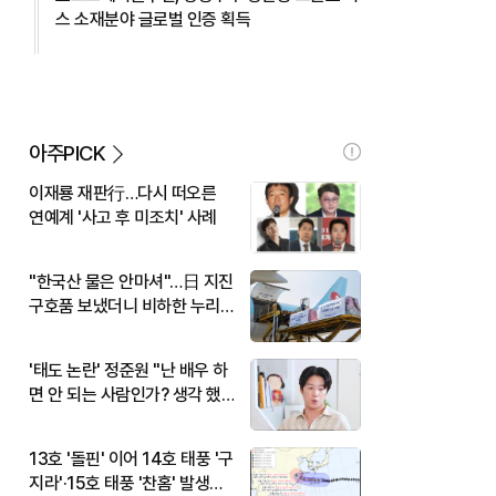
스 소재분야 글로벌 인증 획득
아주PICK
이재룡 재판行…다시 떠오른
연예계 '사고 후 미조치' 사례
"한국산 물은 안마셔"…日 지진
구호품 보냈더니 비하한 누리
꾼
'태도 논란' 정준원 "난 배우 하
면 안 되는 사람인가? 생각 했
다"
13호 '돌핀' 이어 14호 태풍 '구
지라'·15호 태풍 '찬홈' 발생…