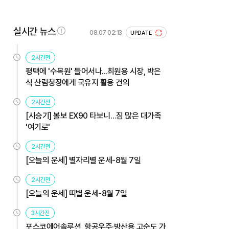
실시간 뉴스
08.07 02:13
UPDATE
2시간전
평택에 '수목원' 들어서나...최원용 시장, 박은
식 산림청장에게 국유지 활용 건의
2시간전
[시승기] 볼보 EX90 타보니…짐 많은 대가족
'여기로'
2시간전
[오늘의 운세] 별자리별 운세-8월 7일
2시간전
[오늘의 운세] 띠별 운세-8월 7일
3시간전
포스코에어솔루션, 항공우주·방산용 고순도 가