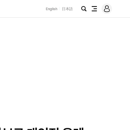
로
English
日本語
그
검
전
인
색
체
메
뉴