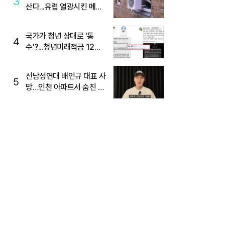
3
산다...유럽 열광시킨 메이
디
국가가 청년 상대로 '통
4
수'?...청년미래적금 12%
준다더니 "응, 오류야"
신남성연대 배인규 대표 사
5
망…인천 아파트서 숨진 채
발견