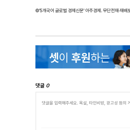
©'5개국어 글로벌 경제신문' 아주경제. 무단전재·재배
댓글
0