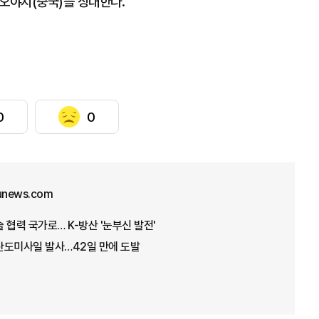
오야치(중국)를 상대한다.
0
0
junews.com
 협력 국가로… K-방산 '눈부신 발전'
탄도미사일 발사…42일 만에 도발