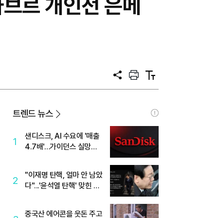
 사브르 개인전 은메
공
프
텍
유
린
스
트
트
크
기
트렌드 뉴스
샌디스크, AI 수요에 '매출
1
4.7배'…가이던스 실망에
'주가는 하락'
"이재명 탄핵, 얼마 안 남았
2
다"...'윤석열 탄핵' 맞힌 무
당, '성지글' 등장
중국산 에어콘을 웃돈 주고