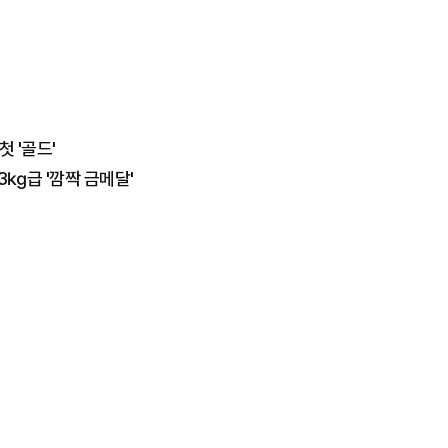
첫 '골드'
53㎏급 '깜짝 금메달'