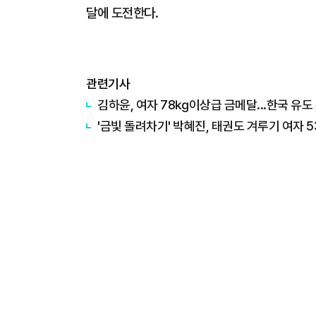
달에 도전한다.
관련기사
김하윤, 여자 78㎏이상급 금메달...한국 유도 
​'금빛 돌려차기' 박혜진, 태권도 겨루기 여자 