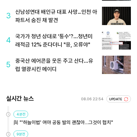
신남성연대 배인규 대표 사망…인천 아
3
파트서 숨진 채 발견
국가가 청년 상대로 '통수'?...청년미
4
래적금 12% 준다더니 "응, 오류야"
중국산 에어콘을 웃돈 주고 산다...유
5
럽 열광시킨 메이디
실시간 뉴스
08.06 22:54
UPDATE
4분전
與 "'하늘이법' 여야 공동 발의 괜찮아…그것이 협치"
9분전