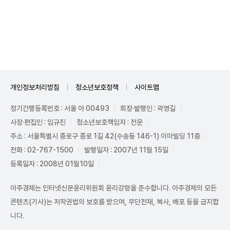
Unmute
개인정보처리방침
청소년보호정책
사이트맵
정기간행등록번호 : 서울 아 00493
회장·발행인 : 곽영길
사장·편집인 : 임규진
청소년보호책임자 : 전운
주소 : 서울특별시 종로구 종로 1길 42(수송동 146-1) 이마빌딩 11층
전화 : 02-767-1500
발행일자 : 2007년 11월 15일
등록일자 : 2008년 01월10일
아주경제는 인터넷신문윤리위원회 윤리강령을 준수합니다. 아주경제의 모든
콘텐츠(기사)는 저작권법의 보호를 받으며, 무단전재, 복사, 배포 등을 금지합
니다.