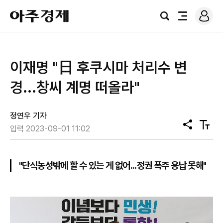
로
아
그
검
전
주
인
색
체
경
메
제
뉴
이재명 "日 후쿠시마 처리수 변
경...창씨 계명 떠올라"
정연우 기자
공
텍
입력 2023-09-01 11:02
유
스
트
크
기
"단식농성밖에 할 수 있는 게 없어...정권 폭주 용납 못해"