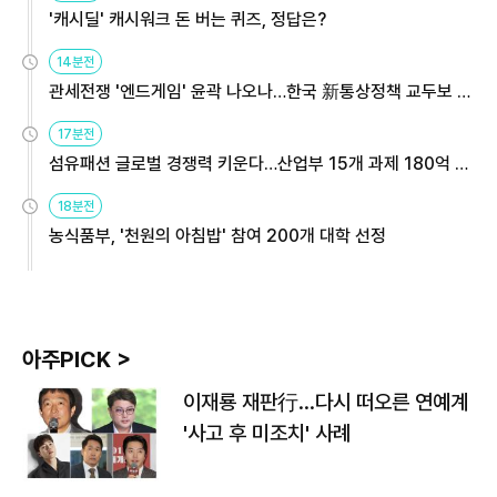
'캐시딜' 캐시워크 돈 버는 퀴즈, 정답은?
14분전
관세전쟁 '엔드게임' 윤곽 나오나…한국 新통상정책 교두보 활
용해야
17분전
섬유패션 글로벌 경쟁력 키운다…산업부 15개 과제 180억 지
원
18분전
농식품부, '천원의 아침밥' 참여 200개 대학 선정
아주PICK >
이재룡 재판行…다시 떠오른 연예계
'사고 후 미조치' 사례