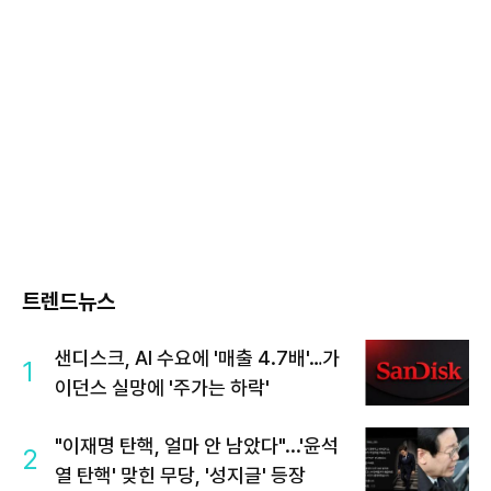
트렌드뉴스
샌디스크, AI 수요에 '매출 4.7배'…가
1
이던스 실망에 '주가는 하락'
"이재명 탄핵, 얼마 안 남았다"...'윤석
2
열 탄핵' 맞힌 무당, '성지글' 등장