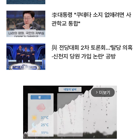
李대통령 "쿠데타 소지 없애려면 사
관학교 통합"
與 전당대회 2차 토론회…'탈당 의혹
·신천지 당원 가입 논란' 공방
더보기
arrow_forward_ios