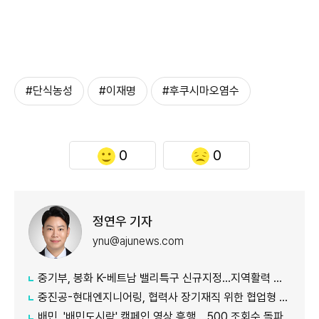
#단식농성
#이재명
#후쿠시마오염수
0
0
정연우 기자
ynu@ajunews.com
중기부, 봉화 K-베트남 밸리특구 신규지정...지역활력 거점 조성
중진공-현대엔지니어링, 협력사 장기재직 위한 협업형 공제 추진
배민, '배민도시락' 캠페인 영상 흥행....500 조회수 돌파