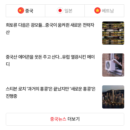
중국
일본
베트남
희토류 다음은 광모듈…중국이 움켜쥔 새로운 전략자
산
중국산 에어콘을 웃돈 주고 산다...유럽 열광시킨 메이
디
스티븐 로치 '과거의 홍콩'은 끝났지만 '새로운 홍콩'은
진행중
중국뉴스
더보기