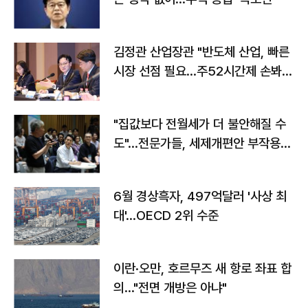
김정관 산업장관 "반도체 산업, 빠른
시장 선점 필요…주52시간제 손봐
야"
"집값보다 전월세가 더 불안해질 수
도"…전문가들, 세제개편안 부작용
우려
6월 경상흑자, 497억달러 '사상 최
대'…OECD 2위 수준
이란·오만, 호르무즈 새 항로 좌표 합
의…"전면 개방은 아냐"