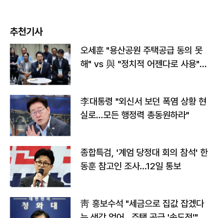
추천기사
오세훈 "용산공원 주택공급 동의 못
해" vs 與 "정치적 어젠다로 사용"
맞불
李대통령 "외신서 보던 폭염 상황 현
실로…모든 행정력 총동원하라"
종합특검, '계엄 당정대 회의 참석' 한
동훈 참고인 조사...12일 통보
靑 홍보수석 "세금으로 집값 잡겠다
는 생각 없어…주택 공급 '속도전'"