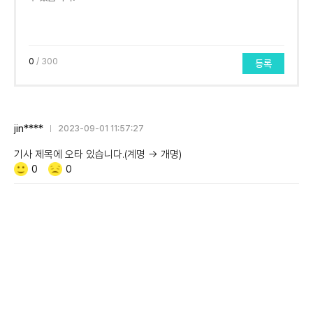
0
/ 300
등록
jin****
2023-09-01 11:57:27
기사 제목에 오타 있습니다.(계명 → 개명)
Like/Dislike
공
비
0
0
감
공
감