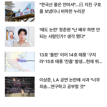
"한국산 물은 안마셔"…日 지진 구호
품 보냈더니 비하한 누리꾼
'태도 논란' 정준원 "난 배우 하면 안
되는 사람인가? 생각 했다"
13호 '돌핀' 이어 14호 태풍 '구지
라'·15호 태풍 '찬홈' 발생…현재 위
치와 이동경로는?
이상준, LA 공연 논란에 사과 "너무
죄송…연구하고 공부할 것"