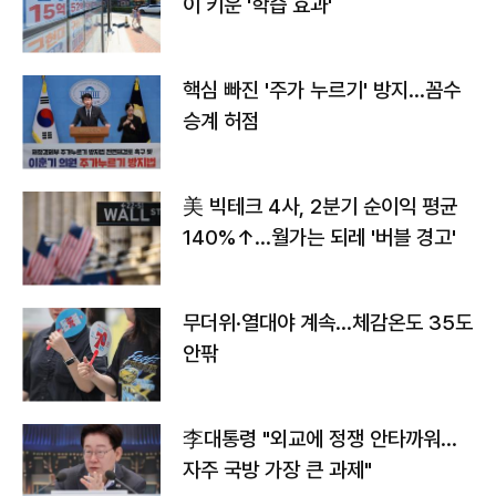
이 키운 '학습 효과'
핵심 빠진 '주가 누르기' 방지…꼼수
승계 허점
美 빅테크 4사, 2분기 순이익 평균
140%↑…월가는 되레 '버블 경고'
무더위·열대야 계속…체감온도 35도
안팎
李대통령 "외교에 정쟁 안타까워…
자주 국방 가장 큰 과제"