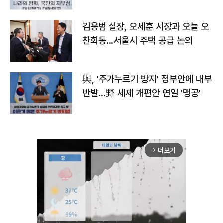
김용범 실장, 오세훈 시장과 오늘 오
찬회동...서울시 주택 공급 논의
與, '주가누르기 방지' 정부안에 내부
반발…野 세제 개편안 연일 '맹공'
더보기
arrow_forward_ios