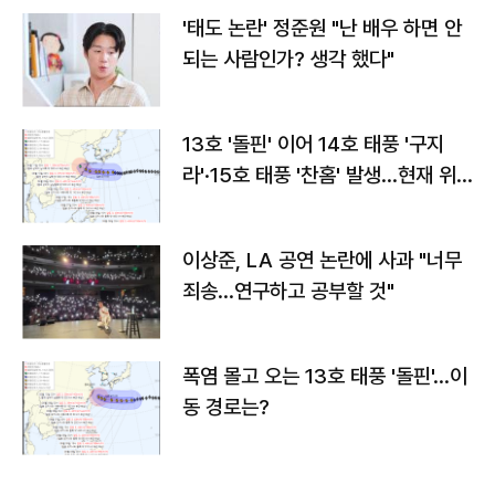
'태도 논란' 정준원 "난 배우 하면 안
되는 사람인가? 생각 했다"
13호 '돌핀' 이어 14호 태풍 '구지
라'·15호 태풍 '찬홈' 발생…현재 위
치와 이동경로는?
이상준, LA 공연 논란에 사과 "너무
죄송…연구하고 공부할 것"
폭염 몰고 오는 13호 태풍 '돌핀'…이
동 경로는?