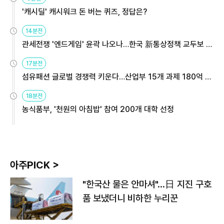
'캐시딜' 캐시워크 돈 버는 퀴즈, 정답은?
14분전
관세전쟁 '엔드게임' 윤곽 나오나…한국 新통상정책 교두보 활
용해야
17분전
섬유패션 글로벌 경쟁력 키운다…산업부 15개 과제 180억 지
원
18분전
농식품부, '천원의 아침밥' 참여 200개 대학 선정
아주PICK >
"한국산 물은 안마셔"…日 지진 구호
품 보냈더니 비하한 누리꾼