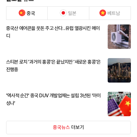
중국
일본
베트남
중국산 에어콘을 웃돈 주고 산다...유럽 열광시킨 메이
디
스티븐 로치 '과거의 홍콩'은 끝났지만 '새로운 홍콩'은
진행중
'역사적 순간' 중국 DUV 개발업체는 설립 3년된 '아이
성나'
중국뉴스
더보기