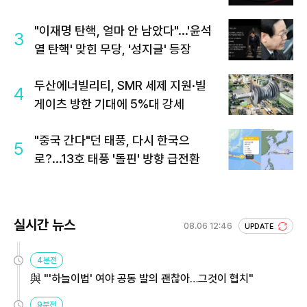
"이재명 탄핵, 얼마 안 남았다"...'윤석
3
열 탄핵' 맞힌 무당, '성지글' 등장
두산에너빌리티, SMR 세제 지원·빌
4
게이츠 방한 기대에 5%대 강세
"중국 간다"던 태풍, 다시 한국으
5
로?...13호 태풍 '돌핀' 방향 급전환
실시간 뉴스
08.06 12:46
UPDATE
4분전
與 "'하늘이법' 여야 공동 발의 괜찮아…그것이 협치"
9분전