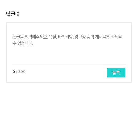
댓글
0
0
/ 300
등록