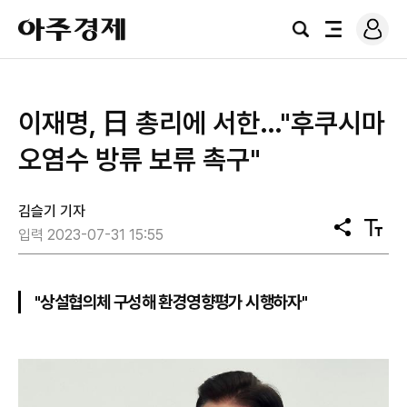
로
아
그
검
전
주
인
색
체
경
메
제
뉴
이재명, 日 총리에 서한…"후쿠시마
오염수 방류 보류 촉구"
김슬기 기자
공
텍
입력 2023-07-31 15:55
유
스
트
크
기
"상설협의체 구성해 환경영향평가 시행하자"