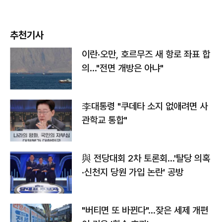
추천기사
이란·오만, 호르무즈 새 항로 좌표 합
의…"전면 개방은 아냐"
李대통령 "쿠데타 소지 없애려면 사
관학교 통합"
與 전당대회 2차 토론회…'탈당 의혹
·신천지 당원 가입 논란' 공방
"버티면 또 바뀐다"…잦은 세제 개편