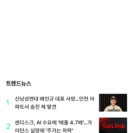
트렌드뉴스
신남성연대 배인규 대표 사망…인천 아
1
파트서 숨진 채 발견
샌디스크, AI 수요에 '매출 4.7배'…가
2
이던스 실망에 '주가는 하락'