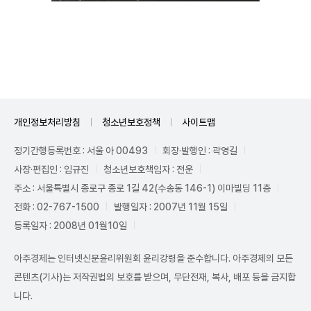
Unmute
개인정보처리방침
청소년보호정책
사이트맵
정기간행등록번호 : 서울 아 00493
회장·발행인 : 곽영길
사장·편집인 : 임규진
청소년보호책임자 : 전운
주소 : 서울특별시 종로구 종로 1길 42(수송동 146-1) 이마빌딩 11층
전화 : 02-767-1500
발행일자 : 2007년 11월 15일
등록일자 : 2008년 01월10일
아주경제는 인터넷신문윤리위원회 윤리강령을 준수합니다. 아주경제의 모든
콘텐츠(기사)는 저작권법의 보호를 받으며, 무단전재, 복사, 배포 등을 금지합
니다.