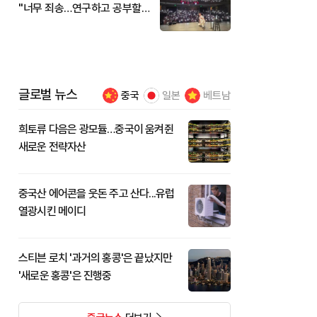
"너무 죄송…연구하고 공부할
것"
글로벌 뉴스
중국
일본
베트남
희토류 다음은 광모듈…중국이 움켜쥔
새로운 전략자산
중국산 에어콘을 웃돈 주고 산다...유럽
열광시킨 메이디
스티븐 로치 '과거의 홍콩'은 끝났지만
'새로운 홍콩'은 진행중