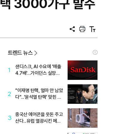
주택 3000가구 발주
공
프
텍
유
린
스
트
트
크
기
트렌드 뉴스
샌디스크, AI 수요에 '매출
1
4.7배'…가이던스 실망에
'주가는 하락'
"이재명 탄핵, 얼마 안 남았
2
다"...'윤석열 탄핵' 맞힌 무
당, '성지글' 등장
중국산 에어콘을 웃돈 주고
3
산다...유럽 열광시킨 메이
디