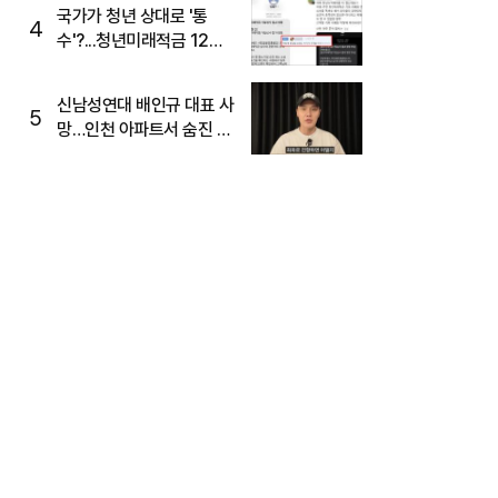
국가가 청년 상대로 '통
4
수'?...청년미래적금 12%
준다더니 "응, 오류야"
신남성연대 배인규 대표 사
5
망…인천 아파트서 숨진 채
발견