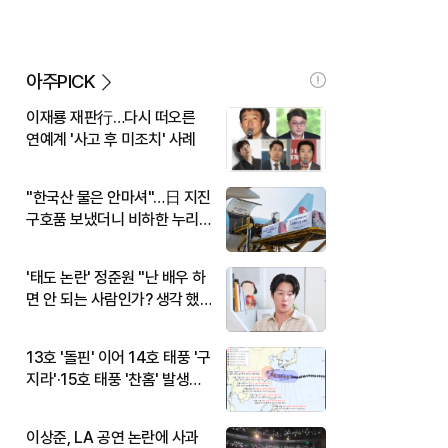
아주PICK
이재룡 재판行…다시 떠오른
연예계 '사고 후 미조치' 사례
"한국산 물은 안마셔"…日 지진
구호품 보냈더니 비하한 누리
꾼
'태도 논란' 정준원 "난 배우 하
면 안 되는 사람인가? 생각 했
다"
13호 '돌핀' 이어 14호 태풍 '구
지라'·15호 태풍 '찬홈' 발생…
현재 위치와 이동경로는?
이상준, LA 공연 논란에 사과