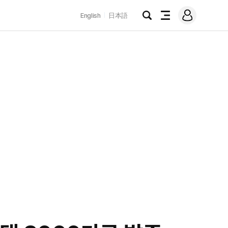
로
English
日本語
그
검
전
인
색
체
메
뉴