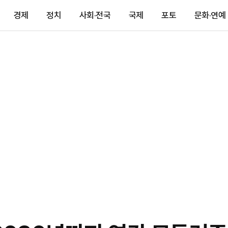
경제
정치
사회·전국
국제
포토
문화·연예