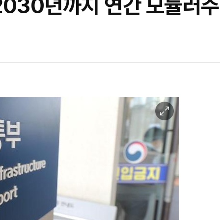
 2030년까지 연간 모듈러
이
미
지
확
대