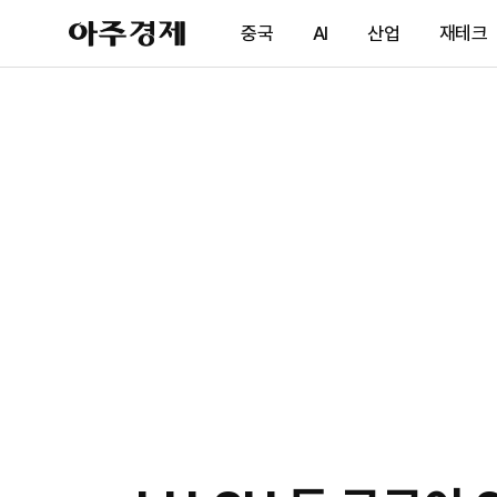
아
중국
AI
산업
재테크
주
경
제