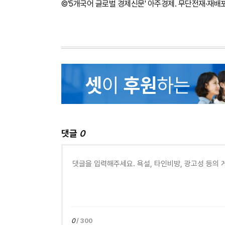
©'5개국어 글로벌 경제신문' 아주경제. 무단전재·재배
댓글
0
0
/ 300