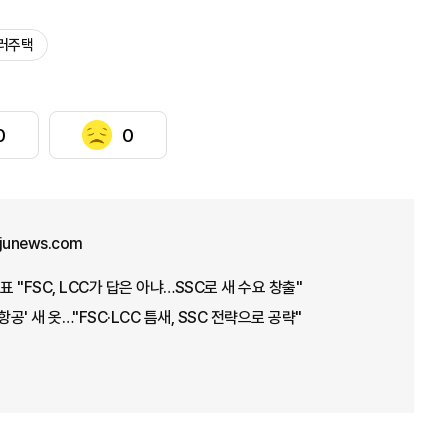
러주택
0
0
ajunews.com
"FSC, LCC가 답은 아냐…SSC로 새 수요 창출"
공' 새 옷…"FSC·LCC 틈새, SSC 전략으로 공략"