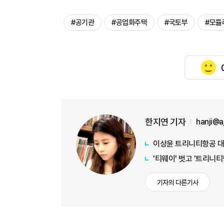
#공기관
#공업화주택
#국토부
#모듈
한지연 기자
hanji@
이상윤 트리니티항공 대표 
'티웨이' 벗고 '트리니티항
기자의 다른기사