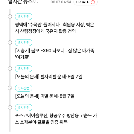
실시간 뉴스
08.07 04:54
UPDATE
5시간전
평택에 '수목원' 들어서나...최원용 시장, 박은
식 산림청장에게 국유지 활용 건의
5시간전
[시승기] 볼보 EX90 타보니…짐 많은 대가족
'여기로'
5시간전
[오늘의 운세] 별자리별 운세-8월 7일
5시간전
[오늘의 운세] 띠별 운세-8월 7일
5시간전
포스코에어솔루션, 항공우주·방산용 고순도 가
스 소재분야 글로벌 인증 획득