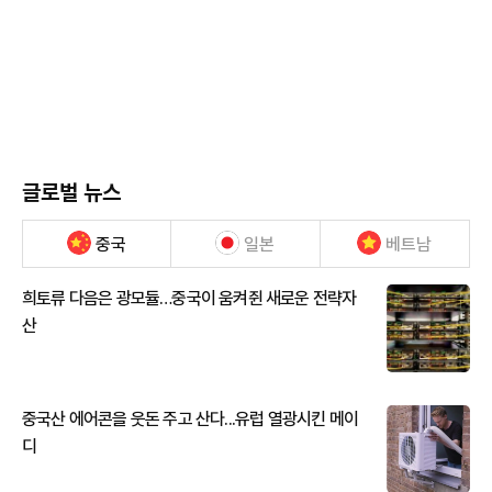
글로벌 뉴스
중국
일본
베트남
희토류 다음은 광모듈…중국이 움켜쥔 새로운 전략자
산
중국산 에어콘을 웃돈 주고 산다...유럽 열광시킨 메이
디