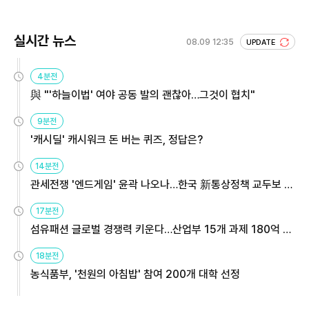
실시간 뉴스
08.09 12:35
UPDATE
4분전
與 "'하늘이법' 여야 공동 발의 괜찮아…그것이 협치"
9분전
'캐시딜' 캐시워크 돈 버는 퀴즈, 정답은?
14분전
관세전쟁 '엔드게임' 윤곽 나오나…한국 新통상정책 교두보 활
용해야
17분전
섬유패션 글로벌 경쟁력 키운다…산업부 15개 과제 180억 지
원
18분전
농식품부, '천원의 아침밥' 참여 200개 대학 선정