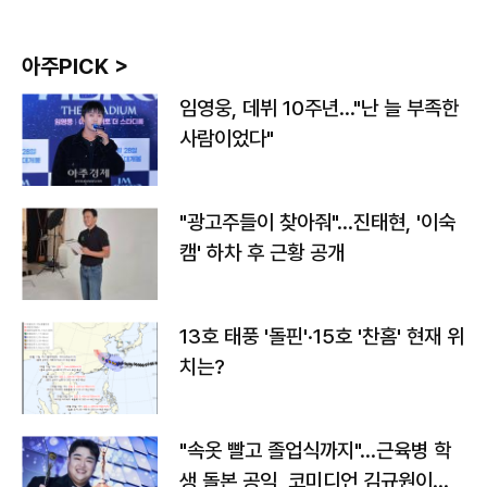
아주PICK >
임영웅, 데뷔 10주년…"난 늘 부족한
사람이었다"
"광고주들이 찾아줘"…진태현, '이숙
캠' 하차 후 근황 공개
13호 태풍 '돌핀'·15호 '찬홈' 현재 위
치는?
"속옷 빨고 졸업식까지"…근육병 학
생 돌본 공익, 코미디언 김규원이었