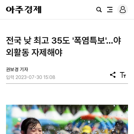
로
아
그
검
전
주
인
색
체
경
메
제
뉴
전국 낮 최고 35도 '폭염특보'…야
외활동 자제해야
권보경 기자
공
텍
입력 2023-07-30 15:08
유
스
트
크
기