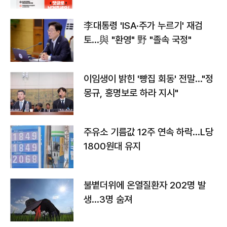
李대통령 'ISA·주가 누르기' 재검
토…與 "환영" 野 "졸속 국정"
이임생이 밝힌 '빵집 회동' 전말…"정
몽규, 홍명보로 하라 지시"
주유소 기름값 12주 연속 하락…L당
1800원대 유지
불볕더위에 온열질환자 202명 발
생…3명 숨져