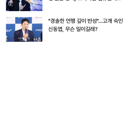
다
"경솔한 언행 깊이 반성"…고개 숙인
신동엽, 무슨 일이길래?