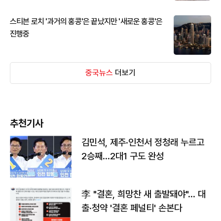
스티븐 로치 '과거의 홍콩'은 끝났지만 '새로운 홍콩'은
진행중
중국뉴스
더보기
추천기사
김민석, 제주·인천서 정청래 누르고
2승째…2대1 구도 완성
李 "결혼, 희망찬 새 출발돼야"… 대
출·청약 '결혼 페널티' 손본다