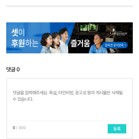
댓글
0
0
/ 300
등록