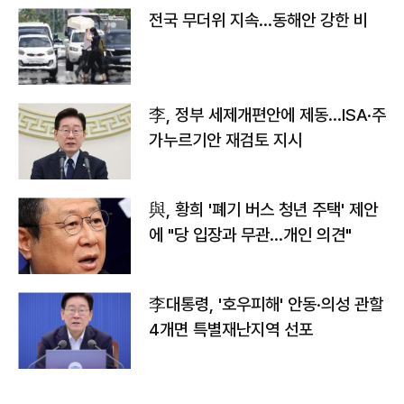
전국 무더위 지속…동해안 강한 비
李, 정부 세제개편안에 제동…ISA·주
가누르기안 재검토 지시
與, 황희 '폐기 버스 청년 주택' 제안
에 "당 입장과 무관…개인 의견"
李대통령, '호우피해' 안동·의성 관할
4개면 특별재난지역 선포