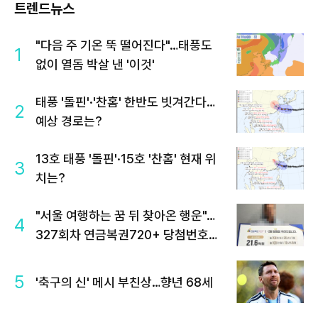
트렌드뉴스
"다음 주 기온 뚝 떨어진다"…태풍도
1
없이 열돔 박살 낸 '이것'
태풍 '돌핀'·'찬홈' 한반도 빗겨간다…
2
예상 경로는?
13호 태풍 '돌핀'·15호 '찬홈' 현재 위
3
치는?
"서울 여행하는 꿈 뒤 찾아온 행운"…
4
327회차 연금복권720+ 당첨번호조
회 주목
5
'축구의 신' 메시 부친상…향년 68세