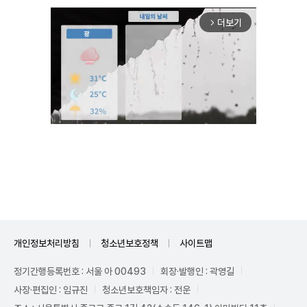
더보기
arrow_forward_ios
Unmute
개인정보처리방침
청소년보호정책
사이트맵
정기간행등록번호 : 서울 아 00493
회장·발행인 : 곽영길
사장·편집인 : 임규진
청소년보호책임자 : 전운