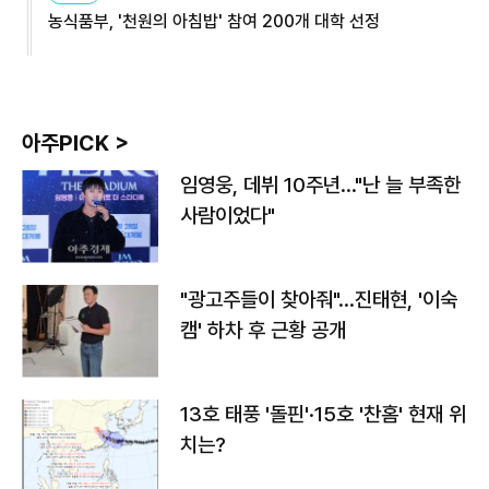
농식품부, '천원의 아침밥' 참여 200개 대학 선정
아주PICK >
임영웅, 데뷔 10주년…"난 늘 부족한
사람이었다"
"광고주들이 찾아줘"…진태현, '이숙
캠' 하차 후 근황 공개
13호 태풍 '돌핀'·15호 '찬홈' 현재 위
치는?