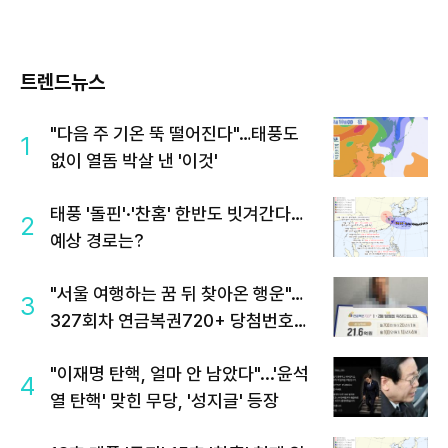
트렌드뉴스
"다음 주 기온 뚝 떨어진다"…태풍도
1
없이 열돔 박살 낸 '이것'
태풍 '돌핀'·'찬홈' 한반도 빗겨간다…
2
예상 경로는?
"서울 여행하는 꿈 뒤 찾아온 행운"…
3
327회차 연금복권720+ 당첨번호조
회 주목
"이재명 탄핵, 얼마 안 남았다"...'윤석
4
열 탄핵' 맞힌 무당, '성지글' 등장