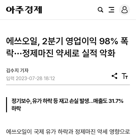
로
아
그
검
전
주
인
색
체
경
메
제
뉴
​에쓰오일, 2분기 영업이익 98% 폭
락···정제마진 약세로 실적 악화
김수지 기자
공
텍
입력 2023-07-28 18:12
유
스
트
크
기
정기보수, 유가 하락 등 재고 손실 발생…매출도 31.7%
하락
에쓰오일이 국제 유가 하락과 정제마진 약세 영향으로