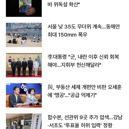
바 위독설 확산"
서울 낮 35도 무더위 계속…동해안
최대 150㎜ 폭우
李대통령 "군, 내란 이후 신뢰 회복
해야…지휘부 헌신해달라"
與, 부동산 세제 개편안 비판 오세훈
에 '맹공'…"공급 억제기"
합수본, 선관위 9곳 추가 압색…강남
·서초도 '투표율 허위 입력' 정황