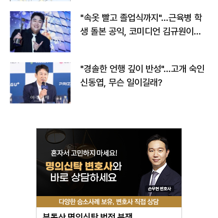
"속옷 빨고 졸업식까지"…근육병 학
생 돌본 공익, 코미디언 김규원이었
다
"경솔한 언행 깊이 반성"…고개 숙인
신동엽, 무슨 일이길래?