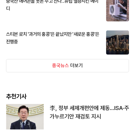
중국산 에어콘을 웃돈 주고 산다...유럽 열광시킨 메이
디
스티븐 로치 '과거의 홍콩'은 끝났지만 '새로운 홍콩'은
진행중
중국뉴스
더보기
추천기사
李, 정부 세제개편안에 제동…ISA·주
가누르기안 재검토 지시