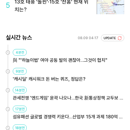
13호 태풍 '돌핀'·15호 '찬홈' 현재 위
5
치는?
실시간 뉴스
08.09 04:17
UPDATE
4분전
與 "'하늘이법' 여야 공동 발의 괜찮아…그것이 협치"
9분전
'캐시딜' 캐시워크 돈 버는 퀴즈, 정답은?
14분전
관세전쟁 '엔드게임' 윤곽 나오나…한국 新통상정책 교두보 활
용해야
17분전
섬유패션 글로벌 경쟁력 키운다…산업부 15개 과제 180억 지
원
18분전