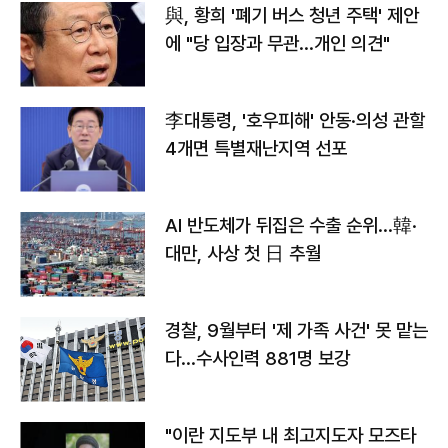
與, 황희 '폐기 버스 청년 주택' 제안
에 "당 입장과 무관…개인 의견"
李대통령, '호우피해' 안동·의성 관할
4개면 특별재난지역 선포
AI 반도체가 뒤집은 수출 순위…韓·
대만, 사상 첫 日 추월
경찰, 9월부터 '제 가족 사건' 못 맡는
다…수사인력 881명 보강
"이란 지도부 내 최고지도자 모즈타