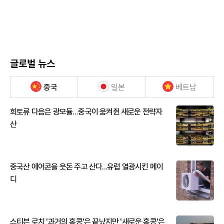
글로벌 뉴스
중국
일본
베트남
희토류 다음은 광모듈…중국이 움켜쥔 새로운 전략자
산
중국산 에어콘을 웃돈 주고 산다...유럽 열광시킨 메이
디
스티븐 로치 '과거의 홍콩'은 끝났지만 '새로운 홍콩'은