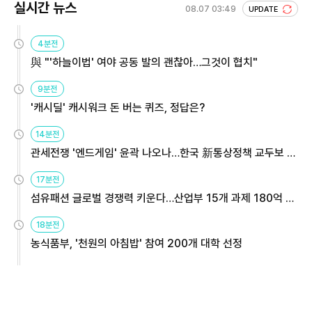
실시간 뉴스
08.07 03:49
UPDATE
4분전
與 "'하늘이법' 여야 공동 발의 괜찮아…그것이 협치"
9분전
'캐시딜' 캐시워크 돈 버는 퀴즈, 정답은?
14분전
관세전쟁 '엔드게임' 윤곽 나오나…한국 新통상정책 교두보 활
용해야
17분전
섬유패션 글로벌 경쟁력 키운다…산업부 15개 과제 180억 지
원
18분전
농식품부, '천원의 아침밥' 참여 200개 대학 선정