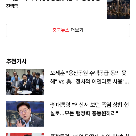
진행중
중국뉴스
더보기
추천기사
오세훈 "용산공원 주택공급 동의 못
해" vs 與 "정치적 어젠다로 사용"
맞불
李대통령 "외신서 보던 폭염 상황 현
실로…모든 행정력 총동원하라"