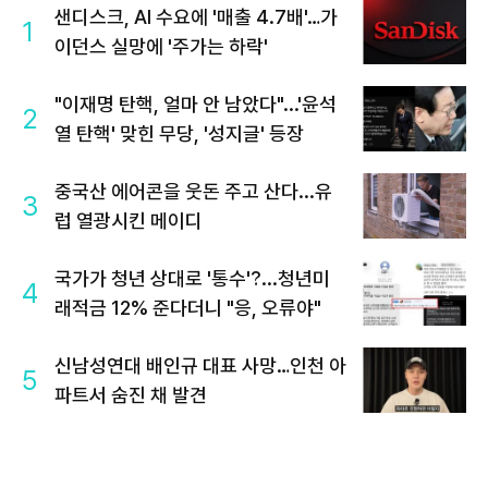
샌디스크, AI 수요에 '매출 4.7배'…가
1
이던스 실망에 '주가는 하락'
"이재명 탄핵, 얼마 안 남았다"...'윤석
2
열 탄핵' 맞힌 무당, '성지글' 등장
중국산 에어콘을 웃돈 주고 산다...유
3
럽 열광시킨 메이디
국가가 청년 상대로 '통수'?...청년미
4
래적금 12% 준다더니 "응, 오류야"
신남성연대 배인규 대표 사망…인천 아
5
파트서 숨진 채 발견