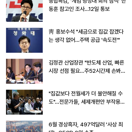
종합특검, '계엄 당정대 회의 참석' 한
동훈 참고인 조사...12일 통보
靑 홍보수석 "세금으로 집값 잡겠다
는 생각 없어…주택 공급 '속도전'"
김정관 산업장관 "반도체 산업, 빠른
시장 선점 필요…주52시간제 손봐
야"
"집값보다 전월세가 더 불안해질 수
도"…전문가들, 세제개편안 부작용
우려
6월 경상흑자, 497억달러 '사상 최