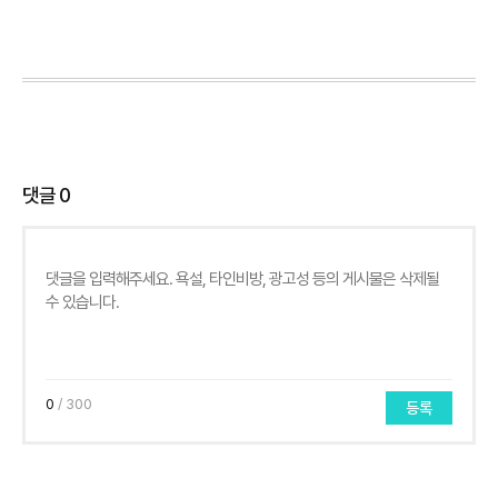
댓글
0
0
/ 300
등록