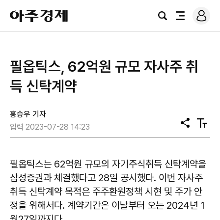
로
아
그
검
전
주
인
색
체
경
메
제
뉴
​필옵틱스, 62억원 규모 자사주 취
득 신탁계약
홍승우 기자
공
텍
입력 2023-07-28 14:23
유
스
트
크
기
필옵틱스는 62억원 규모의 자기주식취득 신탁계약을
삼성증권과 체결했다고 28일 공시했다. 이번 자사주
취득 신탁계약 목적은 주주환원정책 시현 및 주가 안
정을 위해서다. 계약기간은 이날부터 오는 2024년 1
월27일까지다