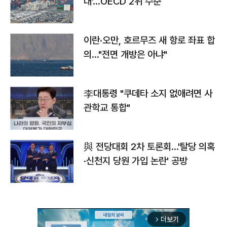
대'…OECD 2위 수준
이란·오만, 호르무즈 새 항로 좌표 합
의…"전면 개방은 아냐"
李대통령 "쿠데타 소지 없애려면 사
관학교 통합"
與 전당대회 2차 토론회…'탈당 의혹
·신천지 당원 가입 논란' 공방
더보기
arrow_forward_ios