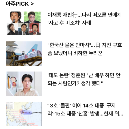
아주PICK >
이재룡 재판行…다시 떠오른 연예계
'사고 후 미조치' 사례
"한국산 물은 안마셔"…日 지진 구호
품 보냈더니 비하한 누리꾼
'태도 논란' 정준원 "난 배우 하면 안
되는 사람인가? 생각 했다"
13호 '돌핀' 이어 14호 태풍 '구지
라'·15호 태풍 '찬홈' 발생…현재 위
치와 이동경로는?