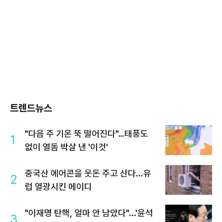
트렌드뉴스
"다음 주 기온 뚝 떨어진다"…태풍도
1
없이 열돔 박살 낸 '이것'
중국산 에어콘을 웃돈 주고 산다...유
2
럽 열광시킨 메이디
"이재명 탄핵, 얼마 안 남았다"...'윤석
3