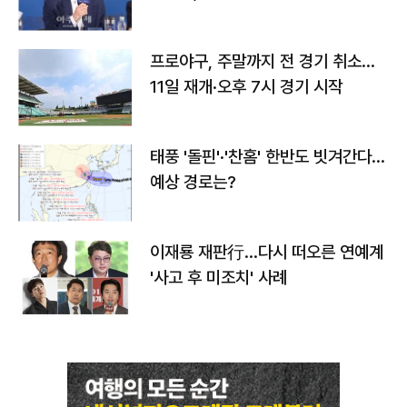
프로야구, 주말까지 전 경기 취소…
11일 재개·오후 7시 경기 시작
태풍 '돌핀'·'찬홈' 한반도 빗겨간다…
예상 경로는?
이재룡 재판行…다시 떠오른 연예계
'사고 후 미조치' 사례