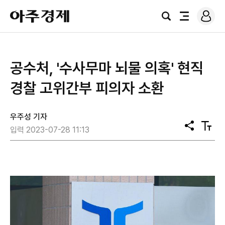
로
아
그
검
전
주
인
색
체
경
메
제
뉴
공수처, '수사무마 뇌물 의혹' 현직
경찰 고위간부 피의자 소환
우주성 기자
공
텍
입력 2023-07-28 11:13
유
스
트
크
기