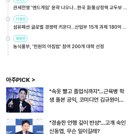
관세전쟁 '엔드게임' 윤곽 나오나…한국 新통상정책 교두보 활
용해야
17분전
섬유패션 글로벌 경쟁력 키운다…산업부 15개 과제 180억 지
원
18분전
농식품부, '천원의 아침밥' 참여 200개 대학 선정
아주PICK >
"속옷 빨고 졸업식까지"…근육병 학
생 돌본 공익, 코미디언 김규원이었
다
"경솔한 언행 깊이 반성"…고개 숙인
신동엽, 무슨 일이길래?