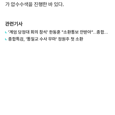
가 압수수색을 진행한 바 있다.
관련기사
'계엄 당정대 회의 참석' 한동훈 "소환통보 안받아"…종합특검 "의원실 수령했다"
종합특검, '통일교 수사 무마' 정원주 첫 소환