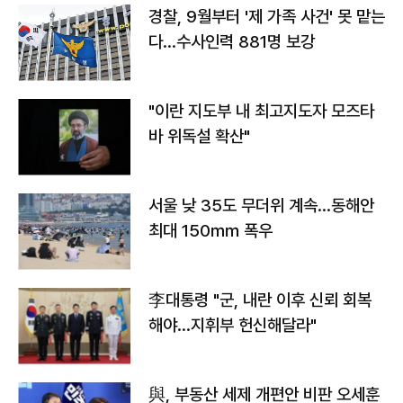
경찰, 9월부터 '제 가족 사건' 못 맡는
다…수사인력 881명 보강
"이란 지도부 내 최고지도자 모즈타
바 위독설 확산"
서울 낮 35도 무더위 계속…동해안
최대 150㎜ 폭우
李대통령 "군, 내란 이후 신뢰 회복
해야…지휘부 헌신해달라"
與, 부동산 세제 개편안 비판 오세훈