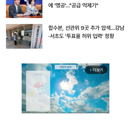
에 '맹공'…"공급 억제기"
합수본, 선관위 9곳 추가 압색…강남
·서초도 '투표율 허위 입력' 정황
더보기
arrow_forward_ios
Unmute