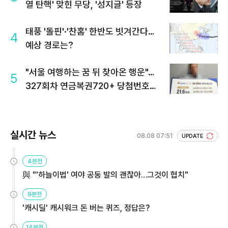
열 탄핵' 맞힌 무당, '성지글' 등장
태풍 '돌핀'·'찬홈' 한반도 빗겨간다…
4
예상 경로는?
"서울 여행하는 꿈 뒤 찾아온 행운"…
5
327회차 연금복권720+ 당첨번호조
회 주목
실시간 뉴스
08.08 07:51
UPDATE
4분전
與 "'하늘이법' 여야 공동 발의 괜찮아…그것이 협치"
9분전
'캐시딜' 캐시워크 돈 버는 퀴즈, 정답은?
14분전