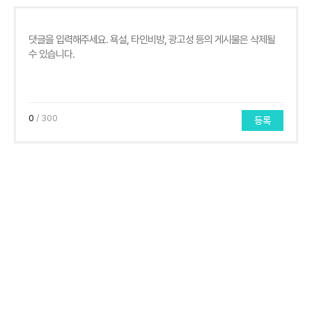
0
/ 300
등록