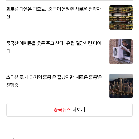
희토류 다음은 광모듈…중국이 움켜쥔 새로운 전략자
산
중국산 에어콘을 웃돈 주고 산다...유럽 열광시킨 메이
디
스티븐 로치 '과거의 홍콩'은 끝났지만 '새로운 홍콩'은
진행중
중국뉴스
더보기