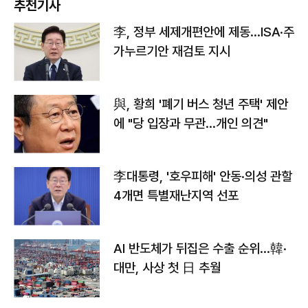
추천기사
李, 정부 세제개편안에 제동…ISA·주
가누르기안 재검토 지시
與, 황희 '폐기 버스 청년 주택' 제안
에 "당 입장과 무관…개인 의견"
李대통령, '호우피해' 안동·의성 관할
4개면 특별재난지역 선포
AI 반도체가 뒤집은 수출 순위…韓·
대만, 사상 첫 日 추월