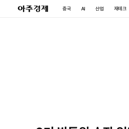
아
중국
AI
산업
재테크
주
경
제