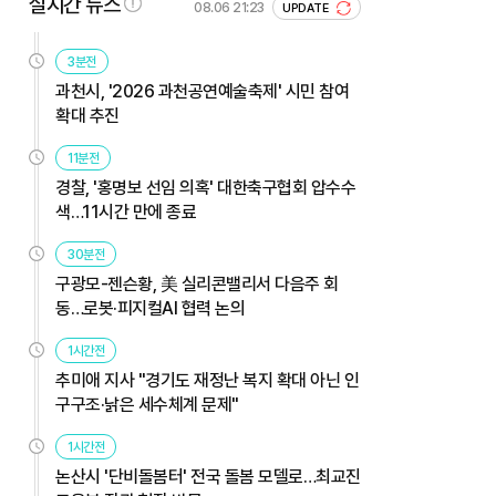
실시간 뉴스
08.06 21:23
UPDATE
3분전
과천시, '2026 과천공연예술축제' 시민 참여
확대 추진
11분전
경찰, '홍명보 선임 의혹' 대한축구협회 압수수
색…11시간 만에 종료
30분전
구광모-젠슨황, 美 실리콘밸리서 다음주 회
동…로봇·피지컬AI 협력 논의
1시간전
추미애 지사 "경기도 재정난 복지 확대 아닌 인
구구조·낡은 세수체계 문제"
1시간전
논산시 '단비돌봄터' 전국 돌봄 모델로…최교진