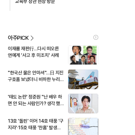
교육부 장관 현장 방문
아주PICK
이재룡 재판行…다시 떠오른
연예계 '사고 후 미조치' 사례
"한국산 물은 안마셔"…日 지진
구호품 보냈더니 비하한 누리
꾼
'태도 논란' 정준원 "난 배우 하
면 안 되는 사람인가? 생각 했
다"
13호 '돌핀' 이어 14호 태풍 '구
지라'·15호 태풍 '찬홈' 발생…
현재 위치와 이동경로는?