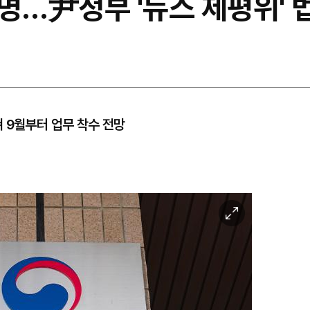
명…尹정부 '뉴스 제평위' 
 9월부터 업무 착수 전망
이
미
지
확
대