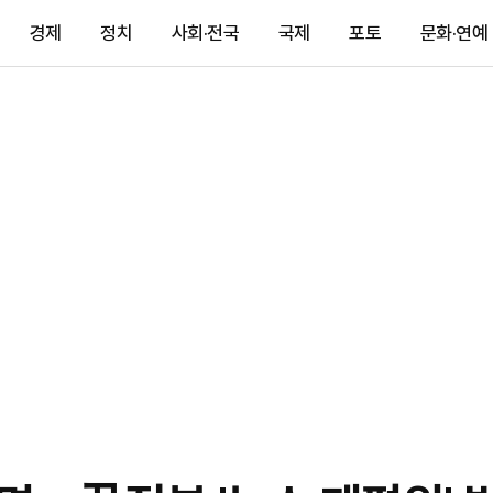
경제
정치
사회·전국
국제
포토
문화·연예