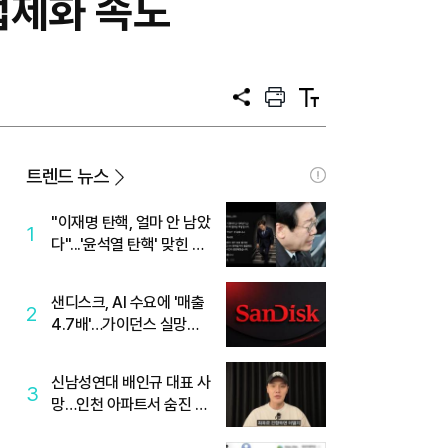
법제화 속도
공
프
텍
유
린
스
트
트
크
기
트렌드 뉴스
"이재명 탄핵, 얼마 안 남았
1
다"...'윤석열 탄핵' 맞힌 무
당, '성지글' 등장
샌디스크, AI 수요에 '매출
2
4.7배'…가이던스 실망에
'주가는 하락'
신남성연대 배인규 대표 사
3
망…인천 아파트서 숨진 채
발견