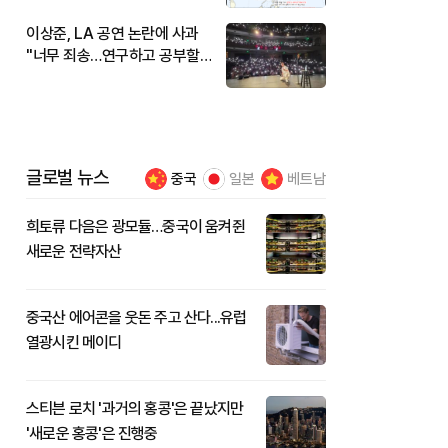
이상준, LA 공연 논란에 사과
"너무 죄송…연구하고 공부할
것"
글로벌 뉴스
중국
일본
베트남
희토류 다음은 광모듈…중국이 움켜쥔
새로운 전략자산
중국산 에어콘을 웃돈 주고 산다...유럽
열광시킨 메이디
스티븐 로치 '과거의 홍콩'은 끝났지만
'새로운 홍콩'은 진행중