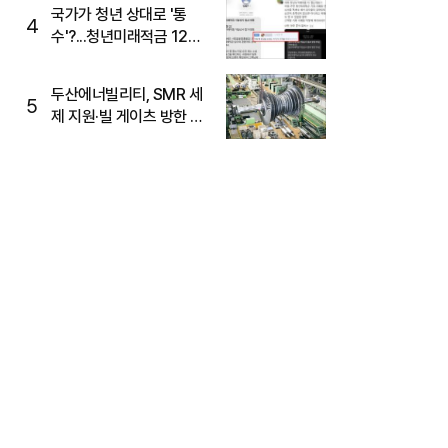
국가가 청년 상대로 '통
4
수'?...청년미래적금 12%
준다더니 "응, 오류야"
두산에너빌리티, SMR 세
5
제 지원·빌 게이츠 방한 기
대에 5%대 강세