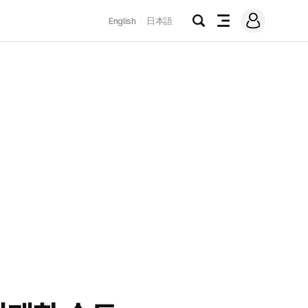
로
English
日本語
그
검
전
인
색
체
메
뉴