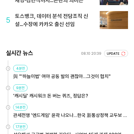
재명·김민석까지…논란의 의미는
토스뱅크, 데이터 분석 전담조직 신
5
설…수장에 카카오 출신 선임
실시간 뉴스
08.10 20:39
UPDATE
4분전
與 "'하늘이법' 여야 공동 발의 괜찮아…그것이 협치"
9분전
'캐시딜' 캐시워크 돈 버는 퀴즈, 정답은?
14분전
관세전쟁 '엔드게임' 윤곽 나오나…한국 新통상정책 교두보 활
용해야
17분전