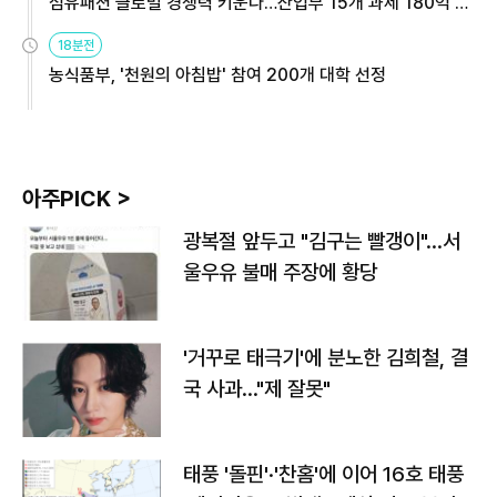
섬유패션 글로벌 경쟁력 키운다…산업부 15개 과제 180억 지
원
18분전
농식품부, '천원의 아침밥' 참여 200개 대학 선정
아주PICK >
광복절 앞두고 "김구는 빨갱이"…서
울우유 불매 주장에 황당
'거꾸로 태극기'에 분노한 김희철, 결
국 사과…"제 잘못"
태풍 '돌핀'·'찬홈'에 이어 16호 태풍