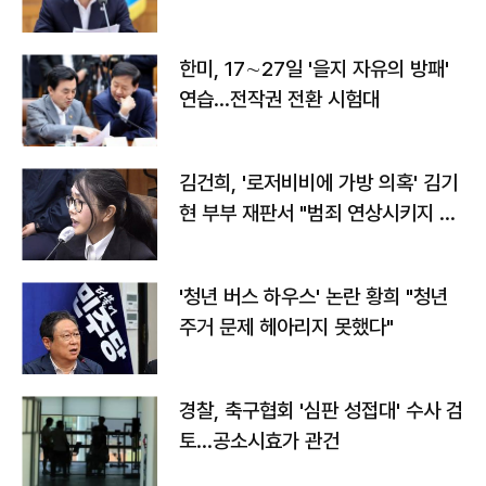
전"
한미, 17∼27일 '을지 자유의 방패'
연습…전작권 전환 시험대
김건희, '로저비비에 가방 의혹' 김기
현 부부 재판서 "범죄 연상시키지 말
라"
'청년 버스 하우스' 논란 황희 "청년
주거 문제 헤아리지 못했다"
경찰, 축구협회 '심판 성접대' 수사 검
토…공소시효가 관건