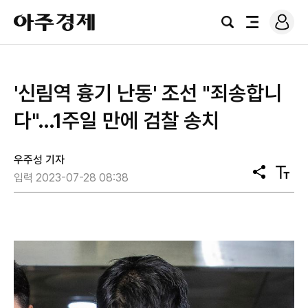
로
아
그
검
전
주
인
색
체
경
메
제
뉴
'신림역 흉기 난동' 조선 "죄송합니
다"…1주일 만에 검찰 송치
우주성 기자
공
텍
입력 2023-07-28 08:38
유
스
트
크
기