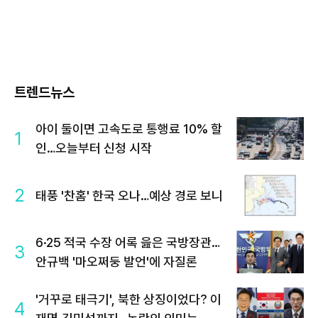
트렌드뉴스
아이 둘이면 고속도로 통행료 10% 할
1
인…오늘부터 신청 시작
2
태풍 '찬홈' 한국 오나…예상 경로 보니
6·25 적국 수장 어록 읊은 국방장관…
3
안규백 '마오쩌둥 발언'에 자질론
'거꾸로 태극기', 북한 상징이었다? 이
4