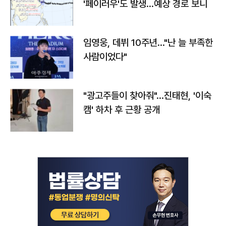
'페이러우'도 발생…예상 경로 보니
임영웅, 데뷔 10주년…"난 늘 부족한
사람이었다"
"광고주들이 찾아줘"…진태현, '이숙
캠' 하차 후 근황 공개