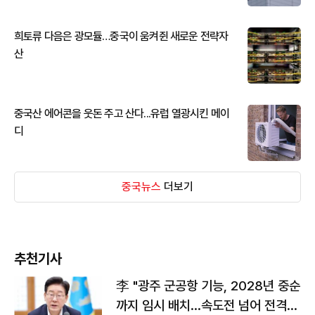
희토류 다음은 광모듈…중국이 움켜쥔 새로운 전략자
산
중국산 에어콘을 웃돈 주고 산다...유럽 열광시킨 메이
디
중국뉴스
더보기
추천기사
李 "광주 군공항 기능, 2028년 중순
까지 임시 배치…속도전 넘어 전격