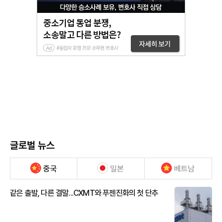
글로벌 뉴스
중국
일본
베트남
같은 출발, 다른 결말...CXMT와 푸젠진화의 첫 단추