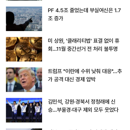
PF 4.5조 줄었는데 부실여신은 1.7
조 증가
미 상원, '클래리티법' 표결 없이 휴
회…11월 중간선거 전 처리 불투명
트럼프 "이란에 수위 낮춰 대응"…추
가 공격 대신 경제 압박
김민석, 강원·경북서 정청래에 신
승…부울경·대구 제외 모두 웃었다