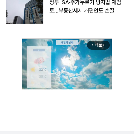
정부 ISA·주가누르기 방지법 재검
토…부동산세제 개편안도 손질
더보기
arrow_forward_ios
Unmute