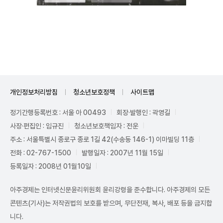
Unmute
개인정보처리방침
청소년보호정책
사이트맵
정기간행등록번호 : 서울 아 00493
회장·발행인 : 곽영길
사장·편집인 : 임규진
청소년보호책임자 : 전운
주소 : 서울특별시 종로구 종로 1길 42(수송동 146-1) 이마빌딩 11층
전화 : 02-767-1500
발행일자 : 2007년 11월 15일
등록일자 : 2008년 01월10일
아주경제는 인터넷신문윤리위원회 윤리강령을 준수합니다. 아주경제의 모든
콘텐츠(기사)는 저작권법의 보호를 받으며, 무단전재, 복사, 배포 등을 금지합
니다.