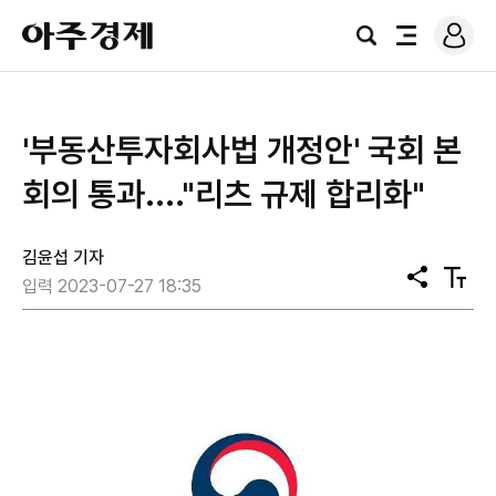
로
아
그
검
전
주
인
색
체
경
메
제
뉴
'부동산투자회사법 개정안' 국회 본
회의 통과...."리츠 규제 합리화"
김윤섭 기자
공
텍
입력 2023-07-27 18:35
유
스
트
크
기