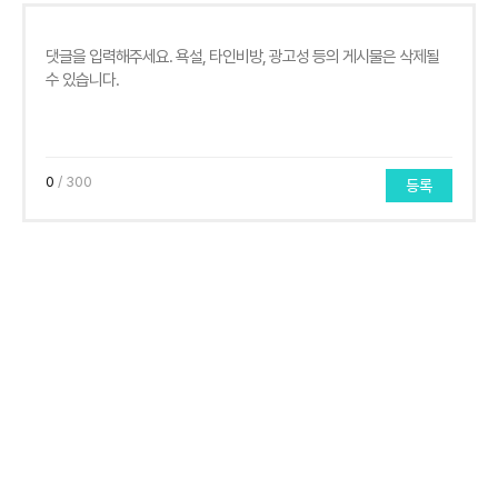
0
/ 300
등록