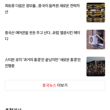
희토류 다음은 광모듈…중국이 움켜쥔 새로운 전략자
산
중국산 에어콘을 웃돈 주고 산다...유럽 열광시킨 메이
디
스티븐 로치 '과거의 홍콩'은 끝났지만 '새로운 홍콩'은
진행중
중국뉴스
더보기