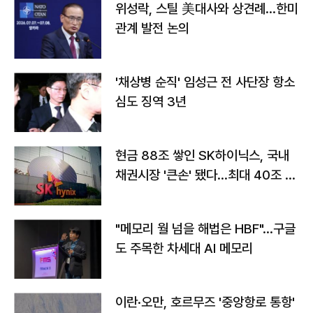
위성락, 스틸 美대사와 상견례…한미
관계 발전 논의
'채상병 순직' 임성근 전 사단장 항소
심도 징역 3년
현금 88조 쌓인 SK하이닉스, 국내
채권시장 '큰손' 됐다…최대 40조 투
자
"메모리 월 넘을 해법은 HBF"…구글
도 주목한 차세대 AI 메모리
이란·오만, 호르무즈 '중앙항로 통항'