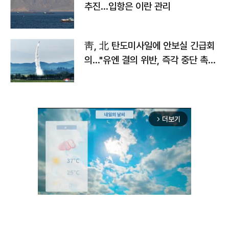
추진…입항은 이란 관리
靑, 北 탄도미사일에 안보실 긴급회
의…"유엔 결의 위반, 즉각 중단 촉
구"
더보기
arrow_forward_ios
Unmute