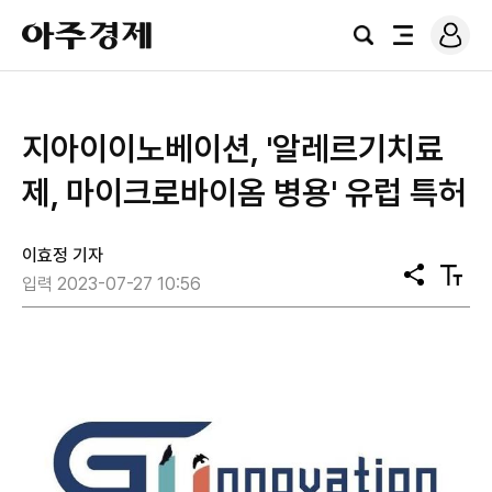
로
아
그
검
전
주
인
색
체
경
메
제
뉴
지아이이노베이션, '알레르기치료
제, 마이크로바이옴 병용' 유럽 특허
이효정 기자
공
텍
입력 2023-07-27 10:56
유
스
트
크
기