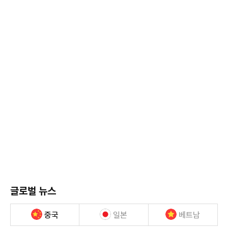
글로벌 뉴스
중국
일본
베트남