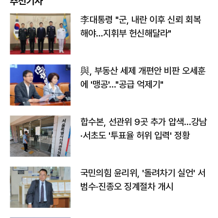
추천기사
李대통령 "군, 내란 이후 신뢰 회복
해야…지휘부 헌신해달라"
與, 부동산 세제 개편안 비판 오세훈
에 '맹공'…"공급 억제기"
합수본, 선관위 9곳 추가 압색…강남
·서초도 '투표율 허위 입력' 정황
국민의힘 윤리위, '돌려차기 실언' 서
범수·진종오 징계절차 개시