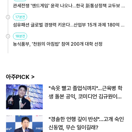
관세전쟁 '엔드게임' 윤곽 나오나…한국 新통상정책 교두보 활
용해야
17분전
섬유패션 글로벌 경쟁력 키운다…산업부 15개 과제 180억 지
원
18분전
농식품부, '천원의 아침밥' 참여 200개 대학 선정
아주PICK >
"속옷 빨고 졸업식까지"…근육병 학
생 돌본 공익, 코미디언 김규원이었
다
"경솔한 언행 깊이 반성"…고개 숙인
신동엽, 무슨 일이길래?