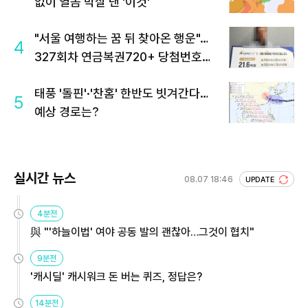
없이 열돔 박살 낸 '이것'
"서울 여행하는 꿈 뒤 찾아온 행운"…
4
327회차 연금복권720+ 당첨번호조
회 주목
태풍 '돌핀'·'찬홈' 한반도 빗겨간다…
5
예상 경로는?
실시간 뉴스
08.07 18:46
UPDATE
4분전
與 "'하늘이법' 여야 공동 발의 괜찮아…그것이 협치"
9분전
'캐시딜' 캐시워크 돈 버는 퀴즈, 정답은?
14분전