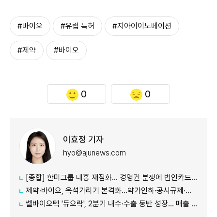
#바이오
#유럽 특허
#지아이이노베이션
#제약
#바이오
0
0
이효정 기자
hyo@ajunews.com
[종합] 한미그룹 내홍 재점화… 경영권 분쟁에 법인카드 의혹까지 '악재 지속'
제약·바이오, 옥석가리기 본격화…약가인하·공시규제·투자위축까지 '삼중고'
쎌바이오텍 '듀오락', 2분기 내수·수출 동반 성장… 매출 158억원