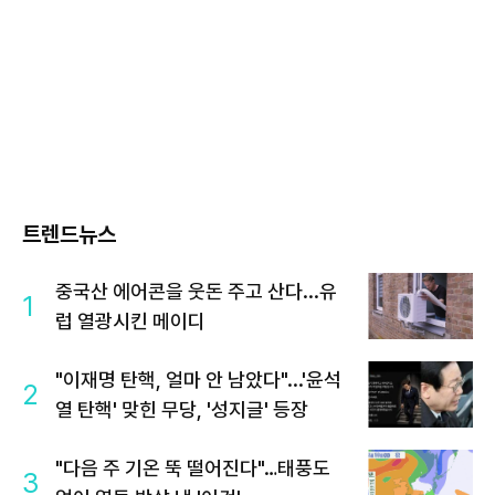
트렌드뉴스
중국산 에어콘을 웃돈 주고 산다...유
1
럽 열광시킨 메이디
"이재명 탄핵, 얼마 안 남았다"...'윤석
2
열 탄핵' 맞힌 무당, '성지글' 등장
"다음 주 기온 뚝 떨어진다"…태풍도
3