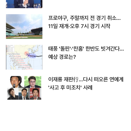
프로야구, 주말까지 전 경기 취소…
11일 재개·오후 7시 경기 시작
태풍 '돌핀'·'찬홈' 한반도 빗겨간다…
예상 경로는?
이재룡 재판行…다시 떠오른 연예계
'사고 후 미조치' 사례