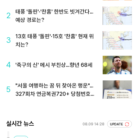
태풍 '돌핀'·'찬홈' 한반도 빗겨간다…
2
예상 경로는?
13호 태풍 '돌핀'·15호 '찬홈' 현재 위
3
치는?
4
'축구의 신' 메시 부친상…향년 68세
"서울 여행하는 꿈 뒤 찾아온 행운"…
5
327회차 연금복권720+ 당첨번호조
회 주목
실시간 뉴스
08.09 14:28
UPDATE