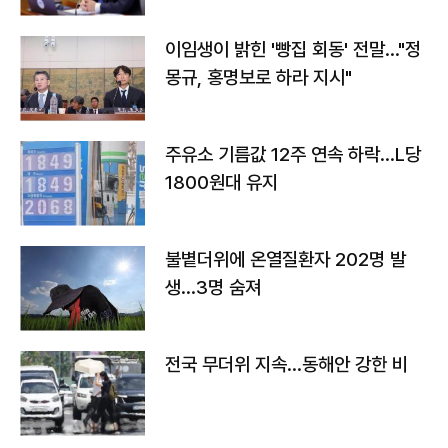
이임생이 밝힌 '빵집 회동' 전말…"정
몽규, 홍명보로 하라 지시"
주유소 기름값 12주 연속 하락…L당
1800원대 유지
불볕더위에 온열질환자 202명 발
생…3명 숨져
전국 무더위 지속…동해안 강한 비