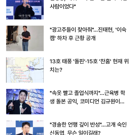
사람이었다"
"광고주들이 찾아줘"…진태현, '이숙
캠' 하차 후 근황 공개
13호 태풍 '돌핀'·15호 '찬홈' 현재 위
치는?
"속옷 빨고 졸업식까지"…근육병 학
생 돌본 공익, 코미디언 김규원이었
다
"경솔한 언행 깊이 반성"…고개 숙인
신동엽, 무슨 일이길래?