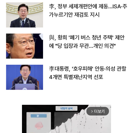
李, 정부 세제개편안에 제동…ISA·주
가누르기안 재검토 지시
與, 황희 '폐기 버스 청년 주택' 제안
에 "당 입장과 무관…개인 의견"
李대통령, '호우피해' 안동·의성 관할
4개면 특별재난지역 선포
더보기
arrow_forward_ios