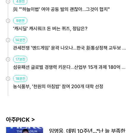
4분전
與 "'하늘이법' 여야 공동 발의 괜찮아…그것이 협치"
9분전
'캐시딜' 캐시워크 돈 버는 퀴즈, 정답은?
14분전
관세전쟁 '엔드게임' 윤곽 나오나…한국 新통상정책 교두보 활
용해야
17분전
섬유패션 글로벌 경쟁력 키운다…산업부 15개 과제 180억 지
원
18분전
농식품부, '천원의 아침밥' 참여 200개 대학 선정
아주PICK >
임영웅, 데뷔 10주년…"난 늘 부족한