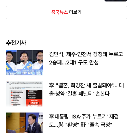
중국뉴스
더보기
추천기사
김민석, 제주·인천서 정청래 누르고
2승째…2대1 구도 완성
李 "결혼, 희망찬 새 출발돼야"… 대
출·청약 '결혼 페널티' 손본다
李대통령 'ISA·주가 누르기' 재검
토…與 "환영" 野 "졸속 국정"