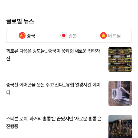
글로벌 뉴스
중국
일본
베트남
희토류 다음은 광모듈…중국이 움켜쥔 새로운 전략자
산
중국산 에어콘을 웃돈 주고 산다...유럽 열광시킨 메이
디
스티븐 로치 '과거의 홍콩'은 끝났지만 '새로운 홍콩'은
진행중