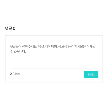
댓글
0
0
/ 300
등록