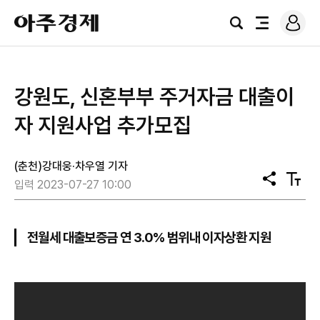
로
아
그
검
전
주
인
색
체
경
메
제
뉴
강원도, 신혼부부 주거자금 대출이
자 지원사업 추가모집
(춘천)강대웅·차우열 기자
공
텍
입력 2023-07-27 10:00
유
스
트
크
기
전월세 대출보증금 연 3.0% 범위내 이자상환 지원