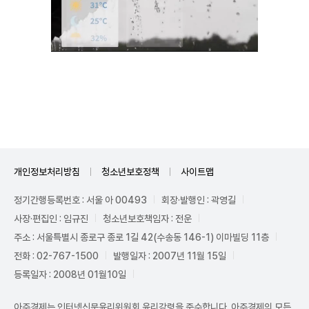
Unmute
개인정보처리방침
청소년보호정책
사이트맵
정기간행등록번호 : 서울 아 00493
회장·발행인 : 곽영길
사장·편집인 : 임규진
청소년보호책임자 : 전운
주소 : 서울특별시 종로구 종로 1길 42(수송동 146-1) 이마빌딩 11층
전화 : 02-767-1500
발행일자 : 2007년 11월 15일
등록일자 : 2008년 01월10일
아주경제는 인터넷신문윤리위원회 윤리강령을 준수합니다. 아주경제의 모든