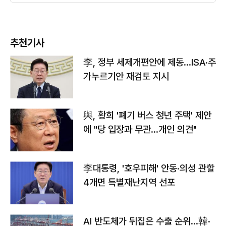
추천기사
李, 정부 세제개편안에 제동…ISA·주
가누르기안 재검토 지시
與, 황희 '폐기 버스 청년 주택' 제안
에 "당 입장과 무관…개인 의견"
李대통령, '호우피해' 안동·의성 관할
4개면 특별재난지역 선포
AI 반도체가 뒤집은 수출 순위…韓·