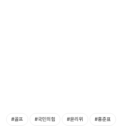
#골프
#국민의힘
#윤리위
#홍준표