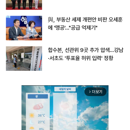
與, 부동산 세제 개편안 비판 오세훈
에 '맹공'…"공급 억제기"
합수본, 선관위 9곳 추가 압색…강남
·서초도 '투표율 허위 입력' 정황
더보기
arrow_forward_ios