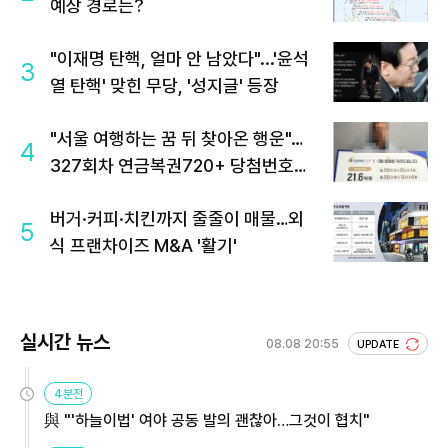
예상 경로는?
"이재명 탄핵, 얼마 안 남았다"...'윤석
3
열 탄핵' 맞힌 무당, '성지글' 등장
"서울 여행하는 꿈 뒤 찾아온 행운"…
4
327회차 연금복권720+ 당첨번호조
회 주목
버거·커피·치킨까지 줄줄이 매물…외
5
식 프랜차이즈 M&A '활기'
실시간 뉴스
08.08 20:55
UPDATE
4분전
與 "'하늘이법' 여야 공동 발의 괜찮아…그것이 협치"