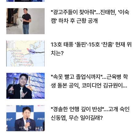
"광고주들이 찾아줘"…진태현, '이숙
캠' 하차 후 근황 공개
13호 태풍 '돌핀'·15호 '찬홈' 현재 위
치는?
"속옷 빨고 졸업식까지"…근육병 학
생 돌본 공익, 코미디언 김규원이었
다
"경솔한 언행 깊이 반성"…고개 숙인
신동엽, 무슨 일이길래?