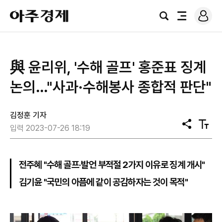
로
아
그
검
전
주
인
색
체
경
메
제
뉴
​與 윤리위, '수해 골프' 홍준표 징계
논의…"사과·수해봉사 종합적 판단"
김정훈 기자
공
텍
입력 2023-07-26 18:19
유
스
트
크
기
전주혜 "수해 골프·발언 부적절 2가지 이유로 징계 개시"
김기윤 "국민의 아픔에 같이 공감하자는 것이 목적"