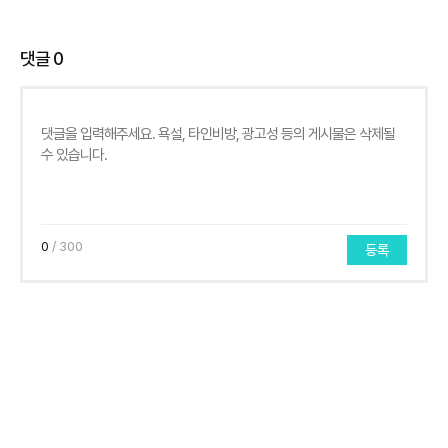
댓글
0
0
/ 300
등록