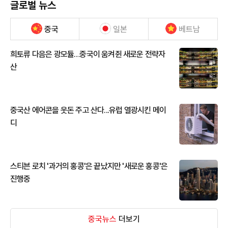
글로벌 뉴스
중국
일본
베트남
희토류 다음은 광모듈…중국이 움켜쥔 새로운 전략자
산
중국산 에어콘을 웃돈 주고 산다...유럽 열광시킨 메이
디
스티븐 로치 '과거의 홍콩'은 끝났지만 '새로운 홍콩'은
진행중
중국뉴스
더보기