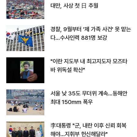
대만, 사상 첫 日 추월
경찰, 9월부터 '제 가족 사건' 못 맡는
다…수사인력 881명 보강
"이란 지도부 내 최고지도자 모즈타
바 위독설 확산"
서울 낮 35도 무더위 계속…동해안
최대 150㎜ 폭우
李대통령 "군, 내란 이후 신뢰 회복
해야…지휘부 헌신해달라"