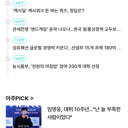
9분전
'캐시딜' 캐시워크 돈 버는 퀴즈, 정답은?
14분전
관세전쟁 '엔드게임' 윤곽 나오나…한국 新통상정책 교두보 활
용해야
17분전
섬유패션 글로벌 경쟁력 키운다…산업부 15개 과제 180억 지
원
18분전
농식품부, '천원의 아침밥' 참여 200개 대학 선정
아주PICK >
임영웅, 데뷔 10주년…"난 늘 부족한
사람이었다"