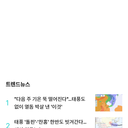
트렌드뉴스
"다음 주 기온 뚝 떨어진다"…태풍도
1
없이 열돔 박살 낸 '이것'
태풍 '돌핀'·'찬홈' 한반도 빗겨간다…
2