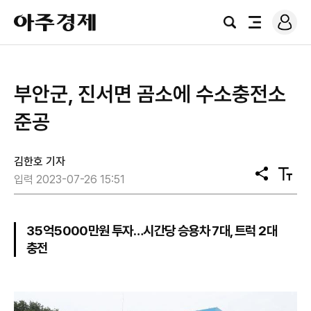
로
아
그
검
전
주
인
색
체
경
메
제
뉴
부안군, 진서면 곰소에 수소충전소
준공
김한호 기자
공
텍
입력 2023-07-26 15:51
유
스
트
크
기
35억5000만원 투자…시간당 승용차 7대, 트럭 2대
충전