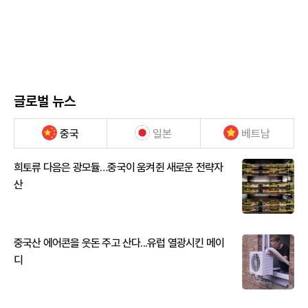
글로벌 뉴스
중국
일본
베트남
희토류 다음은 광모듈…중국이 움켜쥔 새로운 전략자
산
중국산 에어콘을 웃돈 주고 산다...유럽 열광시킨 메이
디