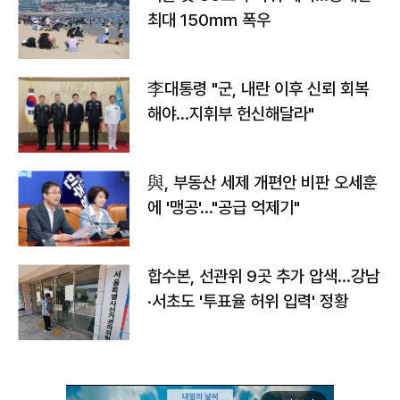
최대 150㎜ 폭우
李대통령 "군, 내란 이후 신뢰 회복
해야…지휘부 헌신해달라"
與, 부동산 세제 개편안 비판 오세훈
에 '맹공'…"공급 억제기"
합수본, 선관위 9곳 추가 압색…강남
·서초도 '투표율 허위 입력' 정황