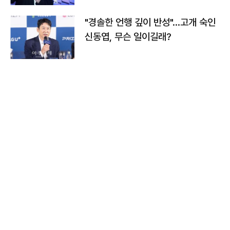
"경솔한 언행 깊이 반성"…고개 숙인
신동엽, 무슨 일이길래?