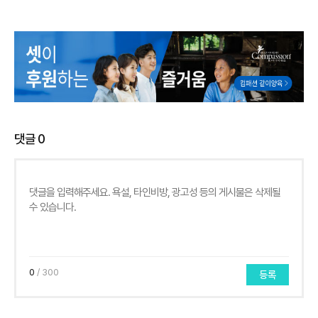
댓글
0
0
/ 300
등록