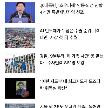
李대통령, '호우피해' 안동·의성 관할
4개면 특별재난지역 선포
AI 반도체가 뒤집은 수출 순위…韓·
대만, 사상 첫 日 추월
경찰, 9월부터 '제 가족 사건' 못 맡는
다…수사인력 881명 보강
"이란 지도부 내 최고지도자 모즈타
바 위독설 확산"
서울 낮 35도 무더위 계속…동해안