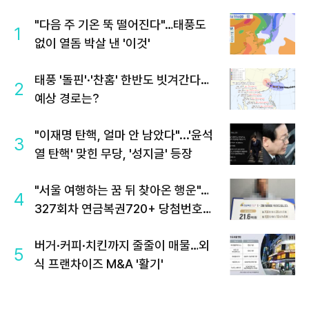
"다음 주 기온 뚝 떨어진다"…태풍도
1
없이 열돔 박살 낸 '이것'
태풍 '돌핀'·'찬홈' 한반도 빗겨간다…
2
예상 경로는?
"이재명 탄핵, 얼마 안 남았다"...'윤석
3
열 탄핵' 맞힌 무당, '성지글' 등장
"서울 여행하는 꿈 뒤 찾아온 행운"…
4
327회차 연금복권720+ 당첨번호조
회 주목
버거·커피·치킨까지 줄줄이 매물…외
5
식 프랜차이즈 M&A '활기'