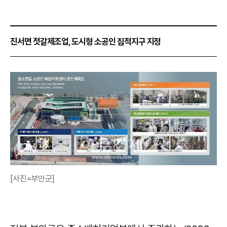
진서면 젓갈제조업, 도시형 소공인 집적지구 지정
[사진=부안군]