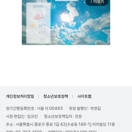
더보기
arrow_forward_ios
Unmute
개인정보처리방침
청소년보호정책
사이트맵
정기간행등록번호 : 서울 아 00493
회장·발행인 : 곽영길
사장·편집인 : 임규진
청소년보호책임자 : 전운
주소 : 서울특별시 종로구 종로 1길 42(수송동 146-1) 이마빌딩 11층