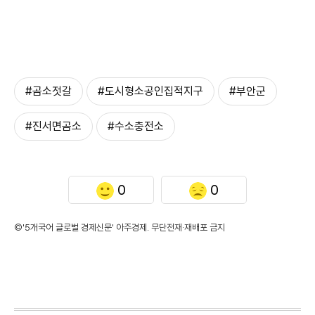
#곰소젓갈
#도시형소공인집적지구
#부안군
#진서면곰소
#수소충전소
0
0
©'5개국어 글로벌 경제신문' 아주경제. 무단전재·재배포 금지