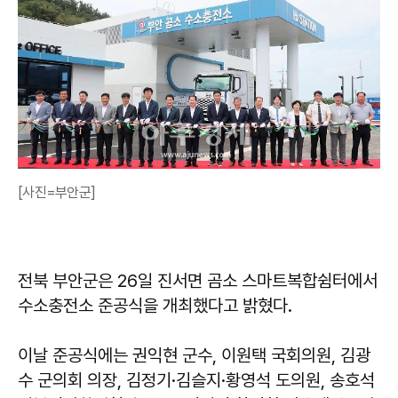
[사진=부안군]
전북 부안군은 26일 진서면 곰소 스마트복합쉼터에서
수소충전소 준공식을 개최했다고 밝혔다.
이날 준공식에는 권익현 군수, 이원택 국회의원, 김광
수 군의회 의장, 김정기·김슬지·황영석 도의원, 송호석