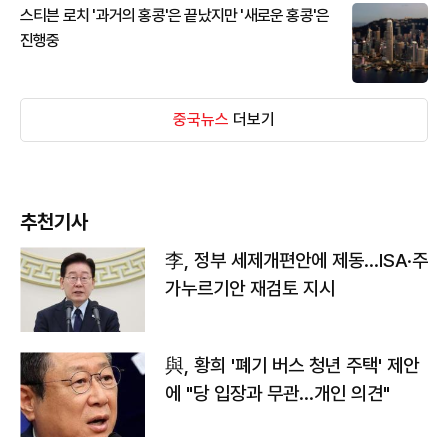
스티븐 로치 '과거의 홍콩'은 끝났지만 '새로운 홍콩'은
진행중
중국뉴스
더보기
추천기사
李, 정부 세제개편안에 제동…ISA·주
가누르기안 재검토 지시
與, 황희 '폐기 버스 청년 주택' 제안
에 "당 입장과 무관…개인 의견"