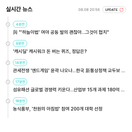
실시간 뉴스
08.08 20:56
UPDATE
4분전
與 "'하늘이법' 여야 공동 발의 괜찮아…그것이 협치"
9분전
'캐시딜' 캐시워크 돈 버는 퀴즈, 정답은?
14분전
관세전쟁 '엔드게임' 윤곽 나오나…한국 新통상정책 교두보 활
용해야
17분전
섬유패션 글로벌 경쟁력 키운다…산업부 15개 과제 180억 지
원
18분전
농식품부, '천원의 아침밥' 참여 200개 대학 선정