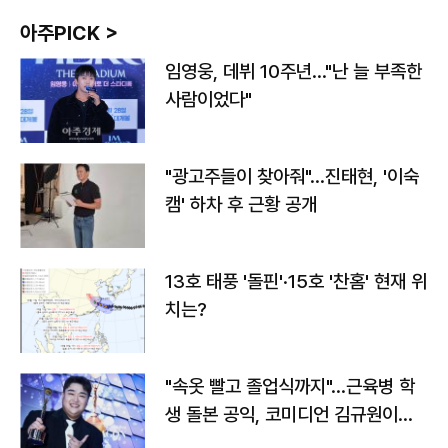
아주PICK >
임영웅, 데뷔 10주년…"난 늘 부족한
사람이었다"
"광고주들이 찾아줘"…진태현, '이숙
캠' 하차 후 근황 공개
13호 태풍 '돌핀'·15호 '찬홈' 현재 위
치는?
"속옷 빨고 졸업식까지"…근육병 학
생 돌본 공익, 코미디언 김규원이었
다