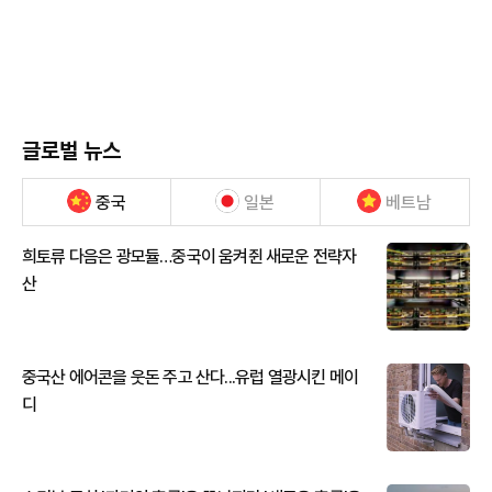
글로벌 뉴스
중국
일본
베트남
희토류 다음은 광모듈…중국이 움켜쥔 새로운 전략자
산
중국산 에어콘을 웃돈 주고 산다...유럽 열광시킨 메이
디