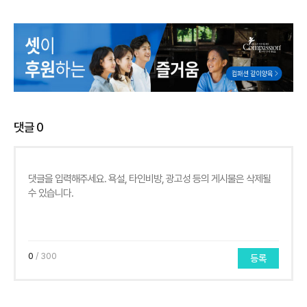
댓글
0
0
/ 300
등록