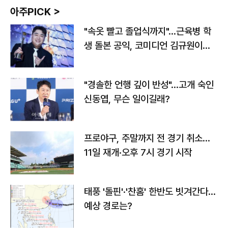
아주PICK >
"속옷 빨고 졸업식까지"…근육병 학
생 돌본 공익, 코미디언 김규원이었
다
"경솔한 언행 깊이 반성"…고개 숙인
신동엽, 무슨 일이길래?
프로야구, 주말까지 전 경기 취소…
11일 재개·오후 7시 경기 시작
태풍 '돌핀'·'찬홈' 한반도 빗겨간다…
예상 경로는?