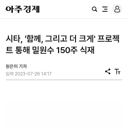
로
아
그
검
전
주
인
색
체
경
메
제
뉴
시타, '함께, 그리고 더 크게' 프로젝
트 통해 밀원수 150주 식재
원은미 기자
공
텍
입력 2023-07-26 14:17
유
스
트
크
기