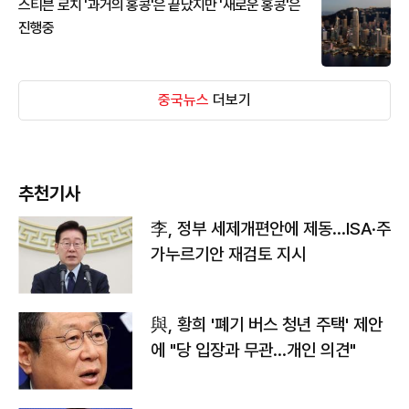
스티븐 로치 '과거의 홍콩'은 끝났지만 '새로운 홍콩'은
진행중
중국뉴스
더보기
추천기사
李, 정부 세제개편안에 제동…ISA·주
가누르기안 재검토 지시
與, 황희 '폐기 버스 청년 주택' 제안
에 "당 입장과 무관…개인 의견"