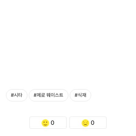
#시타
#제로 웨이스트
#식재
0
0