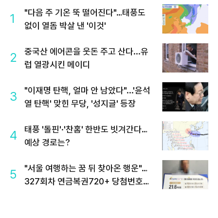
"다음 주 기온 뚝 떨어진다"…태풍도
1
없이 열돔 박살 낸 '이것'
중국산 에어콘을 웃돈 주고 산다...유
2
럽 열광시킨 메이디
"이재명 탄핵, 얼마 안 남았다"...'윤석
3
열 탄핵' 맞힌 무당, '성지글' 등장
태풍 '돌핀'·'찬홈' 한반도 빗겨간다…
4
예상 경로는?
"서울 여행하는 꿈 뒤 찾아온 행운"…
5
327회차 연금복권720+ 당첨번호조
회 주목