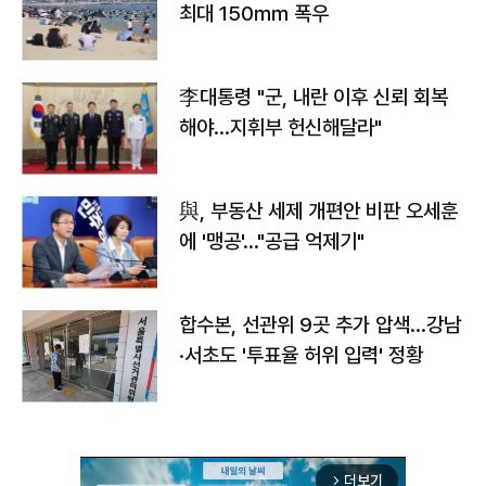
최대 150㎜ 폭우
李대통령 "군, 내란 이후 신뢰 회복
해야…지휘부 헌신해달라"
與, 부동산 세제 개편안 비판 오세훈
에 '맹공'…"공급 억제기"
합수본, 선관위 9곳 추가 압색…강남
·서초도 '투표율 허위 입력' 정황
더보기
arrow_forward_ios