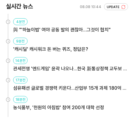
실시간 뉴스
08.08 10:44
UPDATE
4분전
與 "'하늘이법' 여야 공동 발의 괜찮아…그것이 협치"
9분전
'캐시딜' 캐시워크 돈 버는 퀴즈, 정답은?
14분전
관세전쟁 '엔드게임' 윤곽 나오나…한국 新통상정책 교두보 활
용해야
17분전
섬유패션 글로벌 경쟁력 키운다…산업부 15개 과제 180억 지
원
18분전
농식품부, '천원의 아침밥' 참여 200개 대학 선정