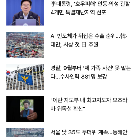
李대통령, '호우피해' 안동·의성 관할
4개면 특별재난지역 선포
AI 반도체가 뒤집은 수출 순위…韓·
대만, 사상 첫 日 추월
경찰, 9월부터 '제 가족 사건' 못 맡는
다…수사인력 881명 보강
"이란 지도부 내 최고지도자 모즈타
바 위독설 확산"
서울 낮 35도 무더위 계속…동해안