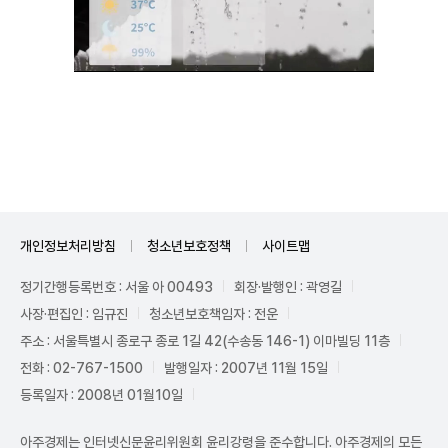
Unmute
개인정보처리방침
청소년보호정책
사이트맵
정기간행등록번호 : 서울 아 00493
회장·발행인 : 곽영길
사장·편집인 : 임규진
청소년보호책임자 : 전운
주소 : 서울특별시 종로구 종로 1길 42(수송동 146-1) 이마빌딩 11층
전화 : 02-767-1500
발행일자 : 2007년 11월 15일
등록일자 : 2008년 01월10일
아주경제는 인터넷신문윤리위원회 윤리강령을 준수합니다. 아주경제의 모든