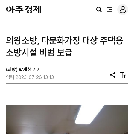
로
아
그
검
전
주
인
색
체
경
메
제
뉴
의왕소방, 다문화가정 대상 주택용
소방시설 비범 보급
(의왕) 박재천 기자
공
텍
입력 2023-07-26 13:13
유
스
트
크
기