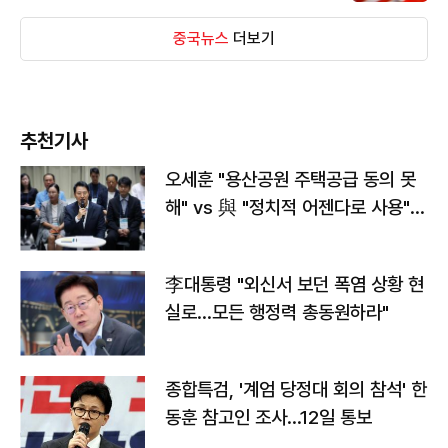
중국뉴스
더보기
추천기사
오세훈 "용산공원 주택공급 동의 못
해" vs 與 "정치적 어젠다로 사용"
맞불
李대통령 "외신서 보던 폭염 상황 현
실로…모든 행정력 총동원하라"
종합특검, '계엄 당정대 회의 참석' 한
동훈 참고인 조사...12일 통보