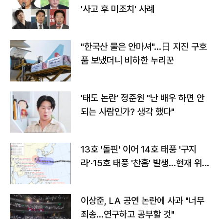
'사고 후 미조치' 사례
"한국산 물은 안마셔"…日 지진 구호
품 보냈더니 비하한 누리꾼
'태도 논란' 정준원 "난 배우 하면 안
되는 사람인가? 생각 했다"
13호 '돌핀' 이어 14호 태풍 '구지
라'·15호 태풍 '찬홈' 발생…현재 위
치와 이동경로는?
이상준, LA 공연 논란에 사과 "너무
죄송…연구하고 공부할 것"