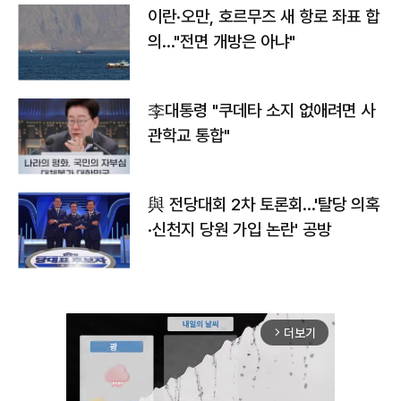
이란·오만, 호르무즈 새 항로 좌표 합
의…"전면 개방은 아냐"
李대통령 "쿠데타 소지 없애려면 사
관학교 통합"
與 전당대회 2차 토론회…'탈당 의혹
·신천지 당원 가입 논란' 공방
더보기
arrow_forward_ios