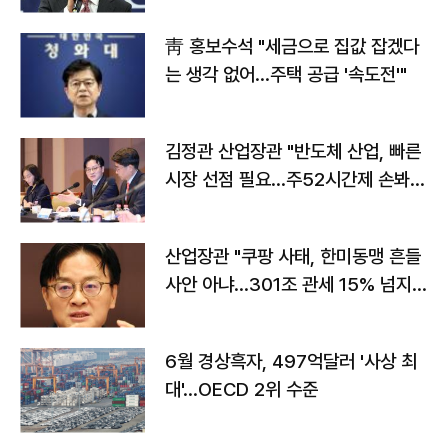
靑 홍보수석 "세금으로 집값 잡겠다
는 생각 없어…주택 공급 '속도전'"
김정관 산업장관 "반도체 산업, 빠른
시장 선점 필요…주52시간제 손봐
야"
산업장관 "쿠팡 사태, 한미동맹 흔들
사안 아냐…301조 관세 15% 넘지
않도록 협의"
6월 경상흑자, 497억달러 '사상 최
대'…OECD 2위 수준