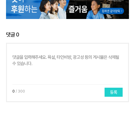
댓글
0
0
/ 300
등록