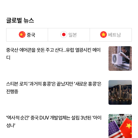
글로벌 뉴스
중국
일본
베트남
중국산 에어콘을 웃돈 주고 산다...유럽 열광시킨 메이
디
스티븐 로치 '과거의 홍콩'은 끝났지만 '새로운 홍콩'은
진행중
'역사적 순간' 중국 DUV 개발업체는 설립 3년된 '아이
성나'