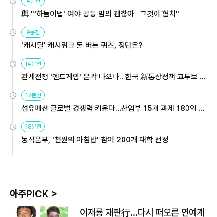
4분전
與 "'하늘이법' 여야 공동 발의 괜찮아…그것이 협치"
9분전
'캐시딜' 캐시워크 돈 버는 퀴즈, 정답은?
14분전
관세전쟁 '엔드게임' 윤곽 나오나…한국 新통상정책 교두보 활
용해야
17분전
섬유패션 글로벌 경쟁력 키운다…산업부 15개 과제 180억 지
원
18분전
농식품부, '천원의 아침밥' 참여 200개 대학 선정
아주PICK >
이재룡 재판行…다시 떠오른 연예계