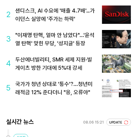
샌디스크, AI 수요에 '매출 4.7배'…가
2
이던스 실망에 '주가는 하락'
"이재명 탄핵, 얼마 안 남았다"...'윤석
3
열 탄핵' 맞힌 무당, '성지글' 등장
두산에너빌리티, SMR 세제 지원·빌
4
게이츠 방한 기대에 5%대 강세
국가가 청년 상대로 '통수'?...청년미
5
래적금 12% 준다더니 "응, 오류야"
실시간 뉴스
08.06 15:21
UPDATE